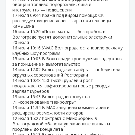
овощи и топливо подорожали, яйца и
инструменты — подешевели
17 июля
09:44
Кража под видом помощи: СК
расследует хищение денег с карты жительницы
Камышина
16 июля
15:20
«После матча — без пробок: в
Волгограде пустят дополнительные электрички
20 июля
16 июля
10:16
УФАС Волгограда остановило рекламу
клубных шоу‑программ
15 июля
10:03
В Волгограде трое мужчин задержаны
за похищение и вымогательство
14 июля
17:02
Волгоградские сапёры — победители
окружных соревнований Росгвардии
14 июля
10:48
150 тысяч рублей и рост
продолжается: зафиксированы новые рекорды
зарплат курьеров
13 июля
15:43
Волгоградцев зовут на
ИТ‑соревнование “Нейроигры”
13 июля
11:34
В МАХ запущены комментарии и
расширены возможности авторов
12 июля
15:27
Контракт с Минобороны в
Волгоградской области: увеличенные выплаты
продлены до конца лета
11 июля
15:18
Волгоград примет полуфинал