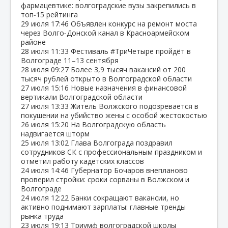
фармацевтике: волгоградские вузы закрепились в
топ‑15 рейтинга
29 июля
17:46
Объявлен конкурс на ремонт моста
через Волго‑Донской канал в Красноармейском
районе
28 июля
11:33
Фестиваль #ТриЧетыре пройдёт в
Волгограде 11–13 сентября
28 июля
09:27
Более 3,9 тысяч вакансий от 200
тысяч рублей открыто в Волгоградской области
27 июля
15:16
Новые назначения в финансовой
вертикали Волгоградской области
27 июля
13:33
Житель Волжского подозревается в
покушении на убийство жены с особой жестокостью
26 июля
15:20
На Волгоградскую область
надвигается шторм
25 июля
13:02
Глава Волгограда поздравил
сотрудников СК с профессиональным праздником и
отметил работу кадетских классов
24 июля
14:46
Губернатор Бочаров внепланово
проверил стройки: сроки сорваны в Волжском и
Волгограде
24 июля
12:22
Банки сокращают вакансии, но
активно поднимают зарплаты: главные тренды
рынка труда
23 июля
19:13
Триумф волгоградской школы