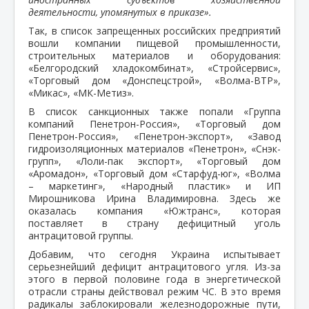
деятельности, упомянутых в приказе».
Так, в список запрещенных российских предприятий
вошли компании пищевой промышленности,
строительных материалов и оборудования:
«Белгородский хладокомбинат», «Стройсервис»,
«Торговый дом «Донспецстрой», «Волма-ВТР»,
«Микас», «МК-Метиз».
В список санкционных также попали «Группа
компаний Пенетрон-Россия», «Торговый дом
Пенетрон-Россия», «Пенетрон-экспорт», «Завод
гидроизоляционных материалов «Пенетрон», «Снэк-
групп», «Лоли-пак экспорт», «Торговый дом
«Аромадон», «Торговый дом «Старфуд-юг», «Волма
– маркетинг», «Народный пластик» и ИП
Мирошникова Ирина Владимировна. Здесь же
оказалась компания «Южтранс», которая
поставляет в страну дефицитный уголь
антрацитовой группы.
Добавим, что сегодня Украина испытывает
серьезнейший дефицит антрацитового угля. Из-за
этого в первой половине года в энергетической
отрасли страны действовал режим ЧС. В это время
радикалы заблокировали железнодорожные пути,