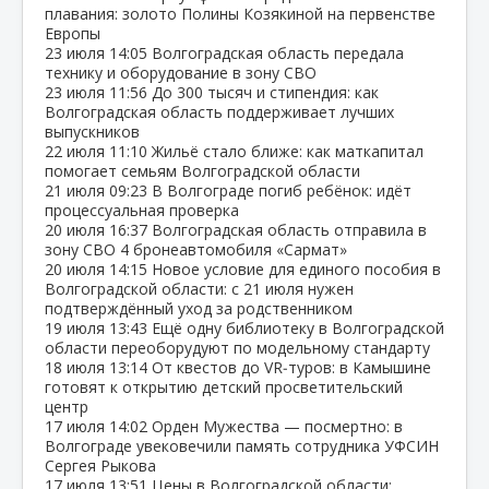
плавания: золото Полины Козякиной на первенстве
Европы
23 июля
14:05
Волгоградская область передала
технику и оборудование в зону СВО
23 июля
11:56
До 300 тысяч и стипендия: как
Волгоградская область поддерживает лучших
выпускников
22 июля
11:10
Жильё стало ближе: как маткапитал
помогает семьям Волгоградской области
21 июля
09:23
В Волгограде погиб ребёнок: идёт
процессуальная проверка
20 июля
16:37
Волгоградская область отправила в
зону СВО 4 бронеавтомобиля «Сармат»
20 июля
14:15
Новое условие для единого пособия в
Волгоградской области: с 21 июля нужен
подтверждённый уход за родственником
19 июля
13:43
Ещё одну библиотеку в Волгоградской
области переоборудуют по модельному стандарту
18 июля
13:14
От квестов до VR‑туров: в Камышине
готовят к открытию детский просветительский
центр
17 июля
14:02
Орден Мужества — посмертно: в
Волгограде увековечили память сотрудника УФСИН
Сергея Рыкова
17 июля
13:51
Цены в Волгоградской области: