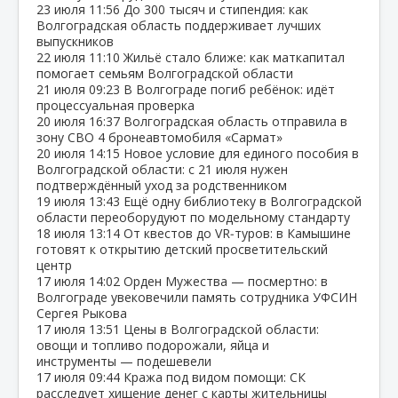
23 июля
11:56
До 300 тысяч и стипендия: как
Волгоградская область поддерживает лучших
выпускников
22 июля
11:10
Жильё стало ближе: как маткапитал
помогает семьям Волгоградской области
21 июля
09:23
В Волгограде погиб ребёнок: идёт
процессуальная проверка
20 июля
16:37
Волгоградская область отправила в
зону СВО 4 бронеавтомобиля «Сармат»
20 июля
14:15
Новое условие для единого пособия в
Волгоградской области: с 21 июля нужен
подтверждённый уход за родственником
19 июля
13:43
Ещё одну библиотеку в Волгоградской
области переоборудуют по модельному стандарту
18 июля
13:14
От квестов до VR‑туров: в Камышине
готовят к открытию детский просветительский
центр
17 июля
14:02
Орден Мужества — посмертно: в
Волгограде увековечили память сотрудника УФСИН
Сергея Рыкова
17 июля
13:51
Цены в Волгоградской области:
овощи и топливо подорожали, яйца и
инструменты — подешевели
17 июля
09:44
Кража под видом помощи: СК
расследует хищение денег с карты жительницы