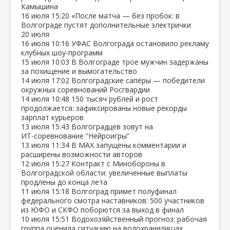
Камышина
16 июля
15:20
«После матча — без пробок: в
Волгограде пустят дополнительные электрички
20 июля
16 июля
10:16
УФАС Волгограда остановило рекламу
клубных шоу‑программ
15 июля
10:03
В Волгограде трое мужчин задержаны
за похищение и вымогательство
14 июля
17:02
Волгоградские сапёры — победители
окружных соревнований Росгвардии
14 июля
10:48
150 тысяч рублей и рост
продолжается: зафиксированы новые рекорды
зарплат курьеров
13 июля
15:43
Волгоградцев зовут на
ИТ‑соревнование “Нейроигры”
13 июля
11:34
В МАХ запущены комментарии и
расширены возможности авторов
12 июля
15:27
Контракт с Минобороны в
Волгоградской области: увеличенные выплаты
продлены до конца лета
11 июля
15:18
Волгоград примет полуфинал
федерального смотра наставников: 500 участников
из ЮФО и СКФО поборются за выход в финал
10 июля
15:51
Водохозяйственный прогноз: рабочая
группа оценила ситуацию на водохранилищах