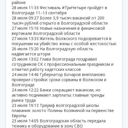
районе
28 июля
11:33
Фестиваль #ТриЧетыре пройдёт в
Волгограде 11–13 сентября
28 июля
09:27
Более 3,9 тысяч вакансий от 200
тысяч рублей открыто в Волгоградской области
27 июля
15:16
Новые назначения в финансовой
вертикали Волгоградской области
27 июля
13:33
Житель Волжского подозревается в
покушении на убийство жены с особой жестокостью
26 июля
15:20
На Волгоградскую область
надвигается шторм
25 июля
13:02
Глава Волгограда поздравил
сотрудников СК с профессиональным праздником и
отметил работу кадетских классов
24 июля
14:46
Губернатор Бочаров внепланово
проверил стройки: сроки сорваны в Волжском и
Волгограде
24 июля
12:22
Банки сокращают вакансии, но
активно поднимают зарплаты: главные тренды
рынка труда
23 июля
19:13
Триумф волгоградской школы
плавания: золото Полины Козякиной на первенстве
Европы
23 июля
14:05
Волгоградская область передала
технику и оборудование в зону СВО