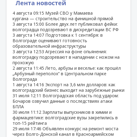
Лента новостей
4 августа
09:15
Музей СВО у Мамаева
кургана — строительство на финишной прямой
3 августа
15:00
Более двух лет публиковал фейки:
волгоградца подозревают в дискредитации ВС РФ
3 августа
14:07
Подготовка к 1 сентября: в
Волгограде оценивают готовность
образовательной инфраструктуры
3 августа
12:53
Агрессия на фоне опьянения:
волгоградку подозревают в нападении с ножом на
прохожую
2 августа
11:45
Лето, арбузы и веселье: как прошёл
„Арбузный переполох“ в Центральном парке
Волгограда
1 августа
14:16
Экспорт на 3,6 млн долларов: как
волгоградский бизнес выходит на зарубежные рынки
31 июля
12:11
Волгоградская область под ударом:
Бочаров озвучил данные о последствиях атаки
БПЛА
30 июля
11:12
Зарплаты выпускников в химии и
фармацевтике: волгоградские вузы закрепились в
топ‑15 рейтинга
29 июля
17:46
Объявлен конкурс на ремонт моста
через Волго‑Донской канал в Красноармейском