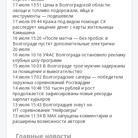
17 июля
13:51
Цены в Волгоградской области:
овощи и топливо подорожали, яйца и
инструменты — подешевели
17 июля
09:44
Кража под видом помощи: СК
расследует хищение денег с карты жительницы
Камышина
16 июля
15:20
«После матча — без пробок: в
Волгограде пустят дополнительные электрички
20 июля
16 июля
10:16
УФАС Волгограда остановило рекламу
клубных шоу‑программ
15 июля
10:03
В Волгограде трое мужчин задержаны
за похищение и вымогательство
14 июля
17:02
Волгоградские сапёры — победители
окружных соревнований Росгвардии
14 июля
10:48
150 тысяч рублей и рост
продолжается: зафиксированы новые рекорды
зарплат курьеров
13 июля
15:43
Волгоградцев зовут на
ИТ‑соревнование “Нейроигры”
13 июля
11:34
В МАХ запущены комментарии и
расширены возможности авторов
Главные новости