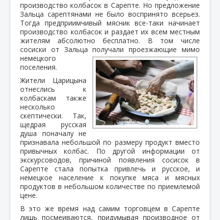
производство колбасок в Сарепте. Но предложение
Зальца сарептянами не было воспринято всерьез.
Тогда предприимчивый мясник все-таки начинает
производство колбасок и раздает их всем местным
жителям абсолютно бесплатно. В том числе
сосиски от Зальца получали проезжающие мимо
немецкого
поселения.
Жители Царицына
отнеслись к
колбаскам также
несколько
скептически. Так,
щедрая русская
душа поначалу не
признавала небольшой по размеру продукт вместо
привычных колбас. По другой информации от
экскурсоводов, причиной появления сосисок в
Сарепте стала попытка привлечь и русское, и
немецкое население к покупке мяса и мясных
продуктов в небольшом количестве по приемлемой
цене.
В это же время над самим торговцем в Сарепте
лишь посмеиваются, придумывая производное от