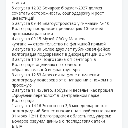
ставки
5 августа
12:32
Бочаров: бюджет‑2027 должен
сочетать осторожность, соцподдержку и рост
инвестиций
5 августа
09:44
Благоустройство у гимназии № 10:
Волгоград продолжает реализацию 10‑летней
программы развития
4 августа
09:15
Музей СВО у Мамаева
кургана — строительство на финишной прямой
3 августа
15:00
Более двух лет публиковал фейки:
волгоградца подозревают в дискредитации ВС РФ
3 августа
14:07
Подготовка к 1 сентября: в
Волгограде оценивают готовность
образовательной инфраструктуры
3 августа
12:53
Агрессия на фоне опьянения:
волгоградку подозревают в нападении с ножом на
прохожую
2 августа
11:45
Лето, арбузы и веселье: как прошёл
„Арбузный переполох“ в Центральном парке
Волгограда
1 августа
14:16
Экспорт на 3,6 млн долларов: как
волгоградский бизнес выходит на зарубежные рынки
31 июля
12:11
Волгоградская область под ударом:
Бочаров озвучил данные о последствиях атаки
БПЛА