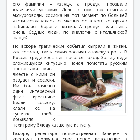
его фамилии – «заяц», а продукт прозвали
«заячьими ушками». Дело в том, как пояснили
экскурсоводы, сосиска на тот момент по большей
части создавалась из мясных остатков, которыми
набивалась баранья кишка. А продукт ели лишь
очень бедные люди, по аналогии с итальянской
пиццей.
Но вскоре трагические события сыграли в жизни,
как сосиски, так и самих россиян ключевую роль. В
России среди крестьян начался голод. Зальц, видя
сложившуюся ситуацию, начал помогать русским
поставками мяса,
вместе с ними он
раздает и сосиски.
Им был замечен
один интересный
факт: крестьяне
брали сосиску,
клали ее на
кусочек хлеба,
добавляя к
нехитрому блюду квашеную капусту.
Вскоре, рецептура подсмотренная Зальцем у
крестьян, получила свое новое исполнение в