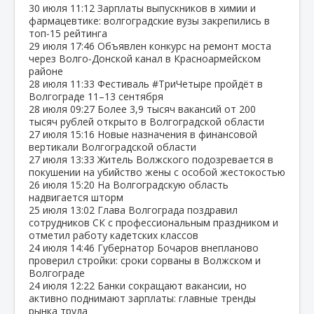
30 июля
11:12
Зарплаты выпускников в химии и
фармацевтике: волгоградские вузы закрепились в
топ‑15 рейтинга
29 июля
17:46
Объявлен конкурс на ремонт моста
через Волго‑Донской канал в Красноармейском
районе
28 июля
11:33
Фестиваль #ТриЧетыре пройдёт в
Волгограде 11–13 сентября
28 июля
09:27
Более 3,9 тысяч вакансий от 200
тысяч рублей открыто в Волгоградской области
27 июля
15:16
Новые назначения в финансовой
вертикали Волгоградской области
27 июля
13:33
Житель Волжского подозревается в
покушении на убийство жены с особой жестокостью
26 июля
15:20
На Волгоградскую область
надвигается шторм
25 июля
13:02
Глава Волгограда поздравил
сотрудников СК с профессиональным праздником и
отметил работу кадетских классов
24 июля
14:46
Губернатор Бочаров внепланово
проверил стройки: сроки сорваны в Волжском и
Волгограде
24 июля
12:22
Банки сокращают вакансии, но
активно поднимают зарплаты: главные тренды
рынка труда