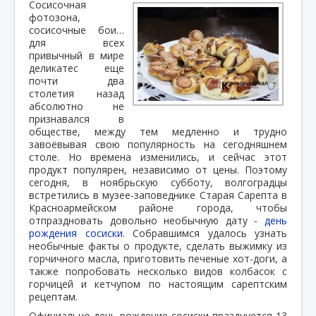
Сосисочная
фотозона,
сосисочные бои…
для всех
привычный в мире
деликатес еще
почти два
столетия назад
абсолютно не
признавался в
обществе, между тем медленно и трудно
завоёвывая свою популярность на сегодняшнем
столе. Но времена изменились, и сейчас этот
продукт популярен, независимо от цены. Поэтому
сегодня, в ноябрьскую субботу, волгоградцы
встретились в музее-заповеднике Старая Сарепта в
Красноармейском районе города, чтобы
отпраздновать довольно необычную дату -
день
рождения сосиски.
Собравшимся удалось узнать
необычные факты о продукте, сделать выжимку из
горчичного масла, приготовить печеные хот-доги, а
также попробовать несколько видов колбасок с
горчицей и кетчупом по настоящим сарептским
рецептам.
Официально день рождение сосиски празднуется 13