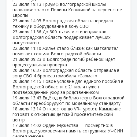
23 июля
19:13
Триумф волгоградской школы
плавания: золото Полины Козякиной на первенстве
Европы
23 июля
14:05
Волгоградская область передала
технику и оборудование в зону СВО
23 июля
11:56
До 300 тысяч и стипендия: как
Волгоградская область поддерживает лучших
выпускников
22 июля
11:10
Жильё стало ближе: как маткапитал
помогает семьям Волгоградской области
21 июля
09:23
В Волгограде погиб ребёнок: идёт
процессуальная проверка
20 июля
16:37
Волгоградская область отправила в
зону СВО 4 бронеавтомобиля «Сармат»
20 июля
14:15
Новое условие для единого пособия в
Волгоградской области: с 21 июля нужен
подтверждённый уход за родственником
19 июля
13:43
Ещё одну библиотеку в Волгоградской
области переоборудуют по модельному стандарту
18 июля
13:14
От квестов до VR‑туров: в Камышине
готовят к открытию детский просветительский
центр
17 июля
14:02
Орден Мужества — посмертно: в
Волгограде увековечили память сотрудника УФСИН
Сергея Рыкова