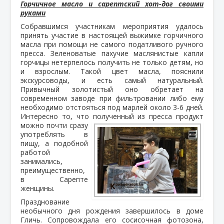
Горчичное масло и сарептский хот-дог своими
руками
Собравшимся участникам мероприятия удалось
принять участие в настоящей выжимке горчичного
масла при помощи не самого податливого ручного
пресса. Зеленоватые пахучие маслянистые капли
горчицы нетерпелось получить не только детям, но
и взрослым. Такой цвет масла, пояснили
экскурсоводы, и есть самый натуральный.
Привычный золотистый оно обретает на
современном заводе при фильтровании либо ему
необходимо отстояться под марлей около 3-6 дней.
Интересно то, что полученный из пресса продукт
можно почти сразу
употреблять в
пищу, а подобной
работой
занимались,
преимущественно,
в Сарепте
женщины.
Празднование
необычного дня рождения завершилось в доме
Гличь. Сопровождала его сосисочная фотозона,