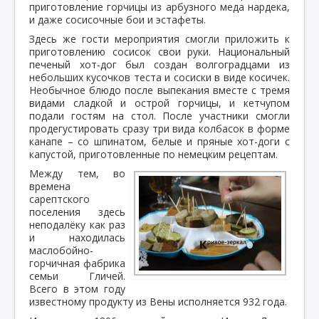
приготовление горчицы из арбузного меда нардека,
и даже сосисочные бои и эстафеты.
Здесь же гости мероприятия смогли приложить к
приготовлению сосисок свои руки. Национальный
печеный хот-дог был создан волгоградцами из
небольших кусочков теста и сосиски в виде косичек.
Необычное блюдо после выпекания вместе с тремя
видами сладкой и острой горчицы, и кетчупом
подали гостям на стол. После участники смогли
продегустировать сразу три вида колбасок в форме
канапе – со шпинатом, белые и пряные хот-доги с
капустой, приготовленные по немецким рецептам.
Между тем, во
времена
сарептского
поселения здесь
неподалёку как раз
и находилась
маслобойно-
горчичная фабрика
семьи Гличей.
Всего в этом году
известному продукту из Вены исполняется 932 года.