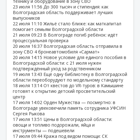
технику и оборудование в зону СВО
23 июля
11:56
До 300 тысяч и стипендия: как
Волгоградская область поддерживает лучших
выпускников
22 июля
11:10
Жильё стало ближе: как маткапитал
помогает семьям Волгоградской области
21 июля
09:23
В Волгограде погиб ребёнок: идёт
процессуальная проверка
20 июля
16:37
Волгоградская область отправила в
зону СВО 4 бронеавтомобиля «Сармат»
20 июля
14:15
Новое условие для единого пособия в
Волгоградской области: с 21 июля нужен
подтверждённый уход за родственником
19 июля
13:43
Ещё одну библиотеку в Волгоградской
области переоборудуют по модельному стандарту
18 июля
13:14
От квестов до VR‑туров: в Камышине
готовят к открытию детский просветительский
центр
17 июля
14:02
Орден Мужества — посмертно: в
Волгограде увековечили память сотрудника УФСИН
Сергея Рыкова
17 июля
13:51
Цены в Волгоградской области:
овощи и топливо подорожали, яйца и
инструменты — подешевели
17 июля
09:44
Кража под видом помощи: СК