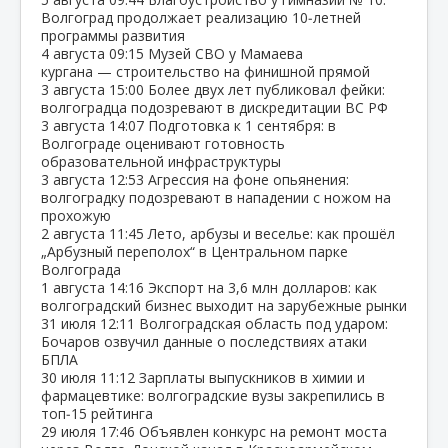
Волгоград продолжает реализацию 10‑летней
программы развития
4 августа
09:15
Музей СВО у Мамаева
кургана — строительство на финишной прямой
3 августа
15:00
Более двух лет публиковал фейки:
волгоградца подозревают в дискредитации ВС РФ
3 августа
14:07
Подготовка к 1 сентября: в
Волгограде оценивают готовность
образовательной инфраструктуры
3 августа
12:53
Агрессия на фоне опьянения:
волгоградку подозревают в нападении с ножом на
прохожую
2 августа
11:45
Лето, арбузы и веселье: как прошёл
„Арбузный переполох“ в Центральном парке
Волгограда
1 августа
14:16
Экспорт на 3,6 млн долларов: как
волгоградский бизнес выходит на зарубежные рынки
31 июля
12:11
Волгоградская область под ударом:
Бочаров озвучил данные о последствиях атаки
БПЛА
30 июля
11:12
Зарплаты выпускников в химии и
фармацевтике: волгоградские вузы закрепились в
топ‑15 рейтинга
29 июля
17:46
Объявлен конкурс на ремонт моста