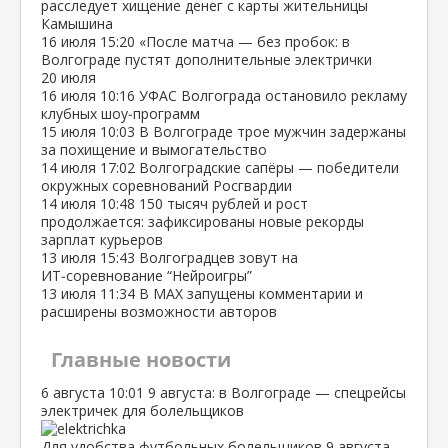
расследует хищение денег с карты жительницы
Камышина
16 июля
15:20
«После матча — без пробок: в
Волгограде пустят дополнительные электрички
20 июля
16 июля
10:16
УФАС Волгограда остановило рекламу
клубных шоу‑программ
15 июля
10:03
В Волгограде трое мужчин задержаны
за похищение и вымогательство
14 июля
17:02
Волгоградские сапёры — победители
окружных соревнований Росгвардии
14 июля
10:48
150 тысяч рублей и рост
продолжается: зафиксированы новые рекорды
зарплат курьеров
13 июля
15:43
Волгоградцев зовут на
ИТ‑соревнование “Нейроигры”
13 июля
11:34
В МАХ запущены комментарии и
расширены возможности авторов
Главные новости
6 августа
10:01
9 августа: в Волгограде — спецрейсы
электричек для болельщиков
Для удобства футбольных болельщиков 9 августа