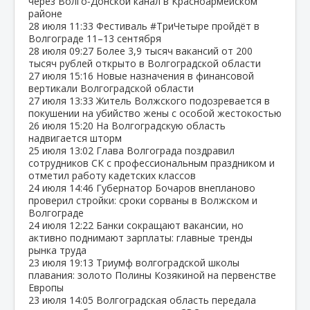
через Волго‑Донской канал в Красноармейском
районе
28 июля
11:33
Фестиваль #ТриЧетыре пройдёт в
Волгограде 11–13 сентября
28 июля
09:27
Более 3,9 тысяч вакансий от 200
тысяч рублей открыто в Волгоградской области
27 июля
15:16
Новые назначения в финансовой
вертикали Волгоградской области
27 июля
13:33
Житель Волжского подозревается в
покушении на убийство жены с особой жестокостью
26 июля
15:20
На Волгоградскую область
надвигается шторм
25 июля
13:02
Глава Волгограда поздравил
сотрудников СК с профессиональным праздником и
отметил работу кадетских классов
24 июля
14:46
Губернатор Бочаров внепланово
проверил стройки: сроки сорваны в Волжском и
Волгограде
24 июля
12:22
Банки сокращают вакансии, но
активно поднимают зарплаты: главные тренды
рынка труда
23 июля
19:13
Триумф волгоградской школы
плавания: золото Полины Козякиной на первенстве
Европы
23 июля
14:05
Волгоградская область передала