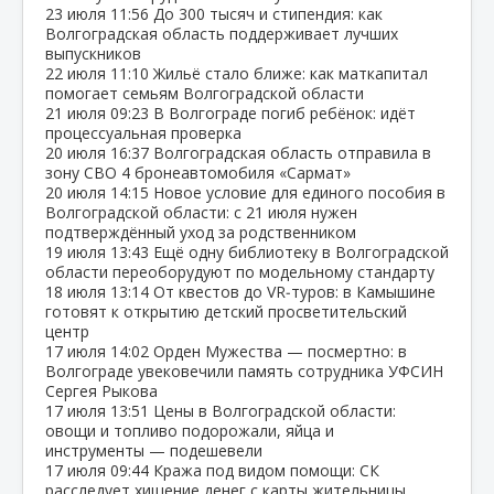
23 июля
11:56
До 300 тысяч и стипендия: как
Волгоградская область поддерживает лучших
выпускников
22 июля
11:10
Жильё стало ближе: как маткапитал
помогает семьям Волгоградской области
21 июля
09:23
В Волгограде погиб ребёнок: идёт
процессуальная проверка
20 июля
16:37
Волгоградская область отправила в
зону СВО 4 бронеавтомобиля «Сармат»
20 июля
14:15
Новое условие для единого пособия в
Волгоградской области: с 21 июля нужен
подтверждённый уход за родственником
19 июля
13:43
Ещё одну библиотеку в Волгоградской
области переоборудуют по модельному стандарту
18 июля
13:14
От квестов до VR‑туров: в Камышине
готовят к открытию детский просветительский
центр
17 июля
14:02
Орден Мужества — посмертно: в
Волгограде увековечили память сотрудника УФСИН
Сергея Рыкова
17 июля
13:51
Цены в Волгоградской области:
овощи и топливо подорожали, яйца и
инструменты — подешевели
17 июля
09:44
Кража под видом помощи: СК
расследует хищение денег с карты жительницы