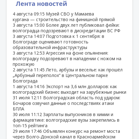
Лента новостей
4 августа
09:15
Музей СВО у Мамаева
кургана — строительство на финишной прямой
3 августа
15:00
Более двух лет публиковал фейки:
волгоградца подозревают в дискредитации ВС РФ
3 августа
14:07
Подготовка к 1 сентября: в
Волгограде оценивают готовность
образовательной инфраструктуры
3 августа
12:53
Агрессия на фоне опьянения:
волгоградку подозревают в нападении с ножом на
прохожую
2 августа
11:45
Лето, арбузы и веселье: как прошёл
„Арбузный переполох“ в Центральном парке
Волгограда
1 августа
14:16
Экспорт на 3,6 млн долларов: как
волгоградский бизнес выходит на зарубежные рынки
31 июля
12:11
Волгоградская область под ударом:
Бочаров озвучил данные о последствиях атаки
БПЛА
30 июля
11:12
Зарплаты выпускников в химии и
фармацевтике: волгоградские вузы закрепились в
топ‑15 рейтинга
29 июля
17:46
Объявлен конкурс на ремонт моста
через Волго‑Донской канал в Красноармейском