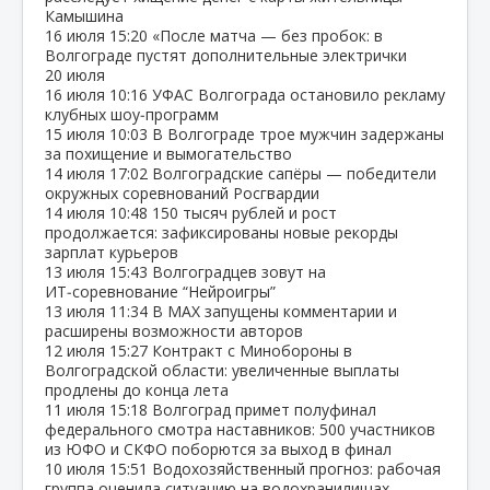
Камышина
16 июля
15:20
«После матча — без пробок: в
Волгограде пустят дополнительные электрички
20 июля
16 июля
10:16
УФАС Волгограда остановило рекламу
клубных шоу‑программ
15 июля
10:03
В Волгограде трое мужчин задержаны
за похищение и вымогательство
14 июля
17:02
Волгоградские сапёры — победители
окружных соревнований Росгвардии
14 июля
10:48
150 тысяч рублей и рост
продолжается: зафиксированы новые рекорды
зарплат курьеров
13 июля
15:43
Волгоградцев зовут на
ИТ‑соревнование “Нейроигры”
13 июля
11:34
В МАХ запущены комментарии и
расширены возможности авторов
12 июля
15:27
Контракт с Минобороны в
Волгоградской области: увеличенные выплаты
продлены до конца лета
11 июля
15:18
Волгоград примет полуфинал
федерального смотра наставников: 500 участников
из ЮФО и СКФО поборются за выход в финал
10 июля
15:51
Водохозяйственный прогноз: рабочая
группа оценила ситуацию на водохранилищах