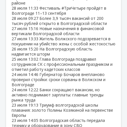
районе
28 июля
11:33
Фестиваль #ТриЧетыре пройдёт в
Волгограде 11–13 сентября
28 июля
09:27
Более 3,9 тысяч вакансий от 200
тысяч рублей открыто в Волгоградской области
27 июля
15:16
Новые назначения в финансовой
вертикали Волгоградской области
27 июля
13:33
Житель Волжского подозревается в
покушении на убийство жены с особой жестокостью
26 июля
15:20
На Волгоградскую область
надвигается шторм
25 июля
13:02
Глава Волгограда поздравил
сотрудников СК с профессиональным праздником и
отметил работу кадетских классов
24 июля
14:46
Губернатор Бочаров внепланово
проверил стройки: сроки сорваны в Волжском и
Волгограде
24 июля
12:22
Банки сокращают вакансии, но
активно поднимают зарплаты: главные тренды
рынка труда
23 июля
19:13
Триумф волгоградской школы
плавания: золото Полины Козякиной на первенстве
Европы
23 июля
14:05
Волгоградская область передала
технику и оборудование в зону СВО