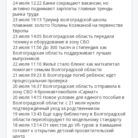
24 июля
12:22
Банки сокращают вакансии, но
активно поднимают зарплаты: главные тренды
рынка труда
23 июля
19:13
Триумф волгоградской школы
плавания: золото Полины Козякиной на первенстве
Европы
23 июля
14:05
Волгоградская область передала
технику и оборудование в зону СВО
23 июля
11:56
До 300 тысяч и стипендия: как
Волгоградская область поддерживает лучших
выпускников
22 июля
11:10
Жильё стало ближе: как маткапитал
помогает семьям Волгоградской области
21 июля
09:23
В Волгограде погиб ребёнок: идёт
процессуальная проверка
20 июля
16:37
Волгоградская область отправила в
зону СВО 4 бронеавтомобиля «Сармат»
20 июля
14:15
Новое условие для единого пособия в
Волгоградской области: с 21 июля нужен
подтверждённый уход за родственником
19 июля
13:43
Ещё одну библиотеку в Волгоградской
области переоборудуют по модельному стандарту
18 июля
13:14
От квестов до VR‑туров: в Камышине
готовят к открытию детский просветительский
центр