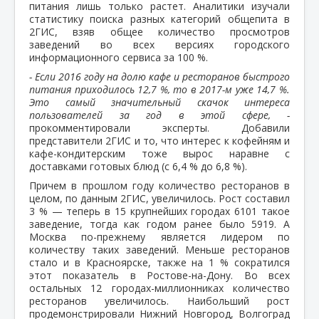
питания лишь только растет. Аналитики изучали
статистику поиска разных категорий общепита в
2ГИС, взяв общее количество просмотров
заведений во всех версиях городского
информационного сервиса за 100 %.
- Если 2016 году на долю кафе и ресторанов быстрого
питания приходилось 12,7 %, то в 2017-м уже 14,7 %.
Это самый значительный скачок интереса
пользователей за год в этой сфере, -
прокомментировали эксперты. Добавили
представители 2ГИС и то, что интерес к кофейням и
кафе-кондитерским тоже вырос наравне с
доставками готовых блюд (с 6,4 % до 6,8 %).
Причем в прошлом году количество ресторанов в
целом, по данным 2ГИС, увеличилось. Рост составил
3 % — теперь в 15 крупнейших городах 6101 такое
заведение, тогда как годом ранее было 5919. А
Москва по-прежнему является лидером по
количеству таких заведений. Меньше ресторанов
стало и в Красноярске, также на 1 % сократился
этот показатель в Ростове-на-Дону. Во всех
остальных 12 городах-миллионниках количество
ресторанов увеличилось. Наибольший рост
продемонстрировали Нижний Новгород, Волгоград