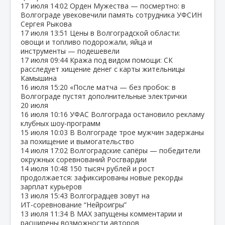
17 июля
14:02
Орден Мужества — посмертно: в
Волгограде увековечили память сотрудника УФСИН
Сергея Рыкова
17 июля
13:51
Цены в Волгоградской области:
овощи и топливо подорожали, яйца и
инструменты — подешевели
17 июля
09:44
Кража под видом помощи: СК
расследует хищение денег с карты жительницы
Камышина
16 июля
15:20
«После матча — без пробок: в
Волгограде пустят дополнительные электрички
20 июля
16 июля
10:16
УФАС Волгограда остановило рекламу
клубных шоу‑программ
15 июля
10:03
В Волгограде трое мужчин задержаны
за похищение и вымогательство
14 июля
17:02
Волгоградские сапёры — победители
окружных соревнований Росгвардии
14 июля
10:48
150 тысяч рублей и рост
продолжается: зафиксированы новые рекорды
зарплат курьеров
13 июля
15:43
Волгоградцев зовут на
ИТ‑соревнование “Нейроигры”
13 июля
11:34
В МАХ запущены комментарии и
расширены возможности авторов