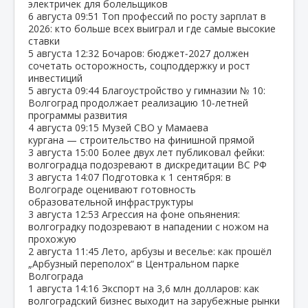
электричек для болельщиков
6 августа
09:51
Топ профессий по росту зарплат в
2026: кто больше всех выиграл и где самые высокие
ставки
5 августа
12:32
Бочаров: бюджет‑2027 должен
сочетать осторожность, соцподдержку и рост
инвестиций
5 августа
09:44
Благоустройство у гимназии № 10:
Волгоград продолжает реализацию 10‑летней
программы развития
4 августа
09:15
Музей СВО у Мамаева
кургана — строительство на финишной прямой
3 августа
15:00
Более двух лет публиковал фейки:
волгоградца подозревают в дискредитации ВС РФ
3 августа
14:07
Подготовка к 1 сентября: в
Волгограде оценивают готовность
образовательной инфраструктуры
3 августа
12:53
Агрессия на фоне опьянения:
волгоградку подозревают в нападении с ножом на
прохожую
2 августа
11:45
Лето, арбузы и веселье: как прошёл
„Арбузный переполох“ в Центральном парке
Волгограда
1 августа
14:16
Экспорт на 3,6 млн долларов: как
волгоградский бизнес выходит на зарубежные рынки