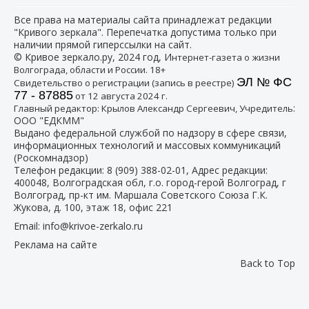
Все права на материалы сайта принадлежат редакции
"Кривого зеркала". Перепечатка допустима только при
наличии прямой гиперссылки на сайт.
© Кривое зеркало.ру, 2024 год, И
нтернет-газета о жизни
Волгограда, области и России. 18+
ЭЛ № ФС
Свидетельство о регистрации (запись в реестре)
77 - 87885
от 12 августа 2024 г.
:
Главный редактор: Крылов Александр Сергеевич, Учредитель
ООО "ЕДКММ"
Выдано федеральной службой по надзору в сфере связи,
информационных технологий и массовых коммуникаций
(Роскомнадзор)
Телефон редакции:
8 (909) 388-02-01
, Адрес редакции:
400048, Волгоградская обл, г.о. город-герой Волгоград, г
Волгоград, пр-кт им. Маршала Советского Союза Г.К.
Жукова, д. 100, этаж 18, офис 221
Email:
info@krivoe-zerkalo.ru
Реклама на сайте
Back to Top