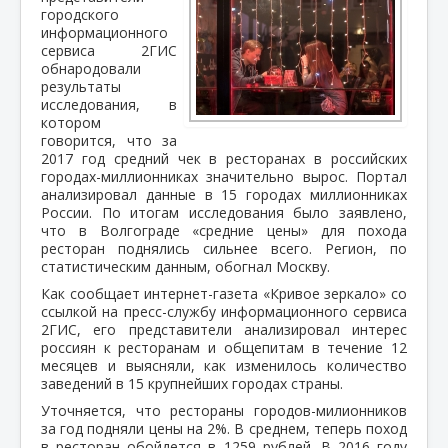
городского
информационного
сервиса 2ГИС
обнародовали
результаты
исследования, в
котором
говорится, что за
2017 год средний чек в ресторанах в российских
городах-миллионниках значительно вырос. Портал
анализировал данные в 15 городах миллионниках
России. По итогам исследования было заявлено,
что в Волгограде «средние цены» для похода
ресторан поднялись сильнее всего. Регион, по
статистическим данным, обогнал Москву.
Как сообщает интернет-газета «Кривое зеркало» со
ссылкой на пресс-службу информационного сервиса
2ГИС, его представители анализировал интерес
россиян к ресторанам и общепитам в течение 12
месяцев и выясняли, как изменилось количество
заведений в 15 крупнейших городах страны.
Уточняется, что рестораны городов-милионников
за год подняли цены на 2%. В среднем, теперь поход
в ресторан обойдется в 1259 рублей. В 2016 году