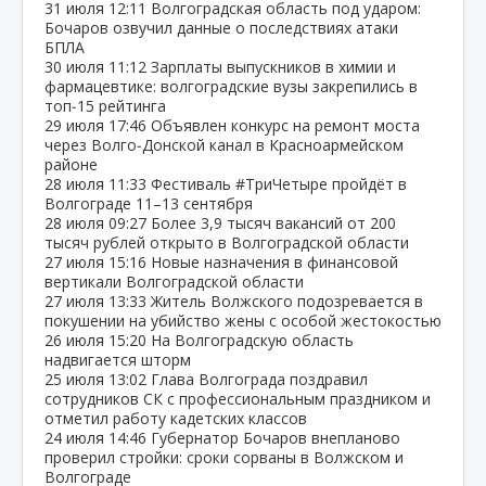
31 июля
12:11
Волгоградская область под ударом:
Бочаров озвучил данные о последствиях атаки
БПЛА
30 июля
11:12
Зарплаты выпускников в химии и
фармацевтике: волгоградские вузы закрепились в
топ‑15 рейтинга
29 июля
17:46
Объявлен конкурс на ремонт моста
через Волго‑Донской канал в Красноармейском
районе
28 июля
11:33
Фестиваль #ТриЧетыре пройдёт в
Волгограде 11–13 сентября
28 июля
09:27
Более 3,9 тысяч вакансий от 200
тысяч рублей открыто в Волгоградской области
27 июля
15:16
Новые назначения в финансовой
вертикали Волгоградской области
27 июля
13:33
Житель Волжского подозревается в
покушении на убийство жены с особой жестокостью
26 июля
15:20
На Волгоградскую область
надвигается шторм
25 июля
13:02
Глава Волгограда поздравил
сотрудников СК с профессиональным праздником и
отметил работу кадетских классов
24 июля
14:46
Губернатор Бочаров внепланово
проверил стройки: сроки сорваны в Волжском и
Волгограде