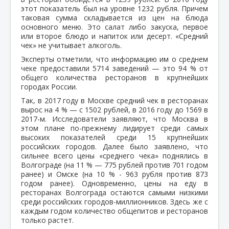
этот показатель был на уровне 1232 рубля. Причем
таковая сумма складывается из цен на блюда
основного меню. Это салат либо закуска, первое
или второе блюдо и напиток или десерт. «Средний
чек» не учитывает алкоголь.
Эксперты отметили, что информацию им о среднем
чеке предоставили 5714 заведений — это 94 % от
общего количества ресторанов в крупнейших
городах России.
Так, в 2017 году в Москве средний чек в ресторанах
вырос на 4 % — с 1502 рублей, в 2016 году до 1569 в
2017-м. Исследователи заявляют, что Москва в
этом плане по-прежнему лидирует среди самых
высоких показателей среди 15 крупнейших
российских городов. Далее было заявлено, что
сильнее всего цены «среднего чека» поднялись в
Волгограде (на 11 % — 775 рублей против 701 годом
ранее) и Омске (на 10 % - 963 рубля против 873
годом ранее). Одновременно, цены на еду в
ресторанах Волгограда остаются самыми низкими
среди российских городов-миллионников. Здесь же с
каждым годом количество общепитов и ресторанов
только растет.