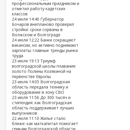
профессиональным праздником и
отметил работу кадетских
классов
24 июля
14:46
Губернатор
Бочаров внепланово проверил
стройки: сроки сорваны в
Волжском и Волгограде
24 июля
12:22
Банки сокращают
вакансии, но активно поднимают
зарплаты: главные тренды рынка
труда
23 июля
19:13
Триумф
волгоградской школы плавания:
золото Полины Козякиной на
первенстве Европы
23 июля
14:05
Волгоградская
область передала технику и
оборудование в зону СВО
23 июля
11:56
До 300 тысяч и
стипендия: как Волгоградская
область поддерживает лучших
выпускников
22 июля
11:10
Жильё стало
ближе: как маткапитал помогает
семьям Волгоградской области