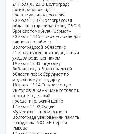
21 июля
09:23
В Волгограде
погиб ребёнок: идёт
процессуальная проверка
20 июля
16:37
Волгоградская
область отправила в зону СВО 4
бронеавтомобиля «Сармат»
20 июля
14:15
Новое условие для
единого пособия в
Волгоградской области: с
21 июля нужен подтверждённый
уход за родственником
19 июля
13:43
Ещё одну
библиотеку в Волгоградской
области переоборудуют по
модельному стандарту
18 июля
13:14
От квестов до
VR‑туров: в Камышине готовят к
открытию детский
просветительский центр
17 июля
14:02
Орден
Мужества — посмертно: в
Волгограде увековечили память
сотрудника УФСИН Сергея
Рыкова
17 июля
13:51
Цены в