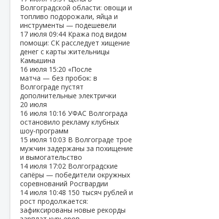
Волгоградской области: овощи и
топливо подорожали, яйца и
инструменты — подешевели
17 июля
09:44
Кража под видом
помощи: СК расследует хищение
денег с карты жительницы
Камышина
16 июля
15:20
«После
матча — без пробок: в
Волгограде пустят
дополнительные электрички
20 июля
16 июля
10:16
УФАС Волгограда
остановило рекламу клубных
шоу‑программ
15 июля
10:03
В Волгограде трое
мужчин задержаны за похищение
и вымогательство
14 июля
17:02
Волгоградские
сапёры — победители окружных
соревнований Росгвардии
14 июля
10:48
150 тысяч рублей и
рост продолжается:
зафиксированы новые рекорды
зарплат курьеров