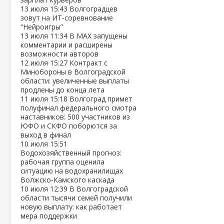
13 июля
15:43
Волгоградцев
зовут на ИТ‑соревнование
“Нейроигры”
13 июля
11:34
В МАХ запущены
комментарии и расширены
возможности авторов
12 июля
15:27
Контракт с
Минобороны в Волгоградской
области: увеличенные выплаты
продлены до конца лета
11 июля
15:18
Волгоград примет
полуфинал федерального смотра
наставников: 500 участников из
ЮФО и СКФО поборются за
выход в финал
10 июля
15:51
Водохозяйственный прогноз:
рабочая группа оценила
ситуацию на водохранилищах
Волжско‑Камского каскада
10 июля
12:39
В Волгоградской
области тысячи семей получили
новую выплату: как работает
мера поддержки