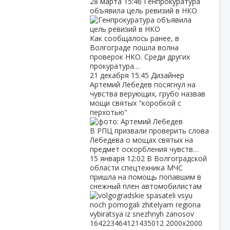
28 марта
15:46
Генпрокуратура
объявила цель ревизий в НКО
Как сообщалось ранее, в
Волгограде пошла волна
проверок НКО. Среди других
прокуратура…
21 декабря
15:45
Дизайнер
Артемий Лебедев посягнул на
чувства верующих, грубо назвав
мощи святых "коробкой с
перхотью"
В РПЦ призвали проверить слова
Лебедева о мощах святых на
предмет оскорбления чувств…
15 января
12:02
В Волгоградской
области спецтехника МЧС
пришла на помощь попавшим в
снежный плен автомобилистам