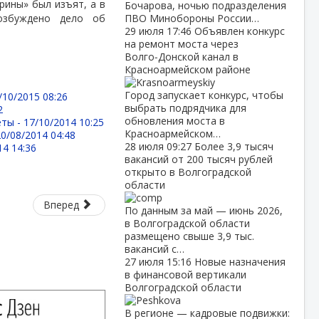
рины» был изъят, а в
Бочарова, ночью подразделения
возбуждено дело об
ПВО Минобороны России…
29 июля
17:46
Объявлен конкурс
на ремонт моста через
Волго‑Донской канал в
Красноармейском районе
Город запускает конкурс, чтобы
/10/2015 08:26
выбрать подрядчика для
2
обновления моста в
еты -
17/10/2014 10:25
Красноармейском…
20/08/2014 04:48
28 июля
09:27
Более 3,9 тысяч
14 14:36
вакансий от 200 тысяч рублей
открыто в Волгоградской
области
Вперед
По данным за май — июнь 2026,
в Волгоградской области
размещено свыше 3,9 тыс.
вакансий с…
27 июля
15:16
Новые назначения
в финансовой вертикали
Волгоградской области
В регионе — кадровые подвижки: