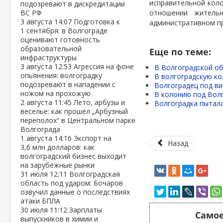
исправительной коло
подозревают в дискредитации
ВС РФ
отношении жительн
3 августа
14:07
Подготовка к
административном п
1 сентября: в Волгограде
оценивают готовность
образовательной
Еще по теме:
инфраструктуры
3 августа
12:53
Агрессия на фоне
В Волгоградской об
опьянения: волгоградку
В волгоградскую ко
подозревают в нападении с
Волгоградец под в
ножом на прохожую
В колонию под Волг
2 августа
11:45
Лето, арбузы и
Волгоградка пытала
веселье: как прошёл „Арбузный
переполох“ в Центральном парке
Волгограда
1 августа
14:16
Экспорт на
Назад
3,6 млн долларов: как
волгоградский бизнес выходит
на зарубежные рынки
31 июля
12:11
Волгоградская
область под ударом: Бочаров
озвучил данные о последствиях
атаки БПЛА
30 июля
11:12
Зарплаты
Самое
выпускников в химии и