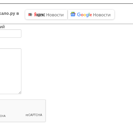
ало.ру в
ий