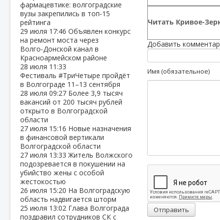
фармацевтике: волгоградские
вузы закрепились в топ‑15
Читать Кривое-Зерк
рейтинга
29 июля
17:46
Объявлен конкурс
на ремонт моста через
Добавить комментар
Волго‑Донской канал в
Красноармейском районе
28 июля
11:33
Имя (обязательное)
Фестиваль #ТриЧетыре пройдёт
в Волгограде 11–13 сентября
28 июля
09:27
Более 3,9 тысяч
вакансий от 200 тысяч рублей
открыто в Волгоградской
области
27 июля
15:16
Новые назначения
в финансовой вертикали
Волгоградской области
27 июля
13:33
Житель Волжского
подозревается в покушении на
убийство жены с особой
жестокостью
26 июля
15:20
На Волгоградскую
область надвигается шторм
25 июля
13:02
Глава Волгограда
Отправить
поздравил сотрудников СК с