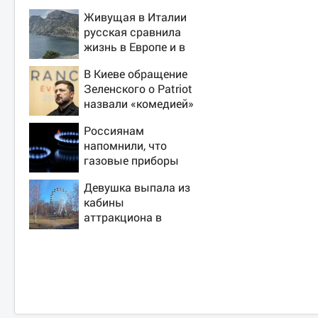
Живущая в Италии
русская сравнила
жизнь в Европе и в
Крыму
В Киеве обращение
Зеленского о Patriot
назвали «комедией»
Россиянам
напомнили, что
газовые приборы
нельзя
Девушка выпала из
ремонтировать
кабины
самостоятельно
аттракциона в
российском городе