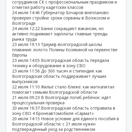
сотрудников СК с профессиональным праздником и
отметил работу кадетских классов
24 июля
14:46
Губернатор Бочаров внепланово
проверил стройки: сроки сорваны в Волжском и
Волгограде
24 июля
12:22
Банки сокращают вакансии, но
активно поднимают зарплаты: главные тренды
рынка труда
23 июля
19:13
Триумф волгоградской школы
плавания: золото Полины Козякиной на первенстве
Европы
23 июля
14:05
Волгоградская область передала
технику и оборудование в зону СВО
23 июля
11:56
До 300 тысяч и стипендия: как
Волгоградская область поддерживает лучших
выпускников
22 июля
11:10
Жильё стало ближе: как маткапитал
помогает семьям Волгоградской области
21 июля
09:23
В Волгограде погиб ребёнок: идёт
процессуальная проверка
20 июля
16:37
Волгоградская область отправила в
зону СВО 4 бронеавтомобиля «Сармат»
20 июля
14:15
Новое условие для единого пособия в
Волгоградской области: с 21 июля нужен
подтверждённый уход за родственником