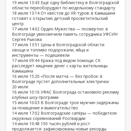
19 июля
13:43
Ещё одну библиотеку в Волгоградской
области переоборудуют по модельному стандарту
18 июля
13:14
От квестов до VR‑туров: в Камышине
готовят к открытию детский просветительский
центр
17 июля
14:02
Орден Мужества — посмертно: в
Волгограде увековечили память сотрудника УФСИН
Сергея Рыкова
17 июля
13:51
Цены в Волгоградской области:
овощи и топливо подорожали, яйца и
инструменты — подешевели
17 июля
09:44
Кража под видом помощи: СК
расследует хищение денег с карты жительницы
Камышина
16 июля
15:20
«После матча — без пробок: в
Волгограде пустят дополнительные электрички
20 июля
16 июля
10:16
УФАС Волгограда остановило рекламу
клубных шоу‑программ
15 июля
10:03
В Волгограде трое мужчин задержаны
за похищение и вымогательство
14 июля
17:02
Волгоградские сапёры — победители
окружных соревнований Росгвардии
14 июля
10:48
150 тысяч рублей и рост
продолжается: зафиксированы новые рекорды