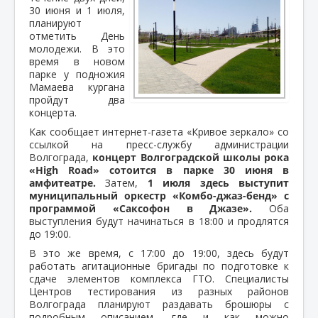
30 июня и 1 июля,
планируют
отметить День
молодежи. В это
время в новом
парке у подножия
Мамаева кургана
пройдут два
концерта.
Как сообщает интернет-газета «Кривое зеркало» со
ссылкой на пресс-службу администрации
Волгограда,
концерт Волгоградской школы рока
«High Road» сотоится в парке 30 июня в
амфитеатре.
Затем,
1 июля здесь выступит
муниципальный оркестр «Комбо-джаз-бенд» с
программой «Саксофон в Джазе».
Оба
выступления будут начинаться в 18:00 и продлятся
до 19:00.
В это же время, с 17:00 до 19:00, здесь будут
работать агитационные бригады по подготовке к
сдаче элементов комплекса ГТО. Специалисты
Центров тестирования из разных районов
Волгограда планируют раздавать брошюры с
подробным описанием, где и как можно