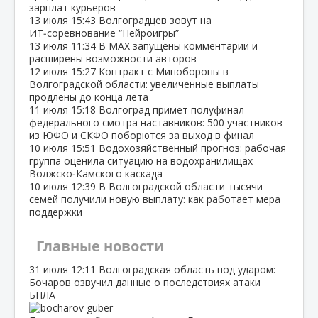
зарплат курьеров
13 июля
15:43
Волгоградцев зовут на
ИТ‑соревнование “Нейроигры”
13 июля
11:34
В МАХ запущены комментарии и
расширены возможности авторов
12 июля
15:27
Контракт с Минобороны в
Волгоградской области: увеличенные выплаты
продлены до конца лета
11 июля
15:18
Волгоград примет полуфинал
федерального смотра наставников: 500 участников
из ЮФО и СКФО поборются за выход в финал
10 июля
15:51
Водохозяйственный прогноз: рабочая
группа оценила ситуацию на водохранилищах
Волжско‑Камского каскада
10 июля
12:39
В Волгоградской области тысячи
семей получили новую выплату: как работает мера
поддержки
Главные новости
31 июля
12:11
Волгоградская область под ударом:
Бочаров озвучил данные о последствиях атаки
БПЛА