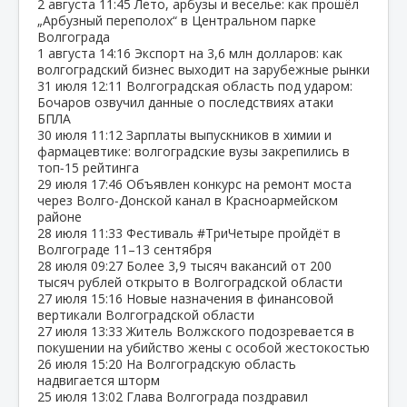
2 августа
11:45
Лето, арбузы и веселье: как прошёл
„Арбузный переполох“ в Центральном парке
Волгограда
1 августа
14:16
Экспорт на 3,6 млн долларов: как
волгоградский бизнес выходит на зарубежные рынки
31 июля
12:11
Волгоградская область под ударом:
Бочаров озвучил данные о последствиях атаки
БПЛА
30 июля
11:12
Зарплаты выпускников в химии и
фармацевтике: волгоградские вузы закрепились в
топ‑15 рейтинга
29 июля
17:46
Объявлен конкурс на ремонт моста
через Волго‑Донской канал в Красноармейском
районе
28 июля
11:33
Фестиваль #ТриЧетыре пройдёт в
Волгограде 11–13 сентября
28 июля
09:27
Более 3,9 тысяч вакансий от 200
тысяч рублей открыто в Волгоградской области
27 июля
15:16
Новые назначения в финансовой
вертикали Волгоградской области
27 июля
13:33
Житель Волжского подозревается в
покушении на убийство жены с особой жестокостью
26 июля
15:20
На Волгоградскую область
надвигается шторм
25 июля
13:02
Глава Волгограда поздравил