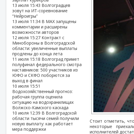
13 июля
15:43
Волгоградцев
зовут на ИТ‑соревнование
“Нейроигры”
13 июля
11:34
В МАХ запущены
комментарии и расширены
возможности авторов
12 июля
15:27
Контракт с
Минобороны в Волгоградской
области: увеличенные выплаты
продлены до конца лета
11 июля
15:18
Волгоград примет
полуфинал федерального смотра
наставников: 500 участников из
ЮФО и СКФО поборются за
выход в финал
10 июля
15:51
Водохозяйственный прогноз:
рабочая группа оценила
ситуацию на водохранилищах
Волжско‑Камского каскада
10 июля
12:39
В Волгоградской
области тысячи семей получили
Стоит отметить, что
новую выплату: как работает
некоторые приехал
мера поддержки
исполнителей достат