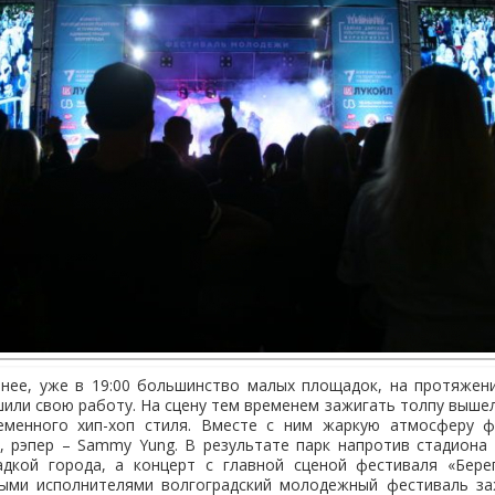
нее, уже в 19:00 большинство малых площадок, на протяжен
шили свою работу. На сцену тем временем зажигать толпу вышел
еменного хип-хоп стиля. Вместе с ним жаркую атмосферу 
, рэпер – Sammy Yung. В результате парк напротив стадиона
дкой города, а концерт с главной сценой фестиваля «Берег
ыми исполнителями волгоградский молодежный фестиваль за