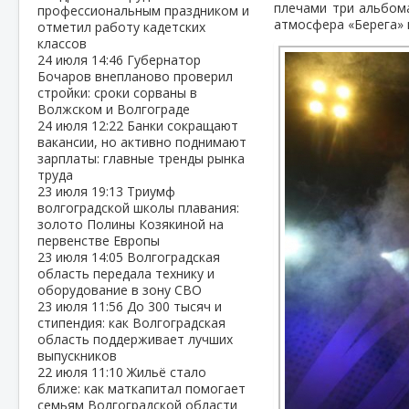
плечами три альбома
профессиональным праздником и
атмосфера «Берега» 
отметил работу кадетских
классов
24 июля
14:46
Губернатор
Бочаров внепланово проверил
стройки: сроки сорваны в
Волжском и Волгограде
24 июля
12:22
Банки сокращают
вакансии, но активно поднимают
зарплаты: главные тренды рынка
труда
23 июля
19:13
Триумф
волгоградской школы плавания:
золото Полины Козякиной на
первенстве Европы
23 июля
14:05
Волгоградская
область передала технику и
оборудование в зону СВО
23 июля
11:56
До 300 тысяч и
стипендия: как Волгоградская
область поддерживает лучших
выпускников
22 июля
11:10
Жильё стало
ближе: как маткапитал помогает
семьям Волгоградской области