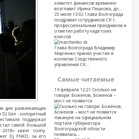
комитет финансов временно
возглавит Ирина Пешкова, до…
25 июля
13:02
Глава Волгограда
поздравил сотрудников СК с
профессиональным праздником и
отметил работу кадетских
классов
Глава Волгограда Владимир
Марченко принял участие в
коллегии Следственного
управления СК…
Самые читаемые
14 февраля
12:21
Сколько ни
говори: Боженов, Боженов –
мост не появится
ии дня развлекающих
 DJ Gee - колоритный
Накануне на официальном
фестиваля поддержал
портале губернатора
 стал самой большой
Волгоградской области
-2018» зажег толпу.
появилась…
жег Dj FNKD, за его