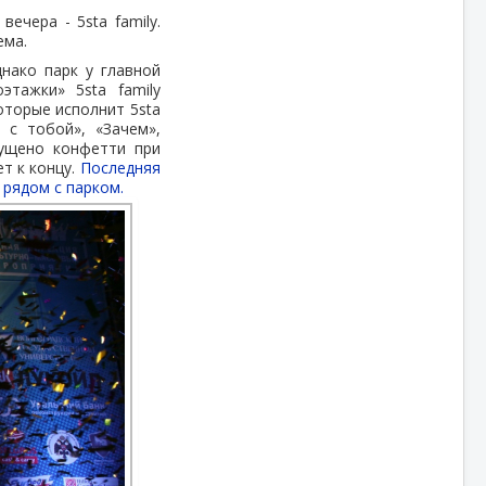
ечера - 5sta family.
ема.
нако парк у главной
тажки» 5sta family
оторые исполнит 5sta
 с тобой», «Зачем»,
пущено конфетти при
т к концу.
Последняя
 рядом с парком.