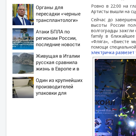
Ровно в 22:00 на гл
Органы для
Артисты вышли на сц
пересадки «черные
трансплантологи»
Сейчас до завершен
высоты России пол
извлекали у еще
волгоградцы зажгли 
Атаки БПЛА по
живых пациентов
family в ближайшее
регионам России,
«Фляга», «Вместе м
последние новости
помощи специальной 
на 7 августа 2026:
электричка развезет
Живущая в Италии
последствия, атаки
русская сравнила
на склады
жизнь в Европе и в
Wildberries,
Крыму
состояние
Один из крупнейших
пострадавших
производителей
упаковки для
молочки в России
прекратил работу