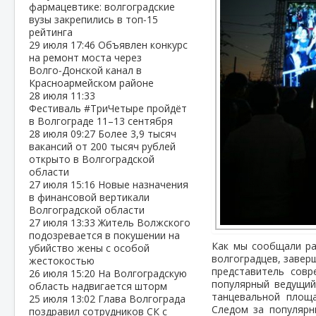
фармацевтике: волгоградские
вузы закрепились в топ‑15
рейтинга
29 июля
17:46
Объявлен конкурс
на ремонт моста через
Волго‑Донской канал в
Красноармейском районе
28 июля
11:33
Фестиваль #ТриЧетыре пройдёт
в Волгограде 11–13 сентября
28 июля
09:27
Более 3,9 тысяч
вакансий от 200 тысяч рублей
открыто в Волгоградской
области
27 июля
15:16
Новые назначения
в финансовой вертикали
Волгоградской области
27 июля
13:33
Житель Волжского
подозревается в покушении на
Как мы сообщали ра
убийство жены с особой
волгоградцев, завер
жестокостью
представитель совр
26 июля
15:20
На Волгоградскую
популярный ведущий
область надвигается шторм
танцевальной площа
25 июля
13:02
Глава Волгограда
Следом за популярн
поздравил сотрудников СК с