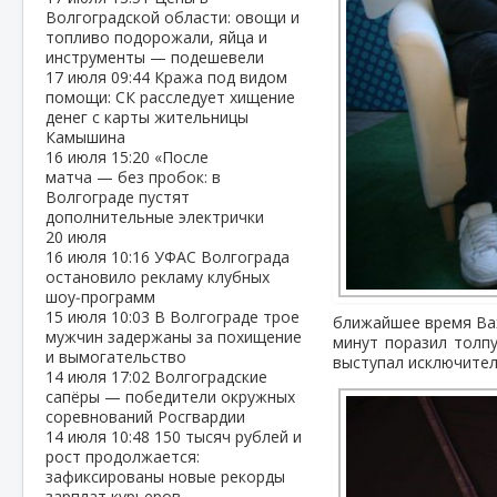
Волгоградской области: овощи и
топливо подорожали, яйца и
инструменты — подешевели
17 июля
09:44
Кража под видом
помощи: СК расследует хищение
денег с карты жительницы
Камышина
16 июля
15:20
«После
матча — без пробок: в
Волгограде пустят
дополнительные электрички
20 июля
16 июля
10:16
УФАС Волгограда
остановило рекламу клубных
шоу‑программ
15 июля
10:03
В Волгограде трое
ближайшее время Вах
мужчин задержаны за похищение
минут поразил толп
и вымогательство
выступал исключител
14 июля
17:02
Волгоградские
сапёры — победители окружных
соревнований Росгвардии
14 июля
10:48
150 тысяч рублей и
рост продолжается:
зафиксированы новые рекорды
зарплат курьеров