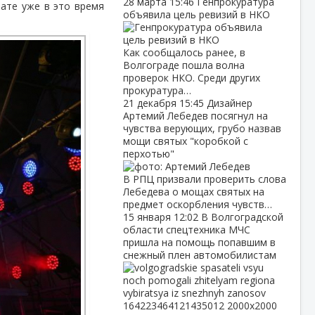
28 марта
15:46
Генпрокуратура
тате уже в это время
объявила цель ревизий в НКО
Как сообщалось ранее, в
Волгограде пошла волна
проверок НКО. Среди других
прокуратура…
21 декабря
15:45
Дизайнер
Артемий Лебедев посягнул на
чувства верующих, грубо назвав
мощи святых "коробкой с
перхотью"
В РПЦ призвали проверить слова
Лебедева о мощах святых на
предмет оскорбления чувств…
15 января
12:02
В Волгоградской
области спецтехника МЧС
пришла на помощь попавшим в
снежный плен автомобилистам