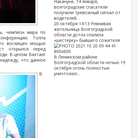
Накануне, 14 января,
волгоградские спасатели
получили тревожный сигнал от
водителей…
20 октября
14:13
Ревнивая
жительница Волгоградской
ь, чемпион мира по
области дотла спалила
конференцию. Толпа
«шестерку» бывшего сожителя
 что восхищен мощью
ст открылся перед
юди. В целом Вахтанг
В Ленинском районе
 надежду, что данное
Волгоградской области ночью 19
октября огонь полностью
уничтожил…
В