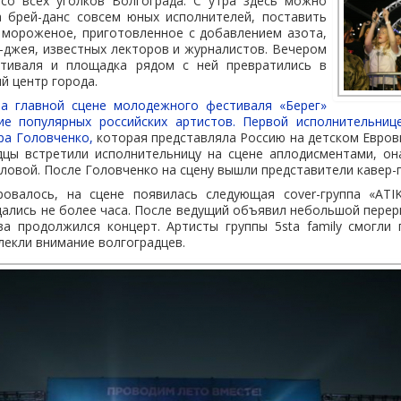
со всех уголков Волгограда. С утра здесь можно
 брей-данс совсем юных исполнителей, поставить
 мороженое, приготовленное с добавлением азота,
-джея, известных лекторов и журналистов. Вечером
стиваля и площадка рядом с ней превратились в
й центр города.
на главной сцене молодежного фестиваля «Берег»
ие популярных российских артистов. Первой исполнительниц
ра Головченко,
которая представляла Россию на детском Евров
адцы встретили исполнительницу на сцене аплодисментами, он
ловой. После Головченко на сцену вышли представители кавер-
ровалось, на сцене появилась следующая cover-группа «ATI
ались не более часа. После ведущий объявил небольшой перер
ва продолжился концерт. Артисты группы 5sta family смогли
лекли внимание волгоградцев.