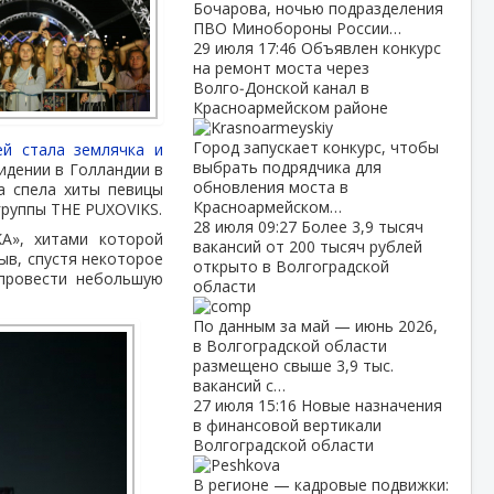
Бочарова, ночью подразделения
ПВО Минобороны России…
29 июля
17:46
Объявлен конкурс
на ремонт моста через
Волго‑Донской канал в
Красноармейском районе
Город запускает конкурс, чтобы
ей стала землячка и
выбрать подрядчика для
идении в Голландии в
обновления моста в
а спела хиты певицы
Красноармейском…
группы THE PUXOVIKS.
28 июля
09:27
Более 3,9 тысяч
KA», хитами которой
вакансий от 200 тысяч рублей
ыв, спустя некоторое
открыто в Волгоградской
 провести небольшую
области
По данным за май — июнь 2026,
в Волгоградской области
размещено свыше 3,9 тыс.
вакансий с…
27 июля
15:16
Новые назначения
в финансовой вертикали
Волгоградской области
В регионе — кадровые подвижки: