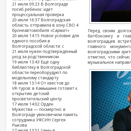
21 июля
09:23
В Волгограде
погиб ребёнок: идёт
процессуальная проверка
20 июля
16:37
Волгоградская
область отправила в зону СВО 4
бронеавтомобиля «Сармат»
Перед своим долго
20 июля
14:15
Новое условие для
битбоксингу и гла
единого пособия в
волгоградцев встре
Волгоградской области: с
главного монумен
21 июля нужен подтверждённый
волгоградскими зрит
уход за родственником
отметил, что сейчас
19 июля
13:43
Ещё одну
музыкальное направл
библиотеку в Волгоградской
области переоборудуют по
модельному стандарту
18 июля
13:14
От квестов до
VR‑туров: в Камышине готовят к
открытию детский
просветительский центр
17 июля
14:02
Орден
Мужества — посмертно: в
Волгограде увековечили память
сотрудника УФСИН Сергея
Рыкова
17 июля
13:51
Цены в