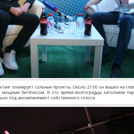
танг планирует сольные проекты. Около 21:00 он вышел на глав
у мощным битбоксом. В это время волгоградцы заполнили парк
ьно под аккомпанемент собственного голоса.