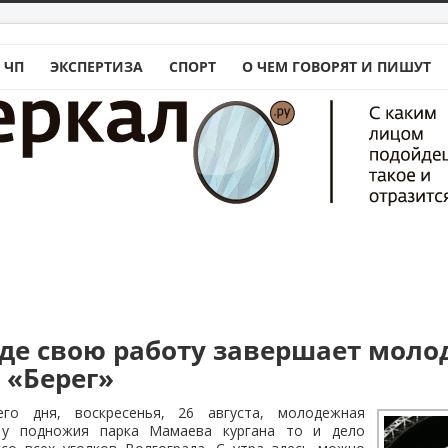
 ЧП
ЭКСПЕРТИЗА
СПОРТ
О ЧЕМ ГОВОРЯТ И ПИШУТ
аде свою работу завершает мол
 «Берег»
го дня, воскресенья, 26 августа, молодежная
 у подножия парка Мамаева кургана то и дело