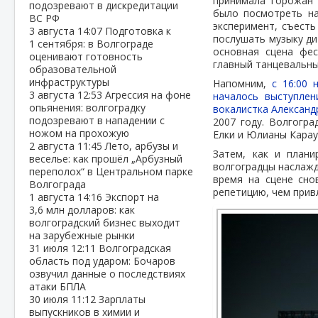
принимала горожан 
подозревают в дискредитации
было посмотреть на
ВС РФ
эксперимент, съесть
3 августа
14:07
Подготовка к
послушать музыку ди
1 сентября: в Волгограде
основная сцена фе
оценивают готовность
главный танцевальны
образовательной
инфраструктуры
Напомним,
с 16:00 
3 августа
12:53
Агрессия на фоне
началось выступлен
опьянения: волгоградку
вокалистка Александ
подозревают в нападении с
2007 году. Волгогр
ножом на прохожую
Елки и Юлианы Карау
2 августа
11:45
Лето, арбузы и
Затем, как и плани
веселье: как прошёл „Арбузный
волгоградцы наслажд
переполох“ в Центральном парке
время на сцене сно
Волгограда
репетицию, чем прив
1 августа
14:16
Экспорт на
3,6 млн долларов: как
волгоградский бизнес выходит
на зарубежные рынки
31 июля
12:11
Волгоградская
область под ударом: Бочаров
озвучил данные о последствиях
атаки БПЛА
30 июля
11:12
Зарплаты
выпускников в химии и