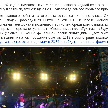
авной сцене началось выступление главного хедлайнера этого в
ену и заявили, что ожидают от Волгограда самого горячего при
ия главного события этого лета остается около получаса. Од
он людей, расходиться никто не спешит. На песне «Многоэ
огни на телефонах и подпевают артистам. Среди композиций, к
 время, горожане услышат «Снова вместе», «Тук-тук», «Буду
ы» (ремикс). В конце финальной песни поп-группы будет вы
машины, на этом прощание с летом-2018 в Волгограде подойде
 уставших горожан по домам в 23:31, отойдет она от платформы