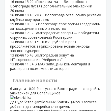
16 июля
15:20
«После матча — без пробок: в
Волгограде пустят дополнительные электрички
20 июля
16 июля
10:16
УФАС Волгограда остановило рекламу
клубных шоу‑программ
15 июля
10:03
В Волгограде трое мужчин задержаны
за похищение и вымогательство
14 июля
17:02
Волгоградские сапёры — победители
окружных соревнований Росгвардии
14 июля
10:48
150 тысяч рублей и рост
продолжается: зафиксированы новые рекорды
зарплат курьеров
13 июля
15:43
Волгоградцев зовут на
ИТ‑соревнование “Нейроигры”
13 июля
11:34
В МАХ запущены комментарии и
расширены возможности авторов
Главные новости
6 августа
10:01
9 августа: в Волгограде — спецрейсы
электричек для болельщиков
Для удобства футбольных болельщиков 9 августа
добавят два спецрейса электричек.
6 августа
09:51
Топ профессий по росту зарплат в