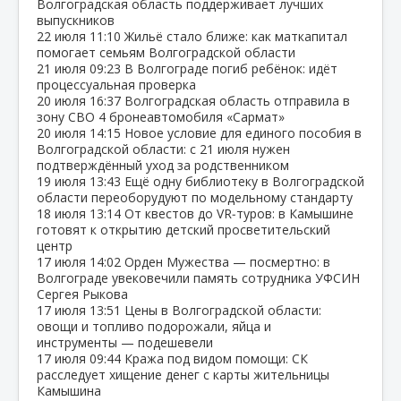
Волгоградская область поддерживает лучших
выпускников
22 июля
11:10
Жильё стало ближе: как маткапитал
помогает семьям Волгоградской области
21 июля
09:23
В Волгограде погиб ребёнок: идёт
процессуальная проверка
20 июля
16:37
Волгоградская область отправила в
зону СВО 4 бронеавтомобиля «Сармат»
20 июля
14:15
Новое условие для единого пособия в
Волгоградской области: с 21 июля нужен
подтверждённый уход за родственником
19 июля
13:43
Ещё одну библиотеку в Волгоградской
области переоборудуют по модельному стандарту
18 июля
13:14
От квестов до VR‑туров: в Камышине
готовят к открытию детский просветительский
центр
17 июля
14:02
Орден Мужества — посмертно: в
Волгограде увековечили память сотрудника УФСИН
Сергея Рыкова
17 июля
13:51
Цены в Волгоградской области:
овощи и топливо подорожали, яйца и
инструменты — подешевели
17 июля
09:44
Кража под видом помощи: СК
расследует хищение денег с карты жительницы
Камышина