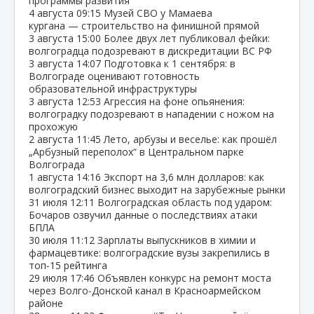
программы развития
4 августа
09:15
Музей СВО у Мамаева
кургана — строительство на финишной прямой
3 августа
15:00
Более двух лет публиковал фейки:
волгоградца подозревают в дискредитации ВС РФ
3 августа
14:07
Подготовка к 1 сентября: в
Волгограде оценивают готовность
образовательной инфраструктуры
3 августа
12:53
Агрессия на фоне опьянения:
волгоградку подозревают в нападении с ножом на
прохожую
2 августа
11:45
Лето, арбузы и веселье: как прошёл
„Арбузный переполох“ в Центральном парке
Волгограда
1 августа
14:16
Экспорт на 3,6 млн долларов: как
волгоградский бизнес выходит на зарубежные рынки
31 июля
12:11
Волгоградская область под ударом:
Бочаров озвучил данные о последствиях атаки
БПЛА
30 июля
11:12
Зарплаты выпускников в химии и
фармацевтике: волгоградские вузы закрепились в
топ‑15 рейтинга
29 июля
17:46
Объявлен конкурс на ремонт моста
через Волго‑Донской канал в Красноармейском
районе