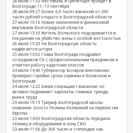
28 июля
11:33
Фестиваль #ТриЧетыре пройдёт в
Волгограде 11–13 сентября
28 июля
09:27
Более 3,9 тысяч вакансий от 200
тысяч рублей открыто в Волгоградской области
27 июля
15:16
Новые назначения в финансовой
вертикали Волгоградской области
27 июля
13:33
Житель Волжского подозревается в
покушении на убийство жены с особой жестокостью
26 июля
15:20
На Волгоградскую область
надвигается шторм
25 июля
13:02
Глава Волгограда поздравил
сотрудников СК с профессиональным праздником и
отметил работу кадетских классов
24 июля
14:46
Губернатор Бочаров внепланово
проверил стройки: сроки сорваны в Волжском и
Волгограде
24 июля
12:22
Банки сокращают вакансии, но
активно поднимают зарплаты: главные тренды
рынка труда
23 июля
19:13
Триумф волгоградской школы
плавания: золото Полины Козякиной на первенстве
Европы
23 июля
14:05
Волгоградская область передала
технику и оборудование в зону СВО
23 июля
11:56
До 300 тысяч и стипендия: как