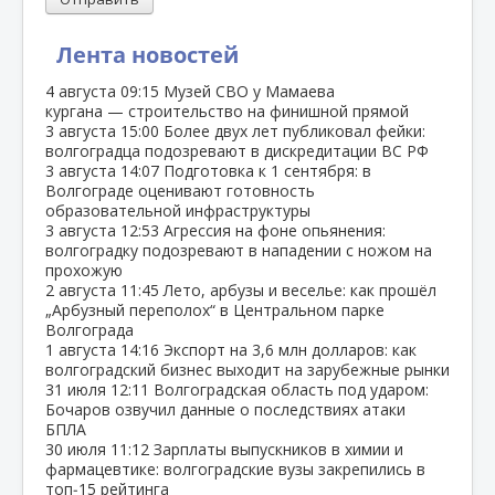
Лента новостей
4 августа
09:15
Музей СВО у Мамаева
кургана — строительство на финишной прямой
3 августа
15:00
Более двух лет публиковал фейки:
волгоградца подозревают в дискредитации ВС РФ
3 августа
14:07
Подготовка к 1 сентября: в
Волгограде оценивают готовность
образовательной инфраструктуры
3 августа
12:53
Агрессия на фоне опьянения:
волгоградку подозревают в нападении с ножом на
прохожую
2 августа
11:45
Лето, арбузы и веселье: как прошёл
„Арбузный переполох“ в Центральном парке
Волгограда
1 августа
14:16
Экспорт на 3,6 млн долларов: как
волгоградский бизнес выходит на зарубежные рынки
31 июля
12:11
Волгоградская область под ударом:
Бочаров озвучил данные о последствиях атаки
БПЛА
30 июля
11:12
Зарплаты выпускников в химии и
фармацевтике: волгоградские вузы закрепились в
топ‑15 рейтинга