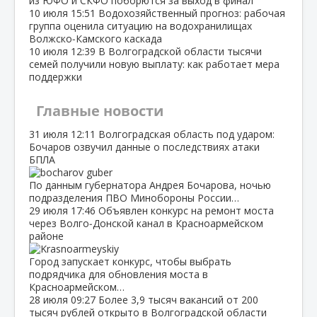
из ЮФО и СКФО поборются за выход в финал
10 июля
15:51
Водохозяйственный прогноз: рабочая
группа оценила ситуацию на водохранилищах
Волжско‑Камского каскада
10 июля
12:39
В Волгоградской области тысячи
семей получили новую выплату: как работает мера
поддержки
Главные новости
31 июля
12:11
Волгоградская область под ударом:
Бочаров озвучил данные о последствиях атаки
БПЛА
По данным губернатора Андрея Бочарова, ночью
подразделения ПВО Минобороны России…
29 июля
17:46
Объявлен конкурс на ремонт моста
через Волго‑Донской канал в Красноармейском
районе
Город запускает конкурс, чтобы выбрать
подрядчика для обновления моста в
Красноармейском…
28 июля
09:27
Более 3,9 тысяч вакансий от 200
тысяч рублей открыто в Волгоградской области