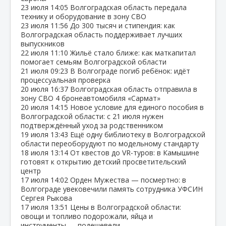
23 июля
14:05
Волгоградская область передала
технику и оборудование в зону СВО
23 июля
11:56
До 300 тысяч и стипендия: как
Волгоградская область поддерживает лучших
выпускников
22 июля
11:10
Жильё стало ближе: как маткапитал
помогает семьям Волгоградской области
21 июля
09:23
В Волгограде погиб ребёнок: идёт
процессуальная проверка
20 июля
16:37
Волгоградская область отправила в
зону СВО 4 бронеавтомобиля «Сармат»
20 июля
14:15
Новое условие для единого пособия в
Волгоградской области: с 21 июля нужен
подтверждённый уход за родственником
19 июля
13:43
Ещё одну библиотеку в Волгоградской
области переоборудуют по модельному стандарту
18 июля
13:14
От квестов до VR‑туров: в Камышине
готовят к открытию детский просветительский
центр
17 июля
14:02
Орден Мужества — посмертно: в
Волгограде увековечили память сотрудника УФСИН
Сергея Рыкова
17 июля
13:51
Цены в Волгоградской области:
овощи и топливо подорожали, яйца и
инструменты — подешевели