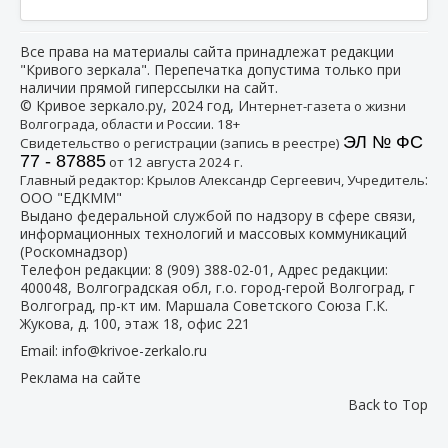
Все права на материалы сайта принадлежат редакции
"Кривого зеркала". Перепечатка допустима только при
наличии прямой гиперссылки на сайт.
© Кривое зеркало.ру, 2024 год, И
нтернет-газета о жизни
Волгограда, области и России. 18+
ЭЛ № ФС
Свидетельство о регистрации (запись в реестре)
77 - 87885
от 12 августа 2024 г.
:
Главный редактор: Крылов Александр Сергеевич, Учредитель
ООО "ЕДКММ"
Выдано федеральной службой по надзору в сфере связи,
информационных технологий и массовых коммуникаций
(Роскомнадзор)
Телефон редакции:
8 (909) 388-02-01
, Адрес редакции:
400048, Волгоградская обл, г.о. город-герой Волгоград, г
Волгоград, пр-кт им. Маршала Советского Союза Г.К.
Жукова, д. 100, этаж 18, офис 221
Email:
info@krivoe-zerkalo.ru
Реклама на сайте
Back to Top