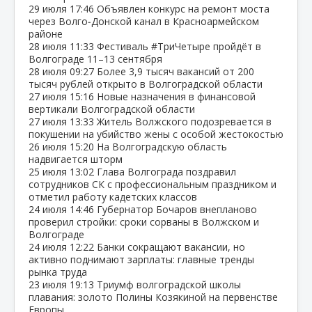
29 июля
17:46
Объявлен конкурс на ремонт моста
через Волго‑Донской канал в Красноармейском
районе
28 июля
11:33
Фестиваль #ТриЧетыре пройдёт в
Волгограде 11–13 сентября
28 июля
09:27
Более 3,9 тысяч вакансий от 200
тысяч рублей открыто в Волгоградской области
27 июля
15:16
Новые назначения в финансовой
вертикали Волгоградской области
27 июля
13:33
Житель Волжского подозревается в
покушении на убийство жены с особой жестокостью
26 июля
15:20
На Волгоградскую область
надвигается шторм
25 июля
13:02
Глава Волгограда поздравил
сотрудников СК с профессиональным праздником и
отметил работу кадетских классов
24 июля
14:46
Губернатор Бочаров внепланово
проверил стройки: сроки сорваны в Волжском и
Волгограде
24 июля
12:22
Банки сокращают вакансии, но
активно поднимают зарплаты: главные тренды
рынка труда
23 июля
19:13
Триумф волгоградской школы
плавания: золото Полины Козякиной на первенстве
Европы