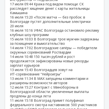
17 июля
09:44
Кража под видом помощи: СК
расследует хищение денег с карты жительницы
Камышина
16 июля
15:20
«После матча — без пробок: в
Волгограде пустят дополнительные электрички
20 июля
16 июля
10:16
УФАС Волгограда остановило рекламу
клубных шоу‑программ
15 июля
10:03
В Волгограде трое мужчин задержаны
за похищение и вымогательство
14 июля
17:02
Волгоградские сапёры — победители
окружных соревнований Росгвардии
14 июля
10:48
150 тысяч рублей и рост
продолжается: зафиксированы новые рекорды
зарплат курьеров
13 июля
15:43
Волгоградцев зовут на
ИТ‑соревнование “Нейроигры”
13 июля
11:34
В МАХ запущены комментарии и
расширены возможности авторов
12 июля
15:27
Контракт с Минобороны в
Волгоградской области: увеличенные выплаты
продлены до конца лета
11 июля
15:18
Волгоград примет полуфинал
федерального смотра наставников: 500 участников