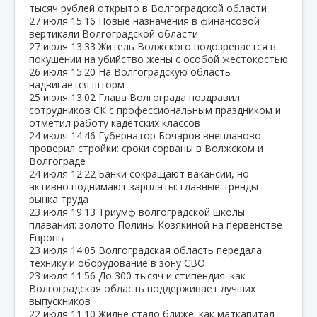
тысяч рублей открыто в Волгоградской области
27 июля
15:16
Новые назначения в финансовой
вертикали Волгоградской области
27 июля
13:33
Житель Волжского подозревается в
покушении на убийство жены с особой жестокостью
26 июля
15:20
На Волгоградскую область
надвигается шторм
25 июля
13:02
Глава Волгограда поздравил
сотрудников СК с профессиональным праздником и
отметил работу кадетских классов
24 июля
14:46
Губернатор Бочаров внепланово
проверил стройки: сроки сорваны в Волжском и
Волгограде
24 июля
12:22
Банки сокращают вакансии, но
активно поднимают зарплаты: главные тренды
рынка труда
23 июля
19:13
Триумф волгоградской школы
плавания: золото Полины Козякиной на первенстве
Европы
23 июля
14:05
Волгоградская область передала
технику и оборудование в зону СВО
23 июля
11:56
До 300 тысяч и стипендия: как
Волгоградская область поддерживает лучших
выпускников
22 июля
11:10
Жильё стало ближе: как маткапитал