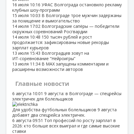
16 июля
10:16
УФАС Волгограда остановило рекламу
клубных шоу‑программ
15 июля
10:03
В Волгограде трое мужчин задержаны
за похищение и вымогательство
14 июля
17:02
Волгоградские сапёры — победители
окружных соревнований Росгвардии
14 июля
10:48
150 тысяч рублей и рост
продолжается: зафиксированы новые рекорды
зарплат курьеров
13 июля
15:43
Волгоградцев зовут на
ИТ‑соревнование “Нейроигры”
13 июля
11:34
В МАХ запущены комментарии и
расширены возможности авторов
Главные новости
6 августа
10:01
9 августа: в Волгограде — спецрейсы
электричек для болельщиков
Для удобства футбольных болельщиков 9 августа
добавят два спецрейса электричек.
6 августа
09:51
Топ профессий по росту зарплат в
2026: кто больше всех выиграл и где самые высокие
ставки