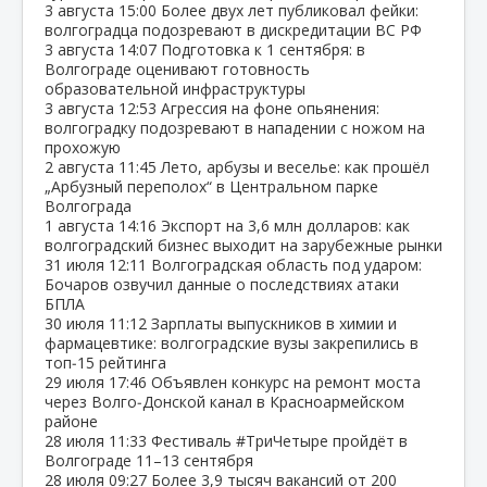
3 августа
15:00
Более двух лет публиковал фейки:
волгоградца подозревают в дискредитации ВС РФ
3 августа
14:07
Подготовка к 1 сентября: в
Волгограде оценивают готовность
образовательной инфраструктуры
3 августа
12:53
Агрессия на фоне опьянения:
волгоградку подозревают в нападении с ножом на
прохожую
2 августа
11:45
Лето, арбузы и веселье: как прошёл
„Арбузный переполох“ в Центральном парке
Волгограда
1 августа
14:16
Экспорт на 3,6 млн долларов: как
волгоградский бизнес выходит на зарубежные рынки
31 июля
12:11
Волгоградская область под ударом:
Бочаров озвучил данные о последствиях атаки
БПЛА
30 июля
11:12
Зарплаты выпускников в химии и
фармацевтике: волгоградские вузы закрепились в
топ‑15 рейтинга
29 июля
17:46
Объявлен конкурс на ремонт моста
через Волго‑Донской канал в Красноармейском
районе
28 июля
11:33
Фестиваль #ТриЧетыре пройдёт в
Волгограде 11–13 сентября
28 июля
09:27
Более 3,9 тысяч вакансий от 200