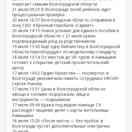
помогает семьям Волгоградской области
21 июля
09:23
В Волгограде погиб ребёнок: идёт
процессуальная проверка
20 июля
16:37
Волгоградская область отправила в
зону СВО 4 бронеавтомобиля «Сармат»
20 июля
14:15
Новое условие для единого пособия в
Волгоградской области: с 21 июля нужен
подтверждённый уход за родственником
19 июля
13:43
Ещё одну библиотеку в Волгоградской
области переоборудуют по модельному стандарту
18 июля
13:14
От квестов до VR‑туров: в Камышине
готовят к открытию детский просветительский
центр
17 июля
14:02
Орден Мужества — посмертно: в
Волгограде увековечили память сотрудника УФСИН
Сергея Рыкова
17 июля
13:51
Цены в Волгоградской области:
овощи и топливо подорожали, яйца и
инструменты — подешевели
17 июля
09:44
Кража под видом помощи: СК
расследует хищение денег с карты жительницы
Камышина
16 июля
15:20
«После матча — без пробок: в
Волгограде пустят дополнительные электрички
20 июля