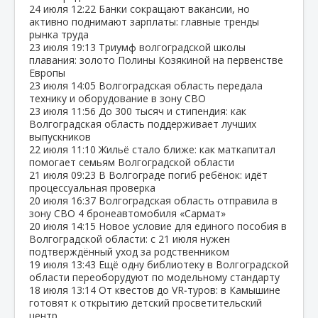
24 июля
12:22
Банки сокращают вакансии, но
активно поднимают зарплаты: главные тренды
рынка труда
23 июля
19:13
Триумф волгоградской школы
плавания: золото Полины Козякиной на первенстве
Европы
23 июля
14:05
Волгоградская область передала
технику и оборудование в зону СВО
23 июля
11:56
До 300 тысяч и стипендия: как
Волгоградская область поддерживает лучших
выпускников
22 июля
11:10
Жильё стало ближе: как маткапитал
помогает семьям Волгоградской области
21 июля
09:23
В Волгограде погиб ребёнок: идёт
процессуальная проверка
20 июля
16:37
Волгоградская область отправила в
зону СВО 4 бронеавтомобиля «Сармат»
20 июля
14:15
Новое условие для единого пособия в
Волгоградской области: с 21 июля нужен
подтверждённый уход за родственником
19 июля
13:43
Ещё одну библиотеку в Волгоградской
области переоборудуют по модельному стандарту
18 июля
13:14
От квестов до VR‑туров: в Камышине
готовят к открытию детский просветительский
центр