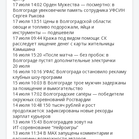
17 июля
14:02
Орден Мужества — посмертно: в
Волгограде увековечили память сотрудника УФСИН
Сергея Рыкова
17 июля
13:51
Цены в Волгоградской области:
овощи и топливо подорожали, яйца и
инструменты — подешевели
17 июля
09:44
Кража под видом помощи: СК
расследует хищение денег с карты жительницы
Камышина
16 июля
15:20
«После матча — без пробок: в
Волгограде пустят дополнительные электрички
20 июля
16 июля
10:16
УФАС Волгограда остановило рекламу
клубных шоу‑программ
15 июля
10:03
В Волгограде трое мужчин задержаны
за похищение и вымогательство
14 июля
17:02
Волгоградские сапёры — победители
окружных соревнований Росгвардии
14 июля
10:48
150 тысяч рублей и рост
продолжается: зафиксированы новые рекорды
зарплат курьеров
13 июля
15:43
Волгоградцев зовут на
ИТ‑соревнование “Нейроигры”
13 июля
11:34
В МАХ запущены комментарии и
расширены возможности авторов