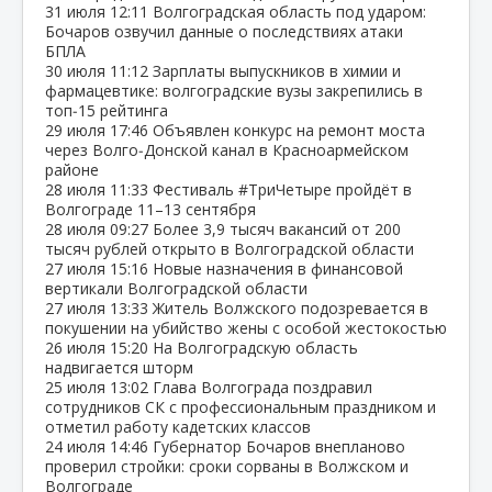
31 июля
12:11
Волгоградская область под ударом:
Бочаров озвучил данные о последствиях атаки
БПЛА
30 июля
11:12
Зарплаты выпускников в химии и
фармацевтике: волгоградские вузы закрепились в
топ‑15 рейтинга
29 июля
17:46
Объявлен конкурс на ремонт моста
через Волго‑Донской канал в Красноармейском
районе
28 июля
11:33
Фестиваль #ТриЧетыре пройдёт в
Волгограде 11–13 сентября
28 июля
09:27
Более 3,9 тысяч вакансий от 200
тысяч рублей открыто в Волгоградской области
27 июля
15:16
Новые назначения в финансовой
вертикали Волгоградской области
27 июля
13:33
Житель Волжского подозревается в
покушении на убийство жены с особой жестокостью
26 июля
15:20
На Волгоградскую область
надвигается шторм
25 июля
13:02
Глава Волгограда поздравил
сотрудников СК с профессиональным праздником и
отметил работу кадетских классов
24 июля
14:46
Губернатор Бочаров внепланово
проверил стройки: сроки сорваны в Волжском и
Волгограде