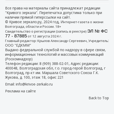
Все права на материалы сайта принадлежат редакции
"Кривого зеркала". Перепечатка допустима только при
наличии прямой гиперссылки на сайт.
© Кривое зеркало.ру, 2024 год, И
нтернет-газета о жизни
Волгограда, области и России. 18+
ЭЛ № ФС
Свидетельство о регистрации (запись в реестре)
77 - 87885
от 12 августа 2024 г.
:
Главный редактор: Крылов Александр Сергеевич, Учредитель
ООО "ЕДКММ"
Выдано федеральной службой по надзору в сфере связи,
информационных технологий и массовых коммуникаций
(Роскомнадзор)
Телефон редакции:
8 (909) 388-02-01
, Адрес редакции:
400048, Волгоградская обл, г.о. город-герой Волгоград, г
Волгоград, пр-кт им. Маршала Советского Союза Г.К.
Жукова, д. 100, этаж 18, офис 221
Email:
info@krivoe-zerkalo.ru
Реклама на сайте
Back to Top