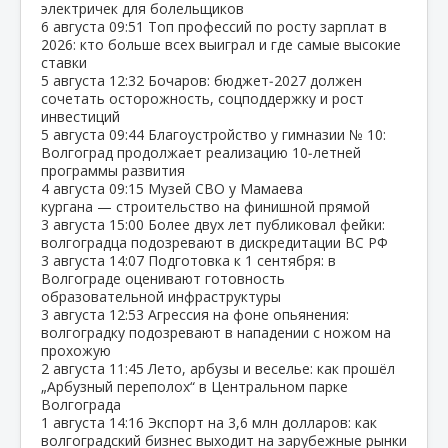
электричек для болельщиков
6 августа
09:51
Топ профессий по росту зарплат в
2026: кто больше всех выиграл и где самые высокие
ставки
5 августа
12:32
Бочаров: бюджет‑2027 должен
сочетать осторожность, соцподдержку и рост
инвестиций
5 августа
09:44
Благоустройство у гимназии № 10:
Волгоград продолжает реализацию 10‑летней
программы развития
4 августа
09:15
Музей СВО у Мамаева
кургана — строительство на финишной прямой
3 августа
15:00
Более двух лет публиковал фейки:
волгоградца подозревают в дискредитации ВС РФ
3 августа
14:07
Подготовка к 1 сентября: в
Волгограде оценивают готовность
образовательной инфраструктуры
3 августа
12:53
Агрессия на фоне опьянения:
волгоградку подозревают в нападении с ножом на
прохожую
2 августа
11:45
Лето, арбузы и веселье: как прошёл
„Арбузный переполох“ в Центральном парке
Волгограда
1 августа
14:16
Экспорт на 3,6 млн долларов: как
волгоградский бизнес выходит на зарубежные рынки