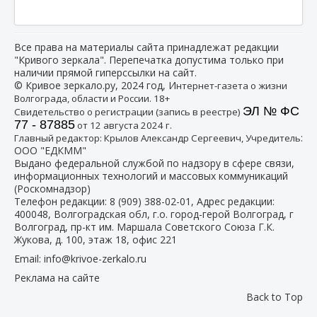
Все права на материалы сайта принадлежат редакции
"Кривого зеркала". Перепечатка допустима только при
наличии прямой гиперссылки на сайт.
© Кривое зеркало.ру, 2024 год, И
нтернет-газета о жизни
Волгограда, области и России. 18+
ЭЛ № ФС
Свидетельство о регистрации (запись в реестре)
77 - 87885
от 12 августа 2024 г.
:
Главный редактор: Крылов Александр Сергеевич, Учредитель
ООО "ЕДКММ"
Выдано федеральной службой по надзору в сфере связи,
информационных технологий и массовых коммуникаций
(Роскомнадзор)
Телефон редакции:
8 (909) 388-02-01
, Адрес редакции:
400048, Волгоградская обл, г.о. город-герой Волгоград, г
Волгоград, пр-кт им. Маршала Советского Союза Г.К.
Жукова, д. 100, этаж 18, офис 221
Email:
info@krivoe-zerkalo.ru
Реклама на сайте
Back to Top