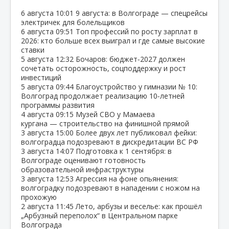
6 августа
10:01
9 августа: в Волгограде — спецрейсы
электричек для болельщиков
6 августа
09:51
Топ профессий по росту зарплат в
2026: кто больше всех выиграл и где самые высокие
ставки
5 августа
12:32
Бочаров: бюджет‑2027 должен
сочетать осторожность, соцподдержку и рост
инвестиций
5 августа
09:44
Благоустройство у гимназии № 10:
Волгоград продолжает реализацию 10‑летней
программы развития
4 августа
09:15
Музей СВО у Мамаева
кургана — строительство на финишной прямой
3 августа
15:00
Более двух лет публиковал фейки:
волгоградца подозревают в дискредитации ВС РФ
3 августа
14:07
Подготовка к 1 сентября: в
Волгограде оценивают готовность
образовательной инфраструктуры
3 августа
12:53
Агрессия на фоне опьянения:
волгоградку подозревают в нападении с ножом на
прохожую
2 августа
11:45
Лето, арбузы и веселье: как прошёл
„Арбузный переполох“ в Центральном парке
Волгограда