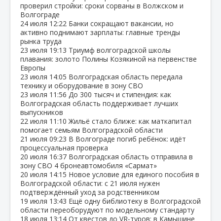
проверил стройки: сроки сорваны в Волжском и
Волгограде
24 июля
12:22
Банки сокращают вакансии, но
активно поднимают зарплаты: главные тренды
рынка труда
23 июля
19:13
Триумф волгоградской школы
плавания: золото Полины Козякиной на первенстве
Европы
23 июля
14:05
Волгоградская область передала
технику и оборудование в зону СВО
23 июля
11:56
До 300 тысяч и стипендия: как
Волгоградская область поддерживает лучших
выпускников
22 июля
11:10
Жильё стало ближе: как маткапитал
помогает семьям Волгоградской области
21 июля
09:23
В Волгограде погиб ребёнок: идёт
процессуальная проверка
20 июля
16:37
Волгоградская область отправила в
зону СВО 4 бронеавтомобиля «Сармат»
20 июля
14:15
Новое условие для единого пособия в
Волгоградской области: с 21 июля нужен
подтверждённый уход за родственником
19 июля
13:43
Ещё одну библиотеку в Волгоградской
области переоборудуют по модельному стандарту
18 июля
13:14
От квестов до VR‑туров: в Камышине