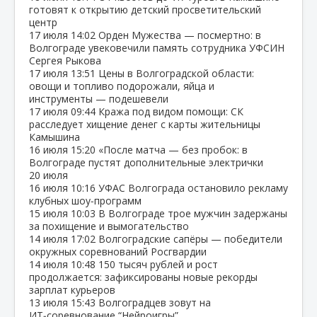
готовят к открытию детский просветительский
центр
17 июля
14:02
Орден Мужества — посмертно: в
Волгограде увековечили память сотрудника УФСИН
Сергея Рыкова
17 июля
13:51
Цены в Волгоградской области:
овощи и топливо подорожали, яйца и
инструменты — подешевели
17 июля
09:44
Кража под видом помощи: СК
расследует хищение денег с карты жительницы
Камышина
16 июля
15:20
«После матча — без пробок: в
Волгограде пустят дополнительные электрички
20 июля
16 июля
10:16
УФАС Волгограда остановило рекламу
клубных шоу‑программ
15 июля
10:03
В Волгограде трое мужчин задержаны
за похищение и вымогательство
14 июля
17:02
Волгоградские сапёры — победители
окружных соревнований Росгвардии
14 июля
10:48
150 тысяч рублей и рост
продолжается: зафиксированы новые рекорды
зарплат курьеров
13 июля
15:43
Волгоградцев зовут на
ИТ‑соревнование “Нейроигры”