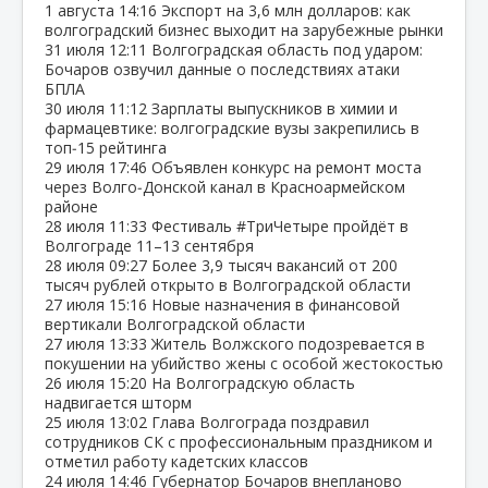
1 августа
14:16
Экспорт на 3,6 млн долларов: как
волгоградский бизнес выходит на зарубежные рынки
31 июля
12:11
Волгоградская область под ударом:
Бочаров озвучил данные о последствиях атаки
БПЛА
30 июля
11:12
Зарплаты выпускников в химии и
фармацевтике: волгоградские вузы закрепились в
топ‑15 рейтинга
29 июля
17:46
Объявлен конкурс на ремонт моста
через Волго‑Донской канал в Красноармейском
районе
28 июля
11:33
Фестиваль #ТриЧетыре пройдёт в
Волгограде 11–13 сентября
28 июля
09:27
Более 3,9 тысяч вакансий от 200
тысяч рублей открыто в Волгоградской области
27 июля
15:16
Новые назначения в финансовой
вертикали Волгоградской области
27 июля
13:33
Житель Волжского подозревается в
покушении на убийство жены с особой жестокостью
26 июля
15:20
На Волгоградскую область
надвигается шторм
25 июля
13:02
Глава Волгограда поздравил
сотрудников СК с профессиональным праздником и
отметил работу кадетских классов
24 июля
14:46
Губернатор Бочаров внепланово