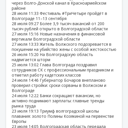
через Волго‑Донской канал в Красноармейском
районе
28 июля
11:33
Фестиваль #ТриЧетыре пройдёт в
Волгограде 11–13 сентября
28 июля
09:27
Более 3,9 тысяч вакансий от 200
тысяч рублей открыто в Волгоградской области
27 июля
15:16
Новые назначения в финансовой
вертикали Волгоградской области
27 июля
13:33
Житель Волжского подозревается в
покушении на убийство жены с особой жестокостью
26 июля
15:20
На Волгоградскую область
надвигается шторм
25 июля
13:02
Глава Волгограда поздравил
сотрудников СК с профессиональным праздником и
отметил работу кадетских классов
24 июля
14:46
Губернатор Бочаров внепланово
проверил стройки: сроки сорваны в Волжском и
Волгограде
24 июля
12:22
Банки сокращают вакансии, но
активно поднимают зарплаты: главные тренды
рынка труда
23 июля
19:13
Триумф волгоградской школы
плавания: золото Полины Козякиной на первенстве
Европы
23 июля
14:05
Волгоградская область передала