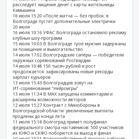
расследует хищение денег с карты жительницы
Камышина
16 июля
15:20
«После матча — без пробок: в
Волгограде пустят дополнительные электрички
20 июля
16 июля
10:16
УФАС Волгограда остановило рекламу
клубных шоу‑программ
15 июля
10:03
В Волгограде трое мужчин задержаны
за похищение и вымогательство
14 июля
17:02
Волгоградские сапёры — победители
окружных соревнований Росгвардии
14 июля
10:48
150 тысяч рублей и рост
продолжается: зафиксированы новые рекорды
зарплат курьеров
13 июля
15:43
Волгоградцев зовут на
ИТ‑соревнование “Нейроигры”
13 июля
11:34
В МАХ запущены комментарии и
расширены возможности авторов
12 июля
15:27
Контракт с Минобороны в
Волгоградской области: увеличенные выплаты
продлены до конца лета
11 июля
15:18
Волгоград примет полуфинал
федерального смотра наставников: 500 участников
из ЮФО и СКФО поборются за выход в финал
10 июля
15:51
Водохозяйственный прогноз: рабочая