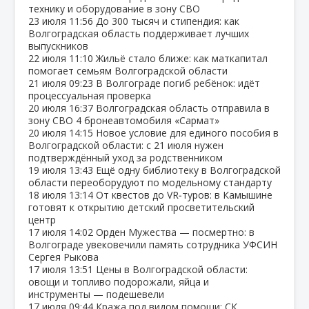
технику и оборудование в зону СВО
23 июля
11:56
До 300 тысяч и стипендия: как
Волгоградская область поддерживает лучших
выпускников
22 июля
11:10
Жильё стало ближе: как маткапитал
помогает семьям Волгоградской области
21 июля
09:23
В Волгограде погиб ребёнок: идёт
процессуальная проверка
20 июля
16:37
Волгоградская область отправила в
зону СВО 4 бронеавтомобиля «Сармат»
20 июля
14:15
Новое условие для единого пособия в
Волгоградской области: с 21 июля нужен
подтверждённый уход за родственником
19 июля
13:43
Ещё одну библиотеку в Волгоградской
области переоборудуют по модельному стандарту
18 июля
13:14
От квестов до VR‑туров: в Камышине
готовят к открытию детский просветительский
центр
17 июля
14:02
Орден Мужества — посмертно: в
Волгограде увековечили память сотрудника УФСИН
Сергея Рыкова
17 июля
13:51
Цены в Волгоградской области:
овощи и топливо подорожали, яйца и
инструменты — подешевели
17 июля
09:44
Кража под видом помощи: СК