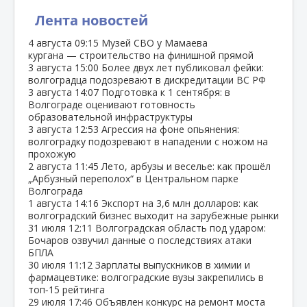
Лента новостей
4 августа
09:15
Музей СВО у Мамаева
кургана — строительство на финишной прямой
3 августа
15:00
Более двух лет публиковал фейки:
волгоградца подозревают в дискредитации ВС РФ
3 августа
14:07
Подготовка к 1 сентября: в
Волгограде оценивают готовность
образовательной инфраструктуры
3 августа
12:53
Агрессия на фоне опьянения:
волгоградку подозревают в нападении с ножом на
прохожую
2 августа
11:45
Лето, арбузы и веселье: как прошёл
„Арбузный переполох“ в Центральном парке
Волгограда
1 августа
14:16
Экспорт на 3,6 млн долларов: как
волгоградский бизнес выходит на зарубежные рынки
31 июля
12:11
Волгоградская область под ударом:
Бочаров озвучил данные о последствиях атаки
БПЛА
30 июля
11:12
Зарплаты выпускников в химии и
фармацевтике: волгоградские вузы закрепились в
топ‑15 рейтинга
29 июля
17:46
Объявлен конкурс на ремонт моста