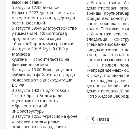
высокие ставки
избежали травм. Дн
5 августа
12:32
Бочаров:
демонтировали огро
бюджет‑2027 должен сочетать
аренды. Крупногаба
осторожность, соцподдержку и
Общий вес конструк
рост инвестиций
часть сорвалась вн
5 августа
09:44
Благоустройство
травм. Прохожие отд
у гимназии № 10: Волгоград
- Демонтаж рекламн
продолжает реализацию
владельца конс
10‑летней программы развития
специализированн
4 августа
09:15
Музей СВО у
предназначенного д
Мамаева
тонн, - рассказали 
кургана — строительство на
состоит из множеств
финишной прямой
К ЧП привел поры
3 августа
15:00
Более двух лет
«непредвиденных» об
публиковал фейки: волгоградца
К слову, половина р
подозревают в дискредитации
– их владельцы ни 
ВС РФ
договоры. Мэрия об
3 августа
14:07
Подготовка к
демонтировано 20 ре
1 сентября: в Волгограде
Фото Андрея Заброди
оценивают готовность
образовательной
инфраструктуры
3 августа
12:53
Агрессия на фоне
Назад
опьянения: волгоградку
подозревают в нападении с