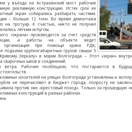
ем у въезда на Астраханский мост рабочие
мную рекламную конструкцию. Истек срок ее
ритный экран собирались разбирать частями.
ции – больше 12 тонн. Во время демонтажа
из на тротуар. К счастью, никто не получил
елались легким испугом.
ого «экрана» производится за счет средств
трукции, а работы на объекте ведет
ая организация при помощи крана РДК,
ля подъема крупногабаритных грузов свыше 5
«Кривому Зеркалу» в мэрии Волгограда. – Этот «экран» внут
а сварочных швов и соединений.
 ветра. Рабочие пообещали, что постараются в будущ
стоятельств.
екламных носителей на улицах Волгограда установлены и экспл
рубля не перечисляют в бюджет города, попросту не заклю
ъявила против них «крестовый поход». Только за прошедшую н
кламных конструкций в разных районах.
на.