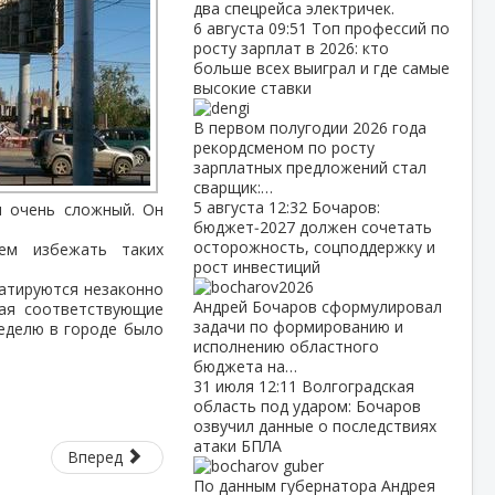
два спецрейса электричек.
6 августа
09:51
Топ профессий по
росту зарплат в 2026: кто
больше всех выиграл и где самые
высокие ставки
В первом полугодии 2026 года
рекордсменом по росту
зарплатных предложений стал
сварщик:…
5 августа
12:32
Бочаров:
ри очень сложный. Он
бюджет‑2027 должен сочетать
осторожность, соцподдержку и
ем избежать таких
рост инвестиций
уатируются незаконно
Андрей Бочаров сформулировал
чая соответствующие
задачи по формированию и
еделю в городе было
исполнению областного
бюджета на…
31 июля
12:11
Волгоградская
область под ударом: Бочаров
озвучил данные о последствиях
атаки БПЛА
Вперед
По данным губернатора Андрея