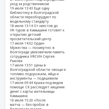
уход за родственником
19 июля
13:43
Ещё одну
библиотеку в Волгоградской
области переоборудуют по
модельному стандарту
18 июля
13:14
От квестов до
VR‑туров: в Камышине готовят к
открытию детский
просветительский центр
17 июля
14:02
Орден
Мужества — посмертно: в
Волгограде увековечили память
сотрудника УФСИН Сергея
Рыкова
17 июля
13:51
Цены в
Волгоградской области: овощи и
топливо подорожали, яйца и
инструменты — подешевели
17 июля
09:44
Кража под видом
помощи: СК расследует хищение
денег с карты жительницы
Камышина
16 июля
15:20
«После
матча — без пробок: в
Волгограде пустят