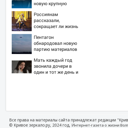
новую крупную
войну в Европе
Россиянам
неизбежной
рассказали,
сокращает ли жизнь
ночная работа
Пентагон
обнародовал новую
партию материалов
об НЛО - Новости на
Мать каждый год
Вести.ru
звонила дочери в
один и тот же день и
молчала — причина
раскрылась
слишком поздно:
история одной
семьи
Все права на материалы сайта принадлежат редакции "Крив
© Кривое зеркало.ру, 2024 год, И
нтернет-газета о жизни Волг