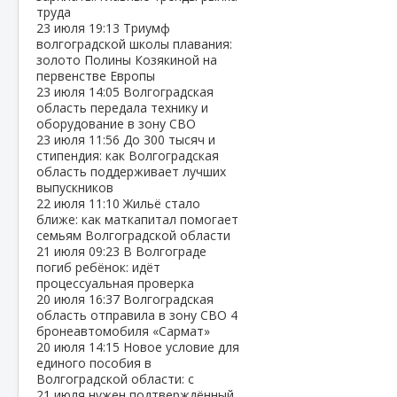
труда
23 июля
19:13
Триумф
волгоградской школы плавания:
золото Полины Козякиной на
первенстве Европы
23 июля
14:05
Волгоградская
область передала технику и
оборудование в зону СВО
23 июля
11:56
До 300 тысяч и
стипендия: как Волгоградская
область поддерживает лучших
выпускников
22 июля
11:10
Жильё стало
ближе: как маткапитал помогает
семьям Волгоградской области
21 июля
09:23
В Волгограде
погиб ребёнок: идёт
процессуальная проверка
20 июля
16:37
Волгоградская
область отправила в зону СВО 4
бронеавтомобиля «Сармат»
20 июля
14:15
Новое условие для
единого пособия в
Волгоградской области: с
21 июля нужен подтверждённый