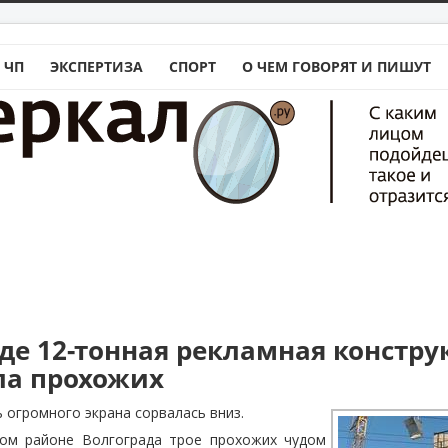
 ЧП
ЭКСПЕРТИЗА
СПОРТ
О ЧЕМ ГОВОРЯТ И ПИШУТ
аде 12-тонная рекламная констру
ла прохожих
 огромного экрана сорвалась вниз.
ом районе Волгограда трое прохожих чудом