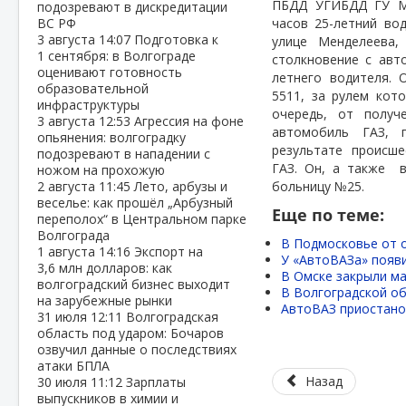
ПБДД УГИБДД ГУ МВ
подозревают в дискредитации
ВС РФ
часов 25-летний во
3 августа
14:07
Подготовка к
улице Менделеева,
1 сентября: в Волгограде
столкновение с авт
оценивают готовность
летнего водителя. 
образовательной
5511, за рулем кот
инфраструктуры
очередь, от получ
3 августа
12:53
Агрессия на фоне
автомобиль ГАЗ, п
опьянения: волгоградку
результате происш
подозревают в нападении с
ГАЗ. Он, а также
ножом на прохожую
2 августа
11:45
Лето, арбузы и
больницу №25.
веселье: как прошёл „Арбузный
Еще по теме:
переполох“ в Центральном парке
Волгограда
В Подмосковье от о
1 августа
14:16
Экспорт на
У «АвтоВАЗа» появи
3,6 млн долларов: как
В Омске закрыли ма
волгоградский бизнес выходит
В Волгоградской об
на зарубежные рынки
АвтоВАЗ приостанов
31 июля
12:11
Волгоградская
область под ударом: Бочаров
озвучил данные о последствиях
атаки БПЛА
Назад
30 июля
11:12
Зарплаты
выпускников в химии и