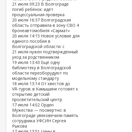
21 июля
09:23
В Волгограде
погиб ребёнок: идёт
процессуальная проверка
20 июля
16:37
Волгоградская
область отправила в зону СВО 4
бронеавтомобиля «Сармат»
20 июля
14:15
Новое условие для
единого пособия в
Волгоградской области: с
21 июля нужен подтверждённый
уход за родственником
19 июля
13:43
Ещё одну
библиотеку в Волгоградской
области переоборудуют по
модельному стандарту
18 июля
13:14
От квестов до
VR‑туров: в Камышине готовят к
открытию детский
просветительский центр
17 июля
14:02
Орден
Мужества — посмертно: в
Волгограде увековечили память
сотрудника УФСИН Сергея
Рыкова
17 июля
13:51
Цены в