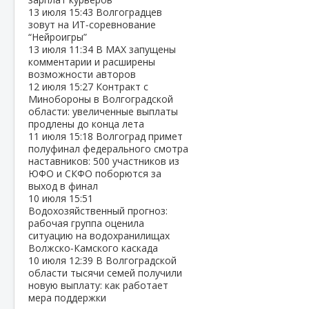
13 июля
15:43
Волгоградцев
зовут на ИТ‑соревнование
“Нейроигры”
13 июля
11:34
В МАХ запущены
комментарии и расширены
возможности авторов
12 июля
15:27
Контракт с
Минобороны в Волгоградской
области: увеличенные выплаты
продлены до конца лета
11 июля
15:18
Волгоград примет
полуфинал федерального смотра
наставников: 500 участников из
ЮФО и СКФО поборются за
выход в финал
10 июля
15:51
Водохозяйственный прогноз:
рабочая группа оценила
ситуацию на водохранилищах
Волжско‑Камского каскада
10 июля
12:39
В Волгоградской
области тысячи семей получили
новую выплату: как работает
мера поддержки