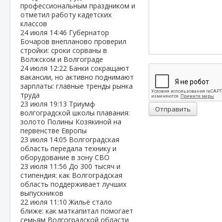
профессиональным праздником и
отметил работу кадетских
классов
24 июля
14:46
Губернатор
Бочаров внепланово проверил
стройки: сроки сорваны в
Волжском и Волгограде
24 июля
12:22
Банки сокращают
вакансии, но активно поднимают
зарплаты: главные тренды рынка
труда
23 июля
19:13
Триумф
Отправить
волгоградской школы плавания:
золото Полины Козякиной на
первенстве Европы
23 июля
14:05
Волгоградская
область передала технику и
оборудование в зону СВО
23 июля
11:56
До 300 тысяч и
стипендия: как Волгоградская
область поддерживает лучших
выпускников
22 июля
11:10
Жильё стало
ближе: как маткапитал помогает
семьям Волгоградской области