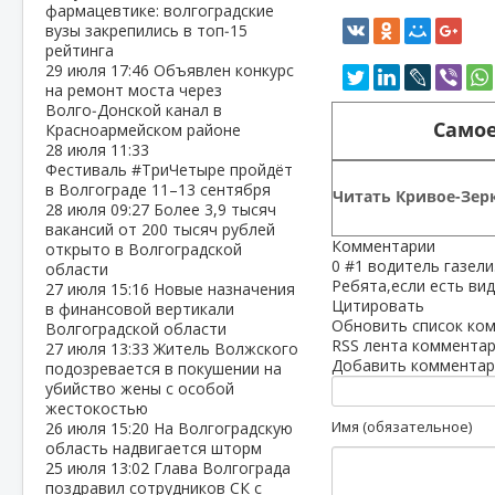
фармацевтике: волгоградские
вузы закрепились в топ‑15
рейтинга
29 июля
17:46
Объявлен конкурс
на ремонт моста через
Волго‑Донской канал в
Самое
Красноармейском районе
28 июля
11:33
Фестиваль #ТриЧетыре пройдёт
в Волгограде 11–13 сентября
Читать Кривое-Зерк
28 июля
09:27
Более 3,9 тысяч
вакансий от 200 тысяч рублей
Комментарии
открыто в Волгоградской
0
#1
водитель газели
области
Ребята,если есть вид
27 июля
15:16
Новые назначения
Цитировать
в финансовой вертикали
Обновить список ко
Волгоградской области
RSS лента комментар
27 июля
13:33
Житель Волжского
Добавить комментар
подозревается в покушении на
убийство жены с особой
жестокостью
Имя (обязательное)
26 июля
15:20
На Волгоградскую
область надвигается шторм
25 июля
13:02
Глава Волгограда
поздравил сотрудников СК с