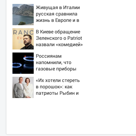
Живущая в Италии
русская сравнила
жизнь в Европе и в
Крыму
В Киеве обращение
Зеленского о Patriot
назвали «комедией»
Россиянам
напомнили, что
газовые приборы
нельзя
«Их хотели стереть
ремонтировать
в порошок»: как
самостоятельно
патриоты Рыбин и
Сенчукова бросили
вызов «гнилому
шоу-бизу»