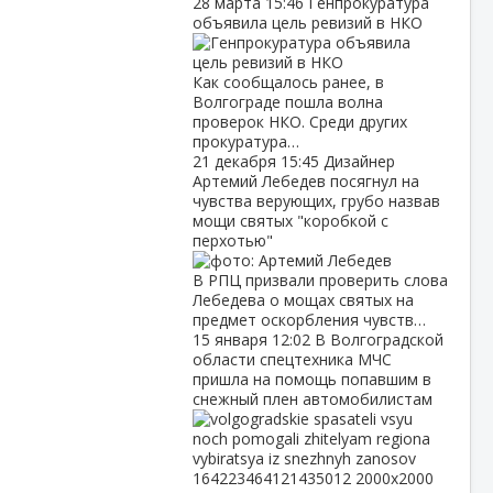
28 марта
15:46
Генпрокуратура
объявила цель ревизий в НКО
Как сообщалось ранее, в
Волгограде пошла волна
проверок НКО. Среди других
прокуратура…
21 декабря
15:45
Дизайнер
Артемий Лебедев посягнул на
чувства верующих, грубо назвав
мощи святых "коробкой с
перхотью"
В РПЦ призвали проверить слова
Лебедева о мощах святых на
предмет оскорбления чувств…
15 января
12:02
В Волгоградской
области спецтехника МЧС
пришла на помощь попавшим в
снежный плен автомобилистам