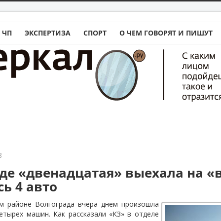
 ЧП
ЭКСПЕРТИЗА
СПОРТ
О ЧЕМ ГОВОРЯТ И ПИШУТ
8
аде «двенадцатая» выехала на «в
ь 4 авто
м районе Волгограда вчера днем произошла
етырех машин. Как рассказали «КЗ» в отделе