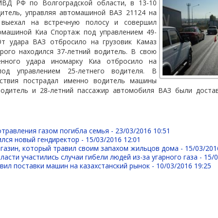
Д РФ по Волгоградской области, в 13-10
дитель, управляя автомашиной ВАЗ 21124 на
 выехал на встречную полосу и совершил
омашиной Киа Спортаж под управлением 49-
От удара ВАЗ отбросило на грузовик Камаз
орого находился 37-летний водитель. В свою
енного удара иномарку Киа отбросило на
од управлением 25-летнего водителя. В
ествия пострадал именно водитель машины
водитель и 28-летний пассажир автомобиля ВАЗ были доста
травления газом погибла семья -
23/03/2016 10:51
лся новый гендиректор -
15/03/2016 12:01
газин, который травил своим запахом жильцов дома -
15/03/201
ласти участились случаи гибели людей из-за угарного газа -
15/0
ил поставки машин на казахстанский рынок -
10/03/2016 19:25