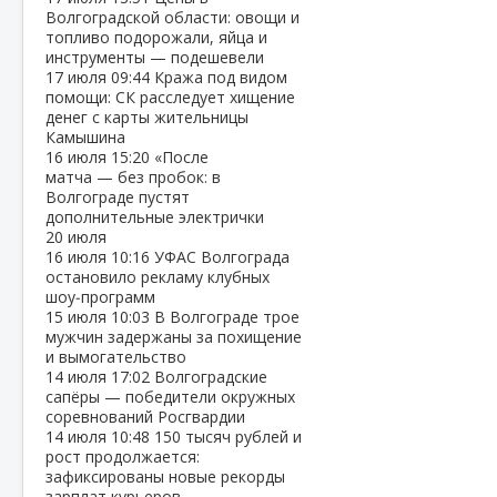
Волгоградской области: овощи и
топливо подорожали, яйца и
инструменты — подешевели
17 июля
09:44
Кража под видом
помощи: СК расследует хищение
денег с карты жительницы
Камышина
16 июля
15:20
«После
матча — без пробок: в
Волгограде пустят
дополнительные электрички
20 июля
16 июля
10:16
УФАС Волгограда
остановило рекламу клубных
шоу‑программ
15 июля
10:03
В Волгограде трое
мужчин задержаны за похищение
и вымогательство
14 июля
17:02
Волгоградские
сапёры — победители окружных
соревнований Росгвардии
14 июля
10:48
150 тысяч рублей и
рост продолжается:
зафиксированы новые рекорды
зарплат курьеров