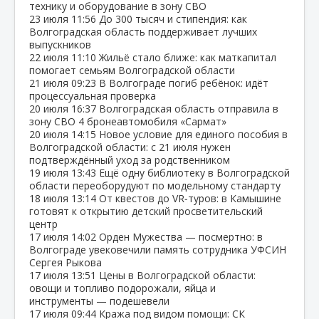
технику и оборудование в зону СВО
23 июля
11:56
До 300 тысяч и стипендия: как
Волгоградская область поддерживает лучших
выпускников
22 июля
11:10
Жильё стало ближе: как маткапитал
помогает семьям Волгоградской области
21 июля
09:23
В Волгограде погиб ребёнок: идёт
процессуальная проверка
20 июля
16:37
Волгоградская область отправила в
зону СВО 4 бронеавтомобиля «Сармат»
20 июля
14:15
Новое условие для единого пособия в
Волгоградской области: с 21 июля нужен
подтверждённый уход за родственником
19 июля
13:43
Ещё одну библиотеку в Волгоградской
области переоборудуют по модельному стандарту
18 июля
13:14
От квестов до VR‑туров: в Камышине
готовят к открытию детский просветительский
центр
17 июля
14:02
Орден Мужества — посмертно: в
Волгограде увековечили память сотрудника УФСИН
Сергея Рыкова
17 июля
13:51
Цены в Волгоградской области:
овощи и топливо подорожали, яйца и
инструменты — подешевели
17 июля
09:44
Кража под видом помощи: СК