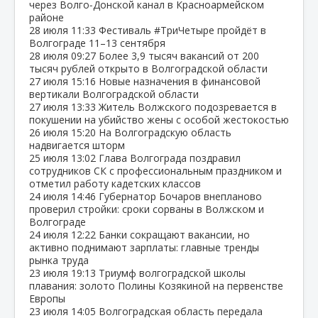
через Волго‑Донской канал в Красноармейском
районе
28 июля
11:33
Фестиваль #ТриЧетыре пройдёт в
Волгограде 11–13 сентября
28 июля
09:27
Более 3,9 тысяч вакансий от 200
тысяч рублей открыто в Волгоградской области
27 июля
15:16
Новые назначения в финансовой
вертикали Волгоградской области
27 июля
13:33
Житель Волжского подозревается в
покушении на убийство жены с особой жестокостью
26 июля
15:20
На Волгоградскую область
надвигается шторм
25 июля
13:02
Глава Волгограда поздравил
сотрудников СК с профессиональным праздником и
отметил работу кадетских классов
24 июля
14:46
Губернатор Бочаров внепланово
проверил стройки: сроки сорваны в Волжском и
Волгограде
24 июля
12:22
Банки сокращают вакансии, но
активно поднимают зарплаты: главные тренды
рынка труда
23 июля
19:13
Триумф волгоградской школы
плавания: золото Полины Козякиной на первенстве
Европы
23 июля
14:05
Волгоградская область передала