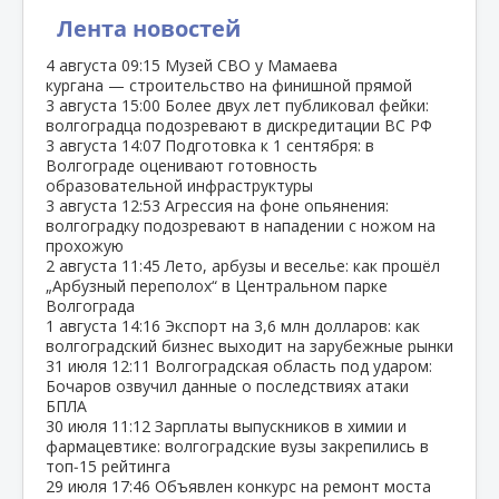
Лента новостей
4 августа
09:15
Музей СВО у Мамаева
кургана — строительство на финишной прямой
3 августа
15:00
Более двух лет публиковал фейки:
волгоградца подозревают в дискредитации ВС РФ
3 августа
14:07
Подготовка к 1 сентября: в
Волгограде оценивают готовность
образовательной инфраструктуры
3 августа
12:53
Агрессия на фоне опьянения:
волгоградку подозревают в нападении с ножом на
прохожую
2 августа
11:45
Лето, арбузы и веселье: как прошёл
„Арбузный переполох“ в Центральном парке
Волгограда
1 августа
14:16
Экспорт на 3,6 млн долларов: как
волгоградский бизнес выходит на зарубежные рынки
31 июля
12:11
Волгоградская область под ударом:
Бочаров озвучил данные о последствиях атаки
БПЛА
30 июля
11:12
Зарплаты выпускников в химии и
фармацевтике: волгоградские вузы закрепились в
топ‑15 рейтинга
29 июля
17:46
Объявлен конкурс на ремонт моста