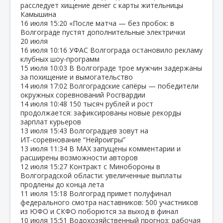
расследует хищение денег с карты жительницы
Камышина
16 июля
15:20
«После матча — без пробок: в
Волгограде пустят дополнительные электрички
20 июля
16 июля
10:16
УФАС Волгограда остановило рекламу
клубных шоу‑программ
15 июля
10:03
В Волгограде трое мужчин задержаны
за похищение и вымогательство
14 июля
17:02
Волгоградские сапёры — победители
окружных соревнований Росгвардии
14 июля
10:48
150 тысяч рублей и рост
продолжается: зафиксированы новые рекорды
зарплат курьеров
13 июля
15:43
Волгоградцев зовут на
ИТ‑соревнование “Нейроигры”
13 июля
11:34
В МАХ запущены комментарии и
расширены возможности авторов
12 июля
15:27
Контракт с Минобороны в
Волгоградской области: увеличенные выплаты
продлены до конца лета
11 июля
15:18
Волгоград примет полуфинал
федерального смотра наставников: 500 участников
из ЮФО и СКФО поборются за выход в финал
10 июля
15:51
Водохозяйственный прогноз: рабочая