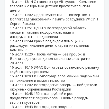
18 июля
13:14
От квестов до VR‑туров: в Камышине
готовят к открытию детский просветительский
центр
17 июля
14:02
Орден Мужества — посмертно: в
Волгограде увековечили память сотрудника УФСИН
Сергея Рыкова
17 июля
13:51
Цены в Волгоградской области:
овощи и топливо подорожали, яйца и
инструменты — подешевели
17 июля
09:44
Кража под видом помощи: СК
расследует хищение денег с карты жительницы
Камышина
16 июля
15:20
«После матча — без пробок: в
Волгограде пустят дополнительные электрички
20 июля
16 июля
10:16
УФАС Волгограда остановило рекламу
клубных шоу‑программ
15 июля
10:03
В Волгограде трое мужчин задержаны
за похищение и вымогательство
14 июля
17:02
Волгоградские сапёры — победители
окружных соревнований Росгвардии
14 июля
10:48
150 тысяч рублей и рост
продолжается: зафиксированы новые рекорды
зарплат курьеров
13 июля
15:43
Волгоградцев зовут на