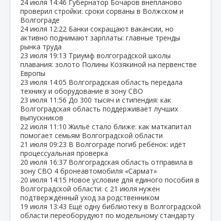
24 июля
14:46
Губернатор Бочаров внепланово
проверил стройки: сроки сорваны в Волжском и
Волгограде
24 июля
12:22
Банки сокращают вакансии, но
активно поднимают зарплаты: главные тренды
рынка труда
23 июля
19:13
Триумф волгоградской школы
плавания: золото Полины Козякиной на первенстве
Европы
23 июля
14:05
Волгоградская область передала
технику и оборудование в зону СВО
23 июля
11:56
До 300 тысяч и стипендия: как
Волгоградская область поддерживает лучших
выпускников
22 июля
11:10
Жильё стало ближе: как маткапитал
помогает семьям Волгоградской области
21 июля
09:23
В Волгограде погиб ребёнок: идёт
процессуальная проверка
20 июля
16:37
Волгоградская область отправила в
зону СВО 4 бронеавтомобиля «Сармат»
20 июля
14:15
Новое условие для единого пособия в
Волгоградской области: с 21 июля нужен
подтверждённый уход за родственником
19 июля
13:43
Ещё одну библиотеку в Волгоградской
области переоборудуют по модельному стандарту