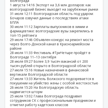
Волгограда
1 августа
14:16
Экспорт на 3,6 млн долларов: как
волгоградский бизнес выходит на зарубежные рынки
31 июля
12:11
Волгоградская область под ударом:
Бочаров озвучил данные о последствиях атаки
БПЛА
30 июля
11:12
Зарплаты выпускников в химии и
фармацевтике: волгоградские вузы закрепились в
топ‑15 рейтинга
29 июля
17:46
Объявлен конкурс на ремонт моста
через Волго‑Донской канал в Красноармейском
районе
28 июля
11:33
Фестиваль #ТриЧетыре пройдёт в
Волгограде 11–13 сентября
28 июля
09:27
Более 3,9 тысяч вакансий от 200
тысяч рублей открыто в Волгоградской области
27 июля
15:16
Новые назначения в финансовой
вертикали Волгоградской области
27 июля
13:33
Житель Волжского подозревается в
покушении на убийство жены с особой жестокостью
26 июля
15:20
На Волгоградскую область
надвигается шторм
25 июля
13:02
Глава Волгограда поздравил
сотрудников СК с профессиональным праздником и
отметил работу кадетских классов