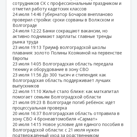
сотрудников СК с профессиональным праздником и
отметил работу кадетских классов
24 июля
14:46
Губернатор Бочаров внепланово
проверил стройки: сроки сорваны в Волжском и
Волгограде
24 июля
12:22
Банки сокращают вакансии, но
активно поднимают зарплаты: главные тренды
рынка труда
23 июля
19:13
Триумф волгоградской школы
плавания: золото Полины Козякиной на первенстве
Европы
23 июля
14:05
Волгоградская область передала
технику и оборудование в зону СВО
23 июля
11:56
До 300 тысяч и стипендия: как
Волгоградская область поддерживает лучших
выпускников
22 июля
11:10
Жильё стало ближе: как маткапитал
помогает семьям Волгоградской области
21 июля
09:23
В Волгограде погиб ребёнок: идёт
процессуальная проверка
20 июля
16:37
Волгоградская область отправила в
зону СВО 4 бронеавтомобиля «Сармат»
20 июля
14:15
Новое условие для единого пособия в
Волгоградской области: с 21 июля нужен
подтверждённый уход за родственником