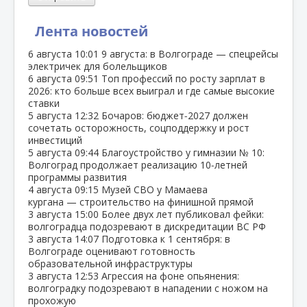
Лента новостей
6 августа
10:01
9 августа: в Волгограде — спецрейсы
электричек для болельщиков
6 августа
09:51
Топ профессий по росту зарплат в
2026: кто больше всех выиграл и где самые высокие
ставки
5 августа
12:32
Бочаров: бюджет‑2027 должен
сочетать осторожность, соцподдержку и рост
инвестиций
5 августа
09:44
Благоустройство у гимназии № 10:
Волгоград продолжает реализацию 10‑летней
программы развития
4 августа
09:15
Музей СВО у Мамаева
кургана — строительство на финишной прямой
3 августа
15:00
Более двух лет публиковал фейки:
волгоградца подозревают в дискредитации ВС РФ
3 августа
14:07
Подготовка к 1 сентября: в
Волгограде оценивают готовность
образовательной инфраструктуры
3 августа
12:53
Агрессия на фоне опьянения:
волгоградку подозревают в нападении с ножом на
прохожую