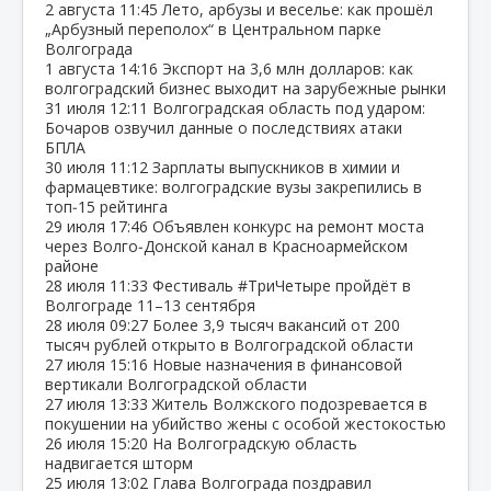
2 августа
11:45
Лето, арбузы и веселье: как прошёл
„Арбузный переполох“ в Центральном парке
Волгограда
1 августа
14:16
Экспорт на 3,6 млн долларов: как
волгоградский бизнес выходит на зарубежные рынки
31 июля
12:11
Волгоградская область под ударом:
Бочаров озвучил данные о последствиях атаки
БПЛА
30 июля
11:12
Зарплаты выпускников в химии и
фармацевтике: волгоградские вузы закрепились в
топ‑15 рейтинга
29 июля
17:46
Объявлен конкурс на ремонт моста
через Волго‑Донской канал в Красноармейском
районе
28 июля
11:33
Фестиваль #ТриЧетыре пройдёт в
Волгограде 11–13 сентября
28 июля
09:27
Более 3,9 тысяч вакансий от 200
тысяч рублей открыто в Волгоградской области
27 июля
15:16
Новые назначения в финансовой
вертикали Волгоградской области
27 июля
13:33
Житель Волжского подозревается в
покушении на убийство жены с особой жестокостью
26 июля
15:20
На Волгоградскую область
надвигается шторм
25 июля
13:02
Глава Волгограда поздравил