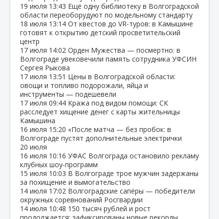
19 июля
13:43
Ещё одну библиотеку в Волгоградской
области переоборудуют по модельному стандарту
18 июля
13:14
От квестов до VR‑туров: в Камышине
готовят к открытию детский просветительский
центр
17 июля
14:02
Орден Мужества — посмертно: в
Волгограде увековечили память сотрудника УФСИН
Сергея Рыкова
17 июля
13:51
Цены в Волгоградской области:
овощи и топливо подорожали, яйца и
инструменты — подешевели
17 июля
09:44
Кража под видом помощи: СК
расследует хищение денег с карты жительницы
Камышина
16 июля
15:20
«После матча — без пробок: в
Волгограде пустят дополнительные электрички
20 июля
16 июля
10:16
УФАС Волгограда остановило рекламу
клубных шоу‑программ
15 июля
10:03
В Волгограде трое мужчин задержаны
за похищение и вымогательство
14 июля
17:02
Волгоградские сапёры — победители
окружных соревнований Росгвардии
14 июля
10:48
150 тысяч рублей и рост
продолжается: зафиксированы новые рекорды