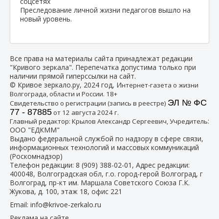
Преследование личной жизни педагогов вышло на
новый уровень.
Все права на материалы сайта принадлежат редакции
"Кривого зеркала". Перепечатка допустима только при
наличии прямой гиперссылки на сайт.
© Кривое зеркало.ру, 2024 год, И
нтернет-газета о жизни
Волгограда, области и России. 18+
ЭЛ № ФС
Свидетельство о регистрации (запись в реестре)
77 - 87885
от 12 августа 2024 г.
:
Главный редактор: Крылов Александр Сергеевич, Учредитель
ООО "ЕДКММ"
Выдано федеральной службой по надзору в сфере связи,
информационных технологий и массовых коммуникаций
(Роскомнадзор)
Телефон редакции:
8 (909) 388-02-01
, Адрес редакции:
400048, Волгоградская обл, г.о. город-герой Волгоград, г
Волгоград, пр-кт им. Маршала Советского Союза Г.К.
Жукова, д. 100, этаж 18, офис 221
Email:
info@krivoe-zerkalo.ru
Реклама на сайте