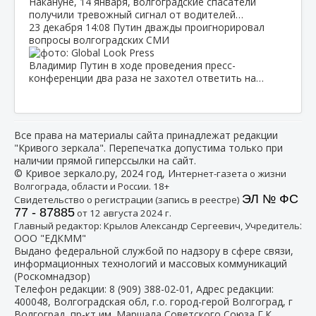
Накануне, 14 января, волгоградские спасатели
получили тревожный сигнал от водителей…
23 декабря
14:08
Путин дважды проигнорировал
вопросы волгоградских СМИ
Владимир Путин в ходе проведения пресс-
конференции два раза не захотел ответить на…
Все права на материалы сайта принадлежат редакции
"Кривого зеркала". Перепечатка допустима только при
наличии прямой гиперссылки на сайт.
© Кривое зеркало.ру, 2024 год, И
нтернет-газета о жизни
Волгограда, области и России. 18+
ЭЛ № ФС
Свидетельство о регистрации (запись в реестре)
77 - 87885
от 12 августа 2024 г.
:
Главный редактор: Крылов Александр Сергеевич, Учредитель
ООО "ЕДКММ"
Выдано федеральной службой по надзору в сфере связи,
информационных технологий и массовых коммуникаций
(Роскомнадзор)
Телефон редакции:
8 (909) 388-02-01
, Адрес редакции:
400048, Волгоградская обл, г.о. город-герой Волгоград, г
Волгоград, пр-кт им. Маршала Советского Союза Г.К.