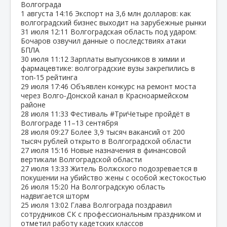
Волгограда
1 августа
14:16
Экспорт на 3,6 млн долларов: как
волгоградский бизнес выходит на зарубежные рынки
31 июля
12:11
Волгоградская область под ударом:
Бочаров озвучил данные о последствиях атаки
БПЛА
30 июля
11:12
Зарплаты выпускников в химии и
фармацевтике: волгоградские вузы закрепились в
топ‑15 рейтинга
29 июля
17:46
Объявлен конкурс на ремонт моста
через Волго‑Донской канал в Красноармейском
районе
28 июля
11:33
Фестиваль #ТриЧетыре пройдёт в
Волгограде 11–13 сентября
28 июля
09:27
Более 3,9 тысяч вакансий от 200
тысяч рублей открыто в Волгоградской области
27 июля
15:16
Новые назначения в финансовой
вертикали Волгоградской области
27 июля
13:33
Житель Волжского подозревается в
покушении на убийство жены с особой жестокостью
26 июля
15:20
На Волгоградскую область
надвигается шторм
25 июля
13:02
Глава Волгограда поздравил
сотрудников СК с профессиональным праздником и
отметил работу кадетских классов