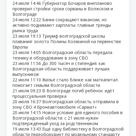
24 июля
14:46
Губернатор Бочаров внепланово
проверил стройки: сроки сорваны в Волжском и
Волгограде
24 июля
12:22
Банки сокращают вакансии, но
активно поднимают зарплаты: главные тренды
рынка труда
23 июля
19:13
Триумф волгоградской школы
плавания: золото Полины Козякиной на первенстве
Европы
23 июля
14:05
Волгоградская область передала
технику и оборудование в зону СВО
23 июля
11:56
До 300 тысяч и стипендия: как
Волгоградская область поддерживает лучших
выпускников
22 июля
11:10
Жильё стало ближе: как маткапитал
помогает семьям Волгоградской области
21 июля
09:23
В Волгограде погиб ребёнок: идёт
процессуальная проверка
20 июля
16:37
Волгоградская область отправила в
зону СВО 4 бронеавтомобиля «Сармат»
20 июля
14:15
Новое условие для единого пособия в
Волгоградской области: с 21 июля нужен
подтверждённый уход за родственником
19 июля
13:43
Ещё одну библиотеку в Волгоградской
области переоборудуют по модельному стандарту