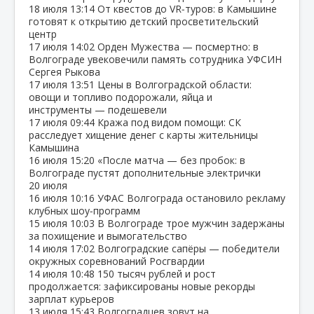
18 июля
13:14
От квестов до VR‑туров: в Камышине
готовят к открытию детский просветительский
центр
17 июля
14:02
Орден Мужества — посмертно: в
Волгограде увековечили память сотрудника УФСИН
Сергея Рыкова
17 июля
13:51
Цены в Волгоградской области:
овощи и топливо подорожали, яйца и
инструменты — подешевели
17 июля
09:44
Кража под видом помощи: СК
расследует хищение денег с карты жительницы
Камышина
16 июля
15:20
«После матча — без пробок: в
Волгограде пустят дополнительные электрички
20 июля
16 июля
10:16
УФАС Волгограда остановило рекламу
клубных шоу‑программ
15 июля
10:03
В Волгограде трое мужчин задержаны
за похищение и вымогательство
14 июля
17:02
Волгоградские сапёры — победители
окружных соревнований Росгвардии
14 июля
10:48
150 тысяч рублей и рост
продолжается: зафиксированы новые рекорды
зарплат курьеров
13 июля
15:43
Волгоградцев зовут на