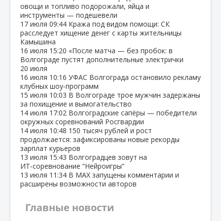
овощи и топливо подорожали, яйца и
инструменты — подешевели
17 июля
09:44
Кража под видом помощи: СК
расследует хищение денег с карты жительницы
Камышина
16 июля
15:20
«После матча — без пробок: в
Волгограде пустят дополнительные электрички
20 июля
16 июля
10:16
УФАС Волгограда остановило рекламу
клубных шоу‑программ
15 июля
10:03
В Волгограде трое мужчин задержаны
за похищение и вымогательство
14 июля
17:02
Волгоградские сапёры — победители
окружных соревнований Росгвардии
14 июля
10:48
150 тысяч рублей и рост
продолжается: зафиксированы новые рекорды
зарплат курьеров
13 июля
15:43
Волгоградцев зовут на
ИТ‑соревнование “Нейроигры”
13 июля
11:34
В МАХ запущены комментарии и
расширены возможности авторов
Главные новости