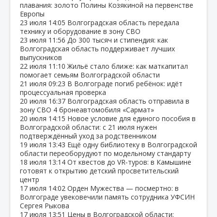
плавания: золото Полины Козякиной на первенстве
Европы
23 июля
14:05
Волгоградская область передала
технику и оборудование в зону СВО
23 июля
11:56
До 300 тысяч и стипендия: как
Волгоградская область поддерживает лучших
выпускников
22 июля
11:10
Жильё стало ближе: как маткапитал
помогает семьям Волгоградской области
21 июля
09:23
В Волгограде погиб ребёнок: идёт
процессуальная проверка
20 июля
16:37
Волгоградская область отправила в
зону СВО 4 бронеавтомобиля «Сармат»
20 июля
14:15
Новое условие для единого пособия в
Волгоградской области: с 21 июля нужен
подтверждённый уход за родственником
19 июля
13:43
Ещё одну библиотеку в Волгоградской
области переоборудуют по модельному стандарту
18 июля
13:14
От квестов до VR‑туров: в Камышине
готовят к открытию детский просветительский
центр
17 июля
14:02
Орден Мужества — посмертно: в
Волгограде увековечили память сотрудника УФСИН
Сергея Рыкова
17 июля
13:51
Цены в Волгоградской области: