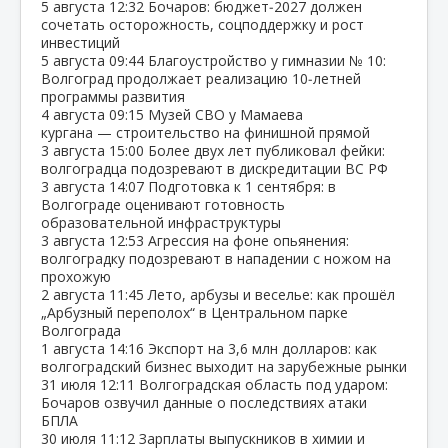
5 августа
12:32
Бочаров: бюджет‑2027 должен
сочетать осторожность, соцподдержку и рост
инвестиций
5 августа
09:44
Благоустройство у гимназии № 10:
Волгоград продолжает реализацию 10‑летней
программы развития
4 августа
09:15
Музей СВО у Мамаева
кургана — строительство на финишной прямой
3 августа
15:00
Более двух лет публиковал фейки:
волгоградца подозревают в дискредитации ВС РФ
3 августа
14:07
Подготовка к 1 сентября: в
Волгограде оценивают готовность
образовательной инфраструктуры
3 августа
12:53
Агрессия на фоне опьянения:
волгоградку подозревают в нападении с ножом на
прохожую
2 августа
11:45
Лето, арбузы и веселье: как прошёл
„Арбузный переполох“ в Центральном парке
Волгограда
1 августа
14:16
Экспорт на 3,6 млн долларов: как
волгоградский бизнес выходит на зарубежные рынки
31 июля
12:11
Волгоградская область под ударом:
Бочаров озвучил данные о последствиях атаки
БПЛА
30 июля
11:12
Зарплаты выпускников в химии и