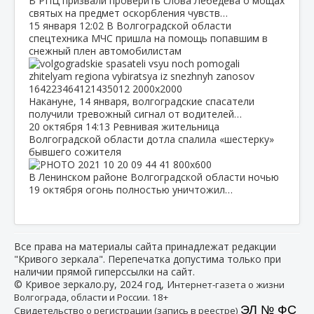
В РПЦ призвали проверить слова Лебедева о мощах
святых на предмет оскорбления чувств…
15 января
12:02
В Волгоградской области
спецтехника МЧС пришла на помощь попавшим в
снежный плен автомобилистам
Накануне, 14 января, волгоградские спасатели
получили тревожный сигнал от водителей…
20 октября
14:13
Ревнивая жительница
Волгоградской области дотла спалила «шестерку»
бывшего сожителя
В Ленинском районе Волгоградской области ночью
19 октября огонь полностью уничтожил…
Все права на материалы сайта принадлежат редакции
"Кривого зеркала". Перепечатка допустима только при
наличии прямой гиперссылки на сайт.
© Кривое зеркало.ру, 2024 год, И
нтернет-газета о жизни
Волгограда, области и России. 18+
ЭЛ № ФС
Свидетельство о регистрации (запись в реестре)