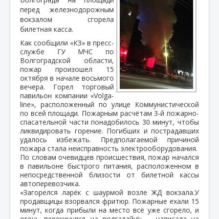
перед железнодорожным
вокзалом сгорела
билетная касса.
Как сообщили «КЗ» в пресс-
службе ГУ МЧС по
Волгоградской области,
пожар произошел 15
октября в начале восьмого
вечера. Горел торговый
павильон компании «Volga-
line», расположенный по улице Коммунистической
по всей площади. Пожарным расчётам 3-й пожарно-
спасательной части понадобилось 30 минут, чтобы
ликвидировать горение. Погибших и пострадавших
удалось избежать. Предполагаемой причиной
пожара стала неисправность электрооборудования.
По словам очевидцев происшествия, пожар начался
в павильоне быстрого питания, расположенном в
непосредственной близости от билетной кассы
автоперевозчика.
«Загорелся ларёк с шаурмой возле ЖД вокзала.У
продавщицы взорвался фритюр. Пожарные ехали 15
минут, когда прибыли на место всё уже сгорело, и
огонь перекинулся на волгалайн!», - написала на