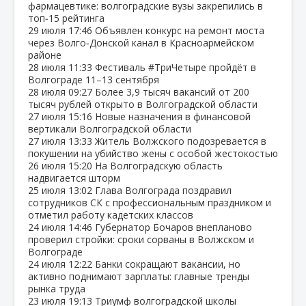
фармацевтике: волгоградские вузы закрепились в
топ‑15 рейтинга
29 июля
17:46
Объявлен конкурс на ремонт моста
через Волго‑Донской канал в Красноармейском
районе
28 июля
11:33
Фестиваль #ТриЧетыре пройдёт в
Волгограде 11–13 сентября
28 июля
09:27
Более 3,9 тысяч вакансий от 200
тысяч рублей открыто в Волгоградской области
27 июля
15:16
Новые назначения в финансовой
вертикали Волгоградской области
27 июля
13:33
Житель Волжского подозревается в
покушении на убийство жены с особой жестокостью
26 июля
15:20
На Волгоградскую область
надвигается шторм
25 июля
13:02
Глава Волгограда поздравил
сотрудников СК с профессиональным праздником и
отметил работу кадетских классов
24 июля
14:46
Губернатор Бочаров внепланово
проверил стройки: сроки сорваны в Волжском и
Волгограде
24 июля
12:22
Банки сокращают вакансии, но
активно поднимают зарплаты: главные тренды
рынка труда
23 июля
19:13
Триумф волгоградской школы