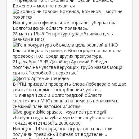
14 февраля
12:21
Сколько ни говори: Боженов,
Боженов – мост не появится
Накануне на официальном портале губернатора
Волгоградской области появилась…
28 марта
15:46
Генпрокуратура объявила цель
ревизий в НКО
Как сообщалось ранее, в Волгограде пошла волна
проверок НКО. Среди других прокуратура…
21 декабря
15:45
Дизайнер Артемий Лебедев
посягнул на чувства верующих, грубо назвав мощи
святых "коробкой с перхотью"
В РПЦ призвали проверить слова Лебедева о мощах
святых на предмет оскорбления чувств…
15 января
12:02
В Волгоградской области
спецтехника МЧС пришла на помощь попавшим в
снежный плен автомобилистам
Накануне, 14 января, волгоградские спасатели
получили тревожный сигнал от водителей…