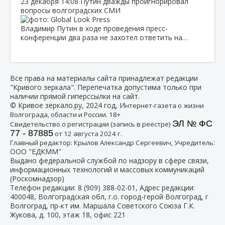
23 декабря
14:08
Путин дважды проигнорировал
вопросы волгоградских СМИ
Владимир Путин в ходе проведения пресс-
конференции два раза не захотел ответить на…
Все права на материалы сайта принадлежат редакции
"Кривого зеркала". Перепечатка допустима только при
наличии прямой гиперссылки на сайт.
© Кривое зеркало.ру, 2024 год, И
нтернет-газета о жизни
Волгограда, области и России. 18+
ЭЛ № ФС
Свидетельство о регистрации (запись в реестре)
77 - 87885
от 12 августа 2024 г.
:
Главный редактор: Крылов Александр Сергеевич, Учредитель
ООО "ЕДКММ"
Выдано федеральной службой по надзору в сфере связи,
информационных технологий и массовых коммуникаций
(Роскомнадзор)
Телефон редакции:
8 (909) 388-02-01
, Адрес редакции:
400048, Волгоградская обл, г.о. город-герой Волгоград, г
Волгоград, пр-кт им. Маршала Советского Союза Г.К.
Жукова, д. 100, этаж 18, офис 221