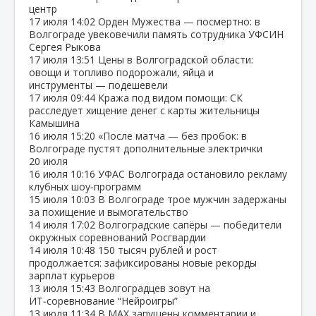
центр
17 июля
14:02
Орден Мужества — посмертно: в
Волгограде увековечили память сотрудника УФСИН
Сергея Рыкова
17 июля
13:51
Цены в Волгоградской области:
овощи и топливо подорожали, яйца и
инструменты — подешевели
17 июля
09:44
Кража под видом помощи: СК
расследует хищение денег с карты жительницы
Камышина
16 июля
15:20
«После матча — без пробок: в
Волгограде пустят дополнительные электрички
20 июля
16 июля
10:16
УФАС Волгограда остановило рекламу
клубных шоу‑программ
15 июля
10:03
В Волгограде трое мужчин задержаны
за похищение и вымогательство
14 июля
17:02
Волгоградские сапёры — победители
окружных соревнований Росгвардии
14 июля
10:48
150 тысяч рублей и рост
продолжается: зафиксированы новые рекорды
зарплат курьеров
13 июля
15:43
Волгоградцев зовут на
ИТ‑соревнование “Нейроигры”
13 июля
11:34
В МАХ запущены комментарии и