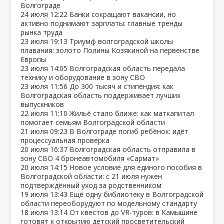
Волгограде
24 июля
12:22
Банки сокращают вакансии, но
активно поднимают зарплаты: главные тренды
рынка труда
23 июля
19:13
Триумф волгоградской школы
плавания: золото Полины Козякиной на первенстве
Европы
23 июля
14:05
Волгоградская область передала
технику и оборудование в зону СВО
23 июля
11:56
До 300 тысяч и стипендия: как
Волгоградская область поддерживает лучших
выпускников
22 июля
11:10
Жильё стало ближе: как маткапитал
помогает семьям Волгоградской области
21 июля
09:23
В Волгограде погиб ребёнок: идёт
процессуальная проверка
20 июля
16:37
Волгоградская область отправила в
зону СВО 4 бронеавтомобиля «Сармат»
20 июля
14:15
Новое условие для единого пособия в
Волгоградской области: с 21 июля нужен
подтверждённый уход за родственником
19 июля
13:43
Ещё одну библиотеку в Волгоградской
области переоборудуют по модельному стандарту
18 июля
13:14
От квестов до VR‑туров: в Камышине
готовят к открытию детский просветительский