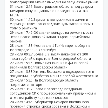
волгоградский бизнес выходит на зарубежные рынки
31 июля
12:11
Волгоградская область под ударом:
Бочаров озвучил данные о последствиях атаки
БПЛА
30 июля
11:12
Зарплаты выпускников в химии и
фармацевтике: волгоградские вузы закрепились в
топ‑15 рейтинга
29 июля
17:46
Объявлен конкурс на ремонт моста
через Волго‑Донской канал в Красноармейском
районе
28 июля
11:33
Фестиваль #ТриЧетыре пройдёт в
Волгограде 11–13 сентября
28 июля
09:27
Более 3,9 тысяч вакансий от 200
тысяч рублей открыто в Волгоградской области
27 июля
15:16
Новые назначения в финансовой
вертикали Волгоградской области
27 июля
13:33
Житель Волжского подозревается в
покушении на убийство жены с особой жестокостью
26 июля
15:20
На Волгоградскую область
надвигается шторм
25 июля
13:02
Глава Волгограда поздравил
сотрудников СК с профессиональным праздником и
отметил работу кадетских классов
24 июля
14:46
Губернатор Бочаров внепланово
проверил стройки: сроки сорваны в Волжском и