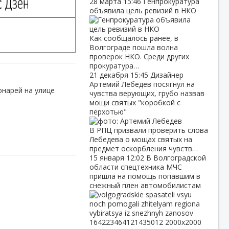
28 марта
15:46
Генпрокуратура
объявила цель ревизий в НКО
Как сообщалось ранее, в
Волгограде пошла волна
проверок НКО. Среди других
прокуратура…
21 декабря
15:45
Дизайнер
Артемий Лебедев посягнул на
онарей на улице
чувства верующих, грубо назвав
мощи святых "коробкой с
перхотью"
В РПЦ призвали проверить слова
Лебедева о мощах святых на
предмет оскорбления чувств…
15 января
12:02
В Волгоградской
области спецтехника МЧС
пришла на помощь попавшим в
снежный плен автомобилистам