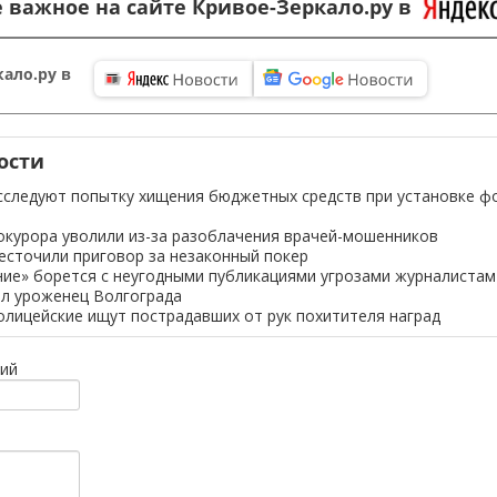
 важное на сайте Кривое-Зеркало.ру в
ало.ру в
ости
сследуют попытку хищения бюджетных средств при установке ф
окурора уволили из-за разоблачения врачей-мошенников
есточили приговор за незаконный покер
ие» борется с неугодными публикациями угрозами журналистам
л уроженец Волгограда
олицейские ищут пострадавших от рук похитителя наград
ий