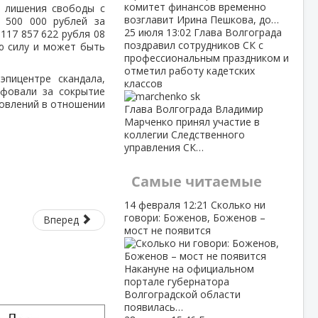
комитет финансов временно
м лишения свободы с
возглавит Ирина Пешкова, до…
 500 000 рублей за
25 июля
13:02
Глава Волгограда
117 857 622 рубля 08
поздравил сотрудников СК с
ую силу и может быть
профессиональным праздником и
отметил работу кадетских
пицентре скандала,
классов
афовали за сокрытие
новлений в отношении
Глава Волгограда Владимир
Марченко принял участие в
коллегии Следственного
управления СК…
Самые читаемые
14 февраля
12:21
Сколько ни
говори: Боженов, Боженов –
Вперед
мост не появится
Накануне на официальном
портале губернатора
Волгоградской области
появилась…