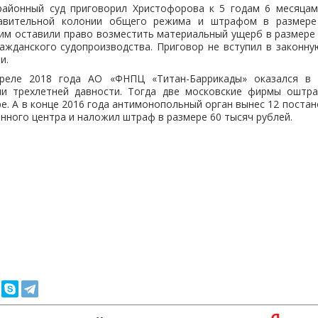
районный суд приговорил Христофорова к 5 годам 6 месяца
авительной колонии общего режима и штрафом в размере
им оставили право возместить материальный ущерб в размере 
ражданского судопроизводства. Приговор не вступил в законн
и.
реле 2018 года АО «ФНПЦ «Титан-Баррикады» оказался в э
ми трехлетней давности. Тогда две московские фирмы оштр
е. А в конце 2016 года антимонопольный орган вынес 12 поста
нного центра и наложил штраф в размере 60 тысяч рублей.