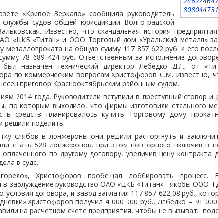
азете «Кривое Зеркало» сообщила руководитель
-службы судов общей юрисдикции Волгоградской
Вальковская. Известно, что скандальная история предприятия
 ОАО «ЦКБ «Титан» и ООО Торговый дом «Уральский металл» за
ку металлопроката на общую сумму 117 857 622 руб. и его пос
сумму 78 689 424 руб. Ответственным за исполнение догово
 был назначен технический директор Лебедко Д.Л., от «Ти
тора по коммерческим вопросам Христофоров С.М. Известно, ч
несен приговор Краснооктябрьским районным судом.
иям 2014 года. Руководители вступили в преступный сговор и
ы, по которым выходило, что фирмы изготовили стального ме
сть средств планировалось купить Торговому дому прокат
и решили поделить.
атку слябов в лонжероны они решили расторгнуть и заключи
ли стать 528 лонжеронов, при этом повторного включив в н
и оплаченного по другому договору, увеличив цену контракта до
ела в суде.
горело», Христофоров пообещал лоббировать процесс. В
 в заблуждение руководство ОАО «ЦКБ «Титан» - якобы ООО Т
 условия договора, и завод заплатил 117 857 622,08 руб., кот
дневки».Христофоров получил 4 000 000 руб., Лебедко – 91 000 
вили на расчетном счете предприятия, чтобы не вызывать подо