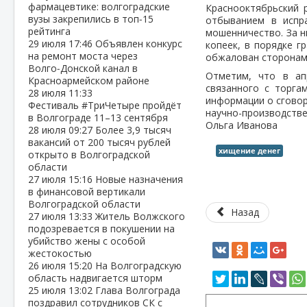
фармацевтике: волгоградские
Краснооктябрьский 
вузы закрепились в топ‑15
отбыванием в испр
рейтинга
мошенничество. За н
29 июля
17:46
Объявлен конкурс
копеек, в порядке г
на ремонт моста через
обжалован сторонам
Волго‑Донской канал в
Отметим, что в ап
Красноармейском районе
связанного с торга
28 июля
11:33
информации о сговор
Фестиваль #ТриЧетыре пройдёт
научно-производстве
в Волгограде 11–13 сентября
Ольга Иванова
28 июля
09:27
Более 3,9 тысяч
вакансий от 200 тысяч рублей
хищение денег
открыто в Волгоградской
области
27 июля
15:16
Новые назначения
в финансовой вертикали
Волгоградской области
Назад
27 июля
13:33
Житель Волжского
подозревается в покушении на
убийство жены с особой
жестокостью
26 июля
15:20
На Волгоградскую
область надвигается шторм
25 июля
13:02
Глава Волгограда
поздравил сотрудников СК с