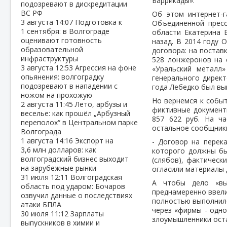
Баррикады».
подозревают в дискредитации
ВС РФ
Об этом интернет-г
3 августа
14:07
Подготовка к
Объединённой пресс
1 сентября: в Волгограде
области Екатерина 
оценивают готовность
назад. В 2014 году
образовательной
договора: на постав
инфраструктуры
528 лонжеронов на 
3 августа
12:53
Агрессия на фоне
«Уральский металл»
опьянения: волгоградку
генерального дирек
подозревают в нападении с
года Лебедко был вы
ножом на прохожую
Но вернемся к событ
2 августа
11:45
Лето, арбузы и
фиктивные документ
веселье: как прошёл „Арбузный
857 622 руб. На ча
переполох“ в Центральном парке
остальное сообщник
Волгограда
1 августа
14:16
Экспорт на
- Договор на перек
3,6 млн долларов: как
которого должны бы
волгоградский бизнес выходит
(слябов), фактическ
на зарубежные рынки
огласили материалы д
31 июля
12:11
Волгоградская
А чтобы дело «вы
область под ударом: Бочаров
преднамеренно ввели
озвучил данные о последствиях
полностью выполнило
атаки БПЛА
через «фирмы - одно
30 июля
11:12
Зарплаты
злоумышленники оста
выпускников в химии и