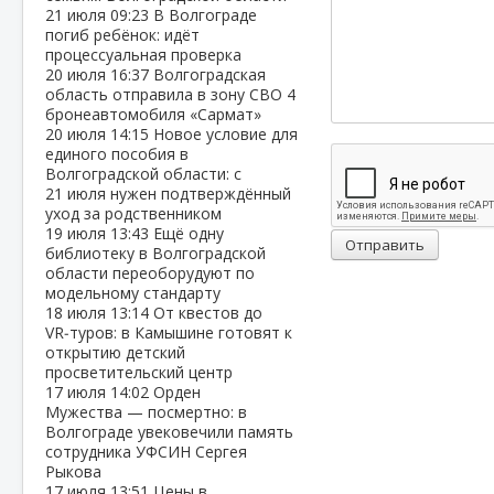
21 июля
09:23
В Волгограде
погиб ребёнок: идёт
процессуальная проверка
20 июля
16:37
Волгоградская
область отправила в зону СВО 4
бронеавтомобиля «Сармат»
20 июля
14:15
Новое условие для
единого пособия в
Волгоградской области: с
21 июля нужен подтверждённый
уход за родственником
19 июля
13:43
Ещё одну
Отправить
библиотеку в Волгоградской
области переоборудуют по
модельному стандарту
18 июля
13:14
От квестов до
VR‑туров: в Камышине готовят к
открытию детский
просветительский центр
17 июля
14:02
Орден
Мужества — посмертно: в
Волгограде увековечили память
сотрудника УФСИН Сергея
Рыкова
17 июля
13:51
Цены в