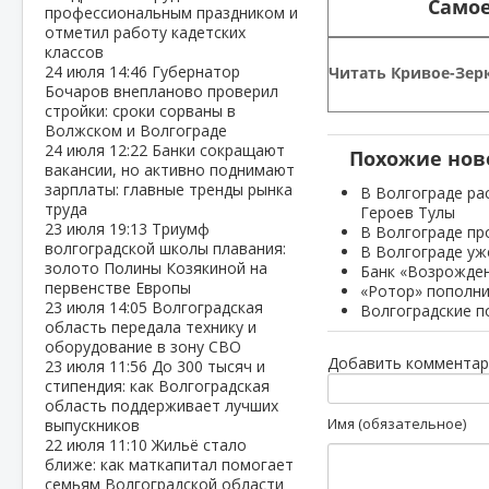
Самое
профессиональным праздником и
отметил работу кадетских
классов
24 июля
14:46
Губернатор
Читать Кривое-Зерк
Бочаров внепланово проверил
стройки: сроки сорваны в
Волжском и Волгограде
24 июля
12:22
Банки сокращают
Похожие нов
вакансии, но активно поднимают
зарплаты: главные тренды рынка
В Волгограде ра
труда
Героев Тулы
23 июля
19:13
Триумф
В Волгограде пр
волгоградской школы плавания:
В Волгограде уж
золото Полины Козякиной на
Банк «Возрожден
первенстве Европы
«Ротор» пополни
23 июля
14:05
Волгоградская
Волгоградские п
область передала технику и
оборудование в зону СВО
Добавить комментар
23 июля
11:56
До 300 тысяч и
стипендия: как Волгоградская
область поддерживает лучших
Имя (обязательное)
выпускников
22 июля
11:10
Жильё стало
ближе: как маткапитал помогает
семьям Волгоградской области