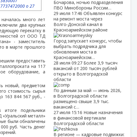
Бочарова, ночью подразделения
ПВО Минобороны России…
29 июля
17:46
Объявлен конкурс
на ремонт моста через
 началась много лет
Волго‑Донской канал в
ключили два крупных
Красноармейском районе
ледующую перекатку в
ренностей от ООО ТД
Город запускает конкурс, чтобы
тана» - заместитель
выбрать подрядчика для
то в марте прошлого
обновления моста в
Красноармейском…
 решили предоставить
28 июля
09:27
Более 3,9 тысяч
таллопроката на 117
вакансий от 200 тысяч рублей
ное оборудование, а
открыто в Волгоградской
области
ть новый, предметом
По данным за май — июнь 2026,
его стоимость сырья
в Волгоградской области
 163 844 567 руб., -
размещено свыше 3,9 тыс.
вакансий с…
 итоге подельники
27 июля
15:16
Новые назначения
Д «Уральский металл»
в финансовой вертикали
орые были обналичены
Волгоградской области
000 руб. Часть денег
зрений.
В регионе — кадровые подвижки: