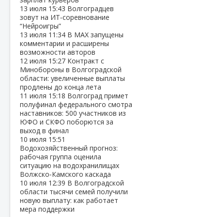
13 июля
15:43
Волгоградцев
зовут на ИТ‑соревнование
“Нейроигры”
13 июля
11:34
В МАХ запущены
комментарии и расширены
возможности авторов
12 июля
15:27
Контракт с
Минобороны в Волгоградской
области: увеличенные выплаты
продлены до конца лета
11 июля
15:18
Волгоград примет
полуфинал федерального смотра
наставников: 500 участников из
ЮФО и СКФО поборются за
выход в финал
10 июля
15:51
Водохозяйственный прогноз:
рабочая группа оценила
ситуацию на водохранилищах
Волжско‑Камского каскада
10 июля
12:39
В Волгоградской
области тысячи семей получили
новую выплату: как работает
мера поддержки