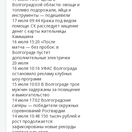
Волгоградской области: овощи и
топливо подорожали, яйца и
инструменты — подешевели
17 июля
09:44
Кража под видом
помощи: СК расследует хищение
денег с карты жительницы
Камышина
16 июля
15:20
«После
матча — без пробок: в
Волгограде пустят
дополнительные электрички
20 июля
16 июля
10:16
УФАС Волгограда
остановило рекламу клубных
шоу‑программ
15 июля
10:03
В Волгограде трое
мужчин задержаны за похищение
и вымогательство
14 июля
17:02
Волгоградские
сапёры — победители окружных
соревнований Росгвардии
14 июля
10:48
150 тысяч рублей и
рост продолжается:
зафиксированы новые рекорды
зарплат курьеров