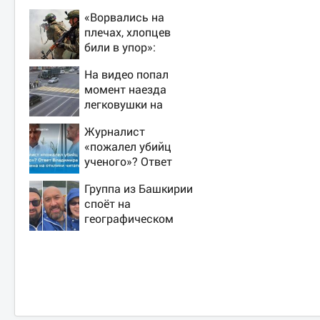
«Ворвались на
плечах, хлопцев
били в упор»:
Алексеево-
На видео попал
Дружковка стала
момент наезда
могильником для
легковушки на
«птах Мадьяра»
пешеходов, где
Журналист
пострадали
«пожалел убийц
минимум восемь
ученого»? Ответ
человек 06/08/2026
Владимира
– Новости
Группа из Башкирии
Ворсобина на
споёт на
отклики читателей
географическом
Северном полюсе