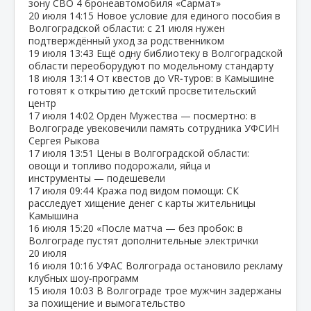
зону СВО 4 бронеавтомобиля «Сармат»
20 июля
14:15
Новое условие для единого пособия в
Волгоградской области: с 21 июля нужен
подтверждённый уход за родственником
19 июля
13:43
Ещё одну библиотеку в Волгоградской
области переоборудуют по модельному стандарту
18 июля
13:14
От квестов до VR‑туров: в Камышине
готовят к открытию детский просветительский
центр
17 июля
14:02
Орден Мужества — посмертно: в
Волгограде увековечили память сотрудника УФСИН
Сергея Рыкова
17 июля
13:51
Цены в Волгоградской области:
овощи и топливо подорожали, яйца и
инструменты — подешевели
17 июля
09:44
Кража под видом помощи: СК
расследует хищение денег с карты жительницы
Камышина
16 июля
15:20
«После матча — без пробок: в
Волгограде пустят дополнительные электрички
20 июля
16 июля
10:16
УФАС Волгограда остановило рекламу
клубных шоу‑программ
15 июля
10:03
В Волгограде трое мужчин задержаны
за похищение и вымогательство