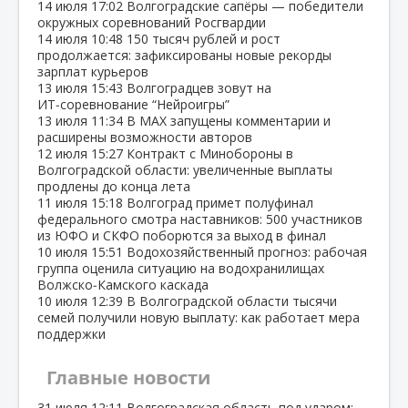
14 июля
17:02
Волгоградские сапёры — победители
окружных соревнований Росгвардии
14 июля
10:48
150 тысяч рублей и рост
продолжается: зафиксированы новые рекорды
зарплат курьеров
13 июля
15:43
Волгоградцев зовут на
ИТ‑соревнование “Нейроигры”
13 июля
11:34
В МАХ запущены комментарии и
расширены возможности авторов
12 июля
15:27
Контракт с Минобороны в
Волгоградской области: увеличенные выплаты
продлены до конца лета
11 июля
15:18
Волгоград примет полуфинал
федерального смотра наставников: 500 участников
из ЮФО и СКФО поборются за выход в финал
10 июля
15:51
Водохозяйственный прогноз: рабочая
группа оценила ситуацию на водохранилищах
Волжско‑Камского каскада
10 июля
12:39
В Волгоградской области тысячи
семей получили новую выплату: как работает мера
поддержки
Главные новости
31 июля
12:11
Волгоградская область под ударом: