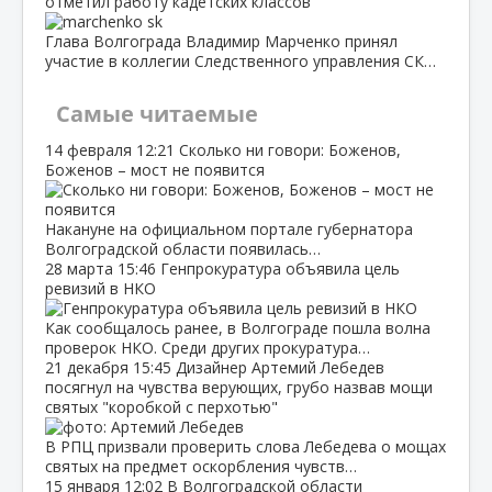
отметил работу кадетских классов
Глава Волгограда Владимир Марченко принял
участие в коллегии Следственного управления СК…
Самые читаемые
14 февраля
12:21
Сколько ни говори: Боженов,
Боженов – мост не появится
Накануне на официальном портале губернатора
Волгоградской области появилась…
28 марта
15:46
Генпрокуратура объявила цель
ревизий в НКО
Как сообщалось ранее, в Волгограде пошла волна
проверок НКО. Среди других прокуратура…
21 декабря
15:45
Дизайнер Артемий Лебедев
посягнул на чувства верующих, грубо назвав мощи
святых "коробкой с перхотью"
В РПЦ призвали проверить слова Лебедева о мощах
святых на предмет оскорбления чувств…
15 января
12:02
В Волгоградской области