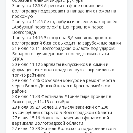
образовательной инфраструктуры
3 августа
12:53
Агрессия на фоне опьянения:
волгоградку подозревают в нападении с ножом на
прохожую
2 августа
11:45
Лето, арбузы и веселье: как прошёл
„Арбузный переполох“ в Центральном парке
Волгограда
1 августа
14:16
Экспорт на 3,6 млн долларов: как
волгоградский бизнес выходит на зарубежные рынки
31 июля
12:11
Волгоградская область под ударом:
Бочаров озвучил данные о последствиях атаки
БПЛА
30 июля
11:12
Зарплаты выпускников в химии и
фармацевтике: волгоградские вузы закрепились в
топ‑15 рейтинга
29 июля
17:46
Объявлен конкурс на ремонт моста
через Волго‑Донской канал в Красноармейском
районе
28 июля
11:33
Фестиваль #ТриЧетыре пройдёт в
Волгограде 11–13 сентября
28 июля
09:27
Более 3,9 тысяч вакансий от 200
тысяч рублей открыто в Волгоградской области
27 июля
15:16
Новые назначения в финансовой
вертикали Волгоградской области
27 июля
13:33
Житель Волжского подозревается в