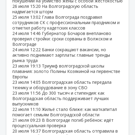
покушении на убийство жены с особой жестокостью
26 июля
15:20
На Волгоградскую область
надвигается шторм
25 июля
13:02
Глава Волгограда поздравил
сотрудников СК с профессиональным праздником и
отметил работу кадетских классов
24 июля
14:46
Губернатор Бочаров внепланово
проверил стройки: сроки сорваны в Волжском и
Волгограде
24 июля
12:22
Банки сокращают вакансии, но
активно поднимают зарплаты: главные тренды
рынка труда
23 июля
19:13
Триумф волгоградской школы
плавания: золото Полины Козякиной на первенстве
Европы
23 июля
14:05
Волгоградская область передала
технику и оборудование в зону СВО
23 июля
11:56
До 300 тысяч и стипендия: как
Волгоградская область поддерживает лучших
выпускников
22 июля
11:10
Жильё стало ближе: как маткапитал
помогает семьям Волгоградской области
21 июля
09:23
В Волгограде погиб ребёнок: идёт
процессуальная проверка
20 июля
16:37
Волгоградская область отправила в