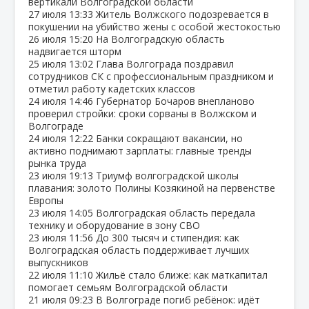
вертикали Волгоградской области
27 июля
13:33
Житель Волжского подозревается в
покушении на убийство жены с особой жестокостью
26 июля
15:20
На Волгоградскую область
надвигается шторм
25 июля
13:02
Глава Волгограда поздравил
сотрудников СК с профессиональным праздником и
отметил работу кадетских классов
24 июля
14:46
Губернатор Бочаров внепланово
проверил стройки: сроки сорваны в Волжском и
Волгограде
24 июля
12:22
Банки сокращают вакансии, но
активно поднимают зарплаты: главные тренды
рынка труда
23 июля
19:13
Триумф волгоградской школы
плавания: золото Полины Козякиной на первенстве
Европы
23 июля
14:05
Волгоградская область передала
технику и оборудование в зону СВО
23 июля
11:56
До 300 тысяч и стипендия: как
Волгоградская область поддерживает лучших
выпускников
22 июля
11:10
Жильё стало ближе: как маткапитал
помогает семьям Волгоградской области
21 июля
09:23
В Волгограде погиб ребёнок: идёт