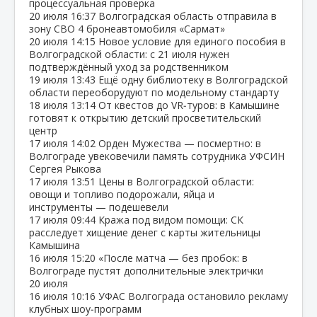
процессуальная проверка
20 июля
16:37
Волгоградская область отправила в
зону СВО 4 бронеавтомобиля «Сармат»
20 июля
14:15
Новое условие для единого пособия в
Волгоградской области: с 21 июля нужен
подтверждённый уход за родственником
19 июля
13:43
Ещё одну библиотеку в Волгоградской
области переоборудуют по модельному стандарту
18 июля
13:14
От квестов до VR‑туров: в Камышине
готовят к открытию детский просветительский
центр
17 июля
14:02
Орден Мужества — посмертно: в
Волгограде увековечили память сотрудника УФСИН
Сергея Рыкова
17 июля
13:51
Цены в Волгоградской области:
овощи и топливо подорожали, яйца и
инструменты — подешевели
17 июля
09:44
Кража под видом помощи: СК
расследует хищение денег с карты жительницы
Камышина
16 июля
15:20
«После матча — без пробок: в
Волгограде пустят дополнительные электрички
20 июля
16 июля
10:16
УФАС Волгограда остановило рекламу
клубных шоу‑программ