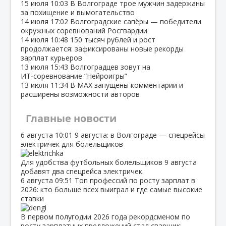
15 июля
10:03
В Волгограде трое мужчин задержаны
за похищение и вымогательство
14 июля
17:02
Волгоградские сапёры — победители
окружных соревнований Росгвардии
14 июля
10:48
150 тысяч рублей и рост
продолжается: зафиксированы новые рекорды
зарплат курьеров
13 июля
15:43
Волгоградцев зовут на
ИТ‑соревнование “Нейроигры”
13 июля
11:34
В МАХ запущены комментарии и
расширены возможности авторов
Главные новости
6 августа
10:01
9 августа: в Волгограде — спецрейсы
электричек для болельщиков
Для удобства футбольных болельщиков 9 августа
добавят два спецрейса электричек.
6 августа
09:51
Топ профессий по росту зарплат в
2026: кто больше всех выиграл и где самые высокие
ставки
В первом полугодии 2026 года рекордсменом по
росту зарплатных предложений стал сварщик:…