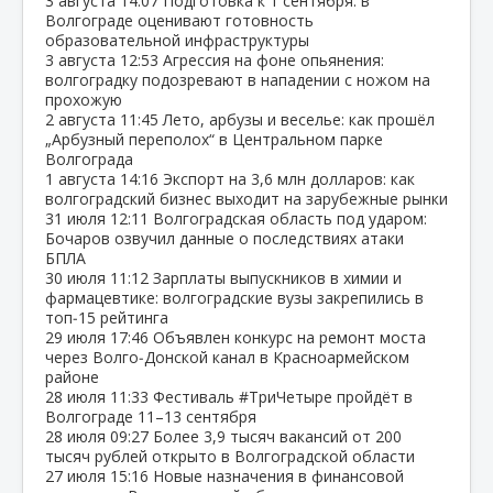
3 августа
14:07
Подготовка к 1 сентября: в
Волгограде оценивают готовность
образовательной инфраструктуры
3 августа
12:53
Агрессия на фоне опьянения:
волгоградку подозревают в нападении с ножом на
прохожую
2 августа
11:45
Лето, арбузы и веселье: как прошёл
„Арбузный переполох“ в Центральном парке
Волгограда
1 августа
14:16
Экспорт на 3,6 млн долларов: как
волгоградский бизнес выходит на зарубежные рынки
31 июля
12:11
Волгоградская область под ударом:
Бочаров озвучил данные о последствиях атаки
БПЛА
30 июля
11:12
Зарплаты выпускников в химии и
фармацевтике: волгоградские вузы закрепились в
топ‑15 рейтинга
29 июля
17:46
Объявлен конкурс на ремонт моста
через Волго‑Донской канал в Красноармейском
районе
28 июля
11:33
Фестиваль #ТриЧетыре пройдёт в
Волгограде 11–13 сентября
28 июля
09:27
Более 3,9 тысяч вакансий от 200
тысяч рублей открыто в Волгоградской области
27 июля
15:16
Новые назначения в финансовой