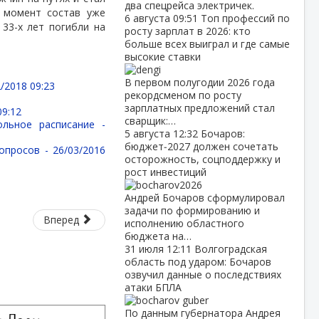
два спецрейса электричек.
т момент состав уже
6 августа
09:51
Топ профессий по
 33-х лет погибли на
росту зарплат в 2026: кто
больше всех выиграл и где самые
высокие ставки
В первом полугодии 2026 года
/2018 09:23
рекордсменом по росту
зарплатных предложений стал
09:12
сварщик:…
ольное расписание -
5 августа
12:32
Бочаров:
бюджет‑2027 должен сочетать
вопросов -
26/03/2016
осторожность, соцподдержку и
рост инвестиций
Андрей Бочаров сформулировал
задачи по формированию и
Вперед
исполнению областного
бюджета на…
31 июля
12:11
Волгоградская
область под ударом: Бочаров
озвучил данные о последствиях
атаки БПЛА
По данным губернатора Андрея