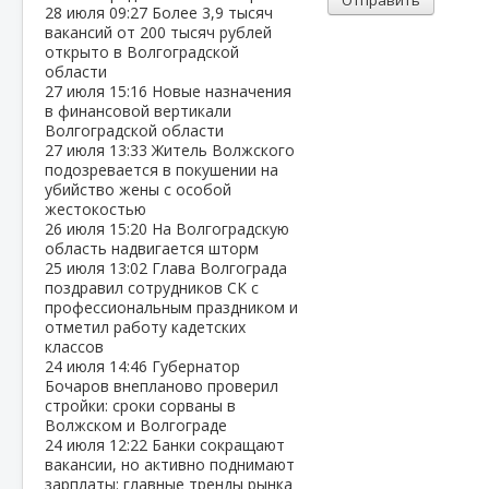
Отправить
28 июля
09:27
Более 3,9 тысяч
вакансий от 200 тысяч рублей
открыто в Волгоградской
области
27 июля
15:16
Новые назначения
в финансовой вертикали
Волгоградской области
27 июля
13:33
Житель Волжского
подозревается в покушении на
убийство жены с особой
жестокостью
26 июля
15:20
На Волгоградскую
область надвигается шторм
25 июля
13:02
Глава Волгограда
поздравил сотрудников СК с
профессиональным праздником и
отметил работу кадетских
классов
24 июля
14:46
Губернатор
Бочаров внепланово проверил
стройки: сроки сорваны в
Волжском и Волгограде
24 июля
12:22
Банки сокращают
вакансии, но активно поднимают
зарплаты: главные тренды рынка