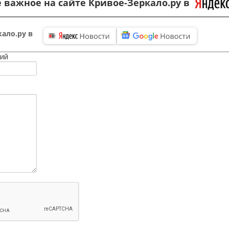
 важное на сайте Кривое-Зеркало.ру в
ало.ру в
ий