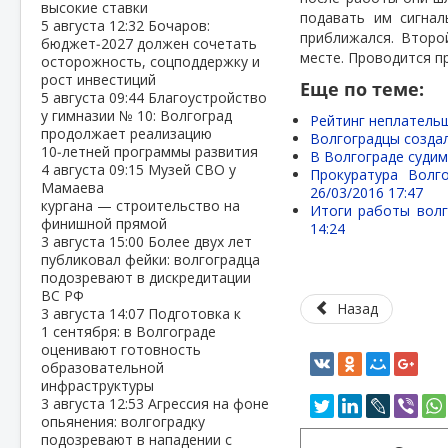
высокие ставки
подавать им сигнал
5 августа
12:32
Бочаров:
приближался. Второй
бюджет‑2027 должен сочетать
месте. Проводится п
осторожность, соцподдержку и
рост инвестиций
Еще по теме:
5 августа
09:44
Благоустройство
у гимназии № 10: Волгоград
Рейтинг неплательщ
продолжает реализацию
Волгоградцы созда
10‑летней программы развития
В Волгограде судим
4 августа
09:15
Музей СВО у
Прокуратура Волг
Мамаева
26/03/2016 17:47
кургана — строительство на
Итоги работы волг
финишной прямой
14:24
3 августа
15:00
Более двух лет
публиковал фейки: волгоградца
подозревают в дискредитации
ВС РФ
Назад
3 августа
14:07
Подготовка к
1 сентября: в Волгограде
оценивают готовность
образовательной
инфраструктуры
3 августа
12:53
Агрессия на фоне
опьянения: волгоградку
подозревают в нападении с