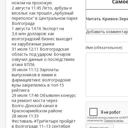
Самое
ножом на прохожую
2 августа
11:45
Лето, арбузы и
веселье: как прошёл „Арбузный
переполох“ в Центральном парке
Читать Кривое-Зерк
Волгограда
1 августа
14:16
Экспорт на
Добавить комментар
3,6 млн долларов: как
волгоградский бизнес выходит
на зарубежные рынки
Имя (обязательное)
31 июля
12:11
Волгоградская
область под ударом: Бочаров
озвучил данные о последствиях
атаки БПЛА
30 июля
11:12
Зарплаты
выпускников в химии и
фармацевтике: волгоградские
вузы закрепились в топ‑15
рейтинга
29 июля
17:46
Объявлен конкурс
на ремонт моста через
Волго‑Донской канал в
Красноармейском районе
28 июля
11:33
Фестиваль #ТриЧетыре пройдёт
в Волгограде 11–13 сентября