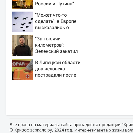
России и Путина"
резко приблизили
"Может что-то
крах режима
сделать": в Европе
Зеленского
высказались о
нападении России
"За тысячи
километров":
Зеленский закатил
истерику Западу
В Липецкой области
после ночного
два человека
удара
пострадали после
падения БПЛА
Все права на материалы сайта принадлежат редакции "Крив
© Кривое зеркало.ру, 2024 год, И
нтернет-газета о жизни Волг