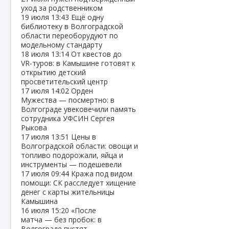
уход за родственником
19 июля
13:43
Ещё одну
библиотеку в Волгоградской
области переоборудуют по
модельному стандарту
18 июля
13:14
От квестов до
VR‑туров: в Камышине готовят к
открытию детский
просветительский центр
17 июля
14:02
Орден
Мужества — посмертно: в
Волгограде увековечили память
сотрудника УФСИН Сергея
Рыкова
17 июля
13:51
Цены в
Волгоградской области: овощи и
топливо подорожали, яйца и
инструменты — подешевели
17 июля
09:44
Кража под видом
помощи: СК расследует хищение
денег с карты жительницы
Камышина
16 июля
15:20
«После
матча — без пробок: в
Волгограде пустят