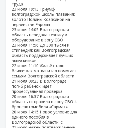
труда
23 июля
19:13
Триумф
волгоградской школы плавания:
золото Полины Козякиной на
первенстве Европы
23 июля
14:05
Волгоградская
область передала технику и
оборудование в зону СВО
23 июля
11:56
До 300 тысяч и
стипендия: как Волгоградская
область поддерживает лучших
выпускников
22 июля
11:10
Жильё стало
ближе: как маткапитал помогает
семьям Волгоградской области
21 июля
09:23
В Волгограде
погиб ребёнок: идёт
процессуальная проверка
20 июля
16:37
Волгоградская
область отправила в зону СВО 4
бронеавтомобиля «Сармат»
20 июля
14:15
Новое условие для
единого пособия в
Волгоградской области: с
21 июля нужен подтверждённый