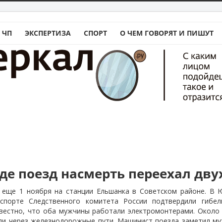
 ЧП
ЭКСПЕРТИЗА
СПОРТ
О ЧЕМ ГОВОРЯТ И ПИШУТ
аде поезд насмерть переехал дв
 еще 1 ноября на станции Ельшанка в Советском районе. В
нспорте Следственного комитета России подтвердили гибел
звестно, что оба мужчины работали электромонтерами. Около 
ли через железнодорожные пути. Машинист поезда заметил муж