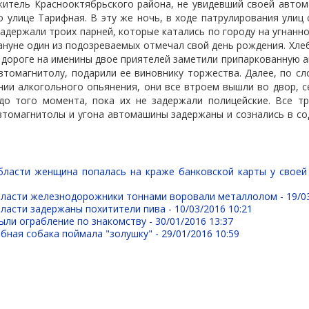
житель Краснооктябрьского района, не увидевший своей авто
о улице Тарифная. В эту же ночь, в ходе патрулирования улиц
адержали троих парней, которые катались по городу на угнанн
ануне один из подозреваемых отмечал свой день рождения. Хл
о дороге на именины двое приятелей заметили припаркованную 
автомагнитолу, подарили ее виновнику торжества. Далее, по с
нии алкогольного опьянения, они все втроем вышли во двор, с
 до того момента, пока их не задержали полицейские. Все т
втомагнитолы и угона автомашины задержаны и сознались в со
бласти женщина попалась на краже банковской карты у своей
бласти железнодорожники тоннами воровали металлолом -
19/0
бласти задержаны похитители пива -
10/03/2016 10:21
ыли ограбление по знакомству -
30/01/2016 13:37
бная собака поймала "золушку" -
29/01/2016 10:59