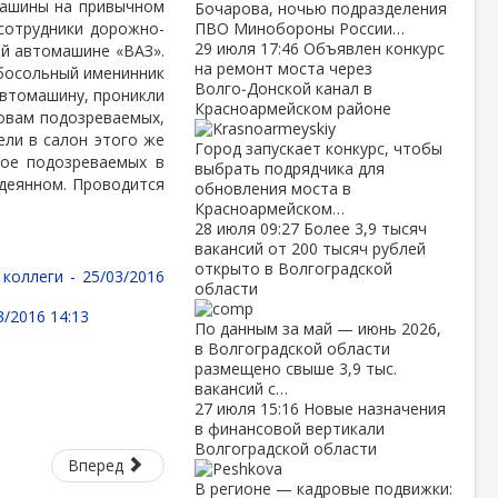
машины на привычном
Бочарова, ночью подразделения
 сотрудники дорожно-
ПВО Минобороны России…
29 июля
17:46
Объявлен конкурс
ой автомашине «ВАЗ».
на ремонт моста через
ебосольный именинник
Волго‑Донской канал в
автомашину, проникли
Красноармейском районе
ловам подозреваемых,
ели в салон этого же
Город запускает конкурс, чтобы
рое подозреваемых в
выбрать подрядчика для
деянном. Проводится
обновления моста в
Красноармейском…
28 июля
09:27
Более 3,9 тысяч
вакансий от 200 тысяч рублей
открыто в Волгоградской
 коллеги -
25/03/2016
области
3/2016 14:13
По данным за май — июнь 2026,
в Волгоградской области
размещено свыше 3,9 тыс.
вакансий с…
27 июля
15:16
Новые назначения
в финансовой вертикали
Волгоградской области
Вперед
В регионе — кадровые подвижки: