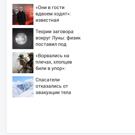
«Они в гости
вдвоем ходят»:
известная
журналистка
Теории заговора
подтвердила роман
вокруг Луны: физик
Бондарчука и
поставил под
Исаковой
сомнение снимки
«Ворвались на
NASA
плечах, хлопцев
били в упор»:
Алексеево-
Спасатели
Дружковка стала
отказались от
могильником для
эвакуации тела
«птах Мадьяра»
Натальи
Наговицыной с
семитысячника