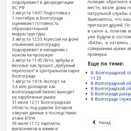
полиции обратился 
подозревают в дискредитации
ВС РФ
месте, возле дома п
3 августа
14:07
Подготовка к
патрульной службы з
1 сентября: в Волгограде
Выяснилось, что нак
оценивают готовность
пригласил друзей. П
образовательной
в салон и, похитив 
инфраструктуры
уже будучи в состоя
3 августа
12:53
Агрессия на фоне
«ВАЗа», и катались
опьянения: волгоградку
совершении кражи а
подозревают в нападении с
проверка.
ножом на прохожую
2 августа
11:45
Лето, арбузы и
Еще по теме:
веселье: как прошёл „Арбузный
переполох“ в Центральном парке
В Волгоградской о
Волгограда
11:23
1 августа
14:16
Экспорт на
В Волгоградской о
3,6 млн долларов: как
В Волгоградской о
волгоградский бизнес выходит
В Волгограде раскр
на зарубежные рынки
В Волгограде служе
31 июля
12:11
Волгоградская
область под ударом: Бочаров
озвучил данные о последствиях
атаки БПЛА
Назад
30 июля
11:12
Зарплаты
выпускников в химии и