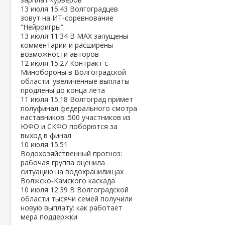
13 июля
15:43
Волгоградцев
зовут на ИТ‑соревнование
“Нейроигры”
13 июля
11:34
В МАХ запущены
комментарии и расширены
возможности авторов
12 июля
15:27
Контракт с
Минобороны в Волгоградской
области: увеличенные выплаты
продлены до конца лета
11 июля
15:18
Волгоград примет
полуфинал федерального смотра
наставников: 500 участников из
ЮФО и СКФО поборются за
выход в финал
10 июля
15:51
Водохозяйственный прогноз:
рабочая группа оценила
ситуацию на водохранилищах
Волжско‑Камского каскада
10 июля
12:39
В Волгоградской
области тысячи семей получили
новую выплату: как работает
мера поддержки