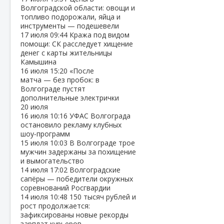
Волгоградской области: овощи и
топливо подорожали, яйца и
инструменты — подешевели
17 июля
09:44
Кража под видом
помощи: СК расследует хищение
денег с карты жительницы
Камышина
16 июля
15:20
«После
матча — без пробок: в
Волгограде пустят
дополнительные электрички
20 июля
16 июля
10:16
УФАС Волгограда
остановило рекламу клубных
шоу‑программ
15 июля
10:03
В Волгограде трое
мужчин задержаны за похищение
и вымогательство
14 июля
17:02
Волгоградские
сапёры — победители окружных
соревнований Росгвардии
14 июля
10:48
150 тысяч рублей и
рост продолжается:
зафиксированы новые рекорды
зарплат курьеров