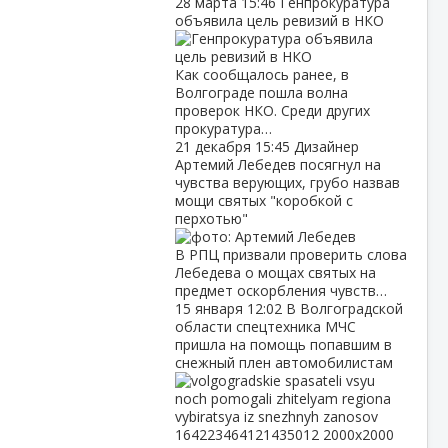
28 марта
15:46
Генпрокуратура
объявила цель ревизий в НКО
Как сообщалось ранее, в
Волгограде пошла волна
проверок НКО. Среди других
прокуратура…
21 декабря
15:45
Дизайнер
Артемий Лебедев посягнул на
чувства верующих, грубо назвав
мощи святых "коробкой с
перхотью"
В РПЦ призвали проверить слова
Лебедева о мощах святых на
предмет оскорбления чувств…
15 января
12:02
В Волгоградской
области спецтехника МЧС
пришла на помощь попавшим в
снежный плен автомобилистам