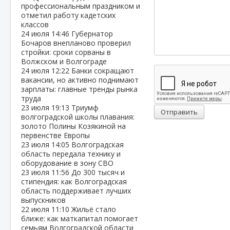
профессиональным праздником и
отметил работу кадетских
классов
24 июля
14:46
Губернатор
Бочаров внепланово проверил
стройки: сроки сорваны в
Волжском и Волгограде
24 июля
12:22
Банки сокращают
вакансии, но активно поднимают
зарплаты: главные тренды рынка
труда
23 июля
19:13
Триумф
Отправить
волгоградской школы плавания:
золото Полины Козякиной на
первенстве Европы
23 июля
14:05
Волгоградская
область передала технику и
оборудование в зону СВО
23 июля
11:56
До 300 тысяч и
стипендия: как Волгоградская
область поддерживает лучших
выпускников
22 июля
11:10
Жильё стало
ближе: как маткапитал помогает
семьям Волгоградской области