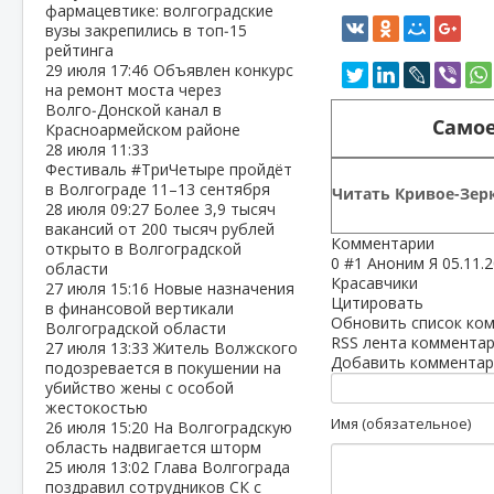
фармацевтике: волгоградские
вузы закрепились в топ‑15
рейтинга
29 июля
17:46
Объявлен конкурс
на ремонт моста через
Волго‑Донской канал в
Самое
Красноармейском районе
28 июля
11:33
Фестиваль #ТриЧетыре пройдёт
в Волгограде 11–13 сентября
Читать Кривое-Зерк
28 июля
09:27
Более 3,9 тысяч
вакансий от 200 тысяч рублей
Комментарии
открыто в Волгоградской
0
#1
Аноним Я
05.11.
области
Красавчики
27 июля
15:16
Новые назначения
Цитировать
в финансовой вертикали
Обновить список ко
Волгоградской области
RSS лента комментар
27 июля
13:33
Житель Волжского
Добавить комментар
подозревается в покушении на
убийство жены с особой
жестокостью
Имя (обязательное)
26 июля
15:20
На Волгоградскую
область надвигается шторм
25 июля
13:02
Глава Волгограда
поздравил сотрудников СК с