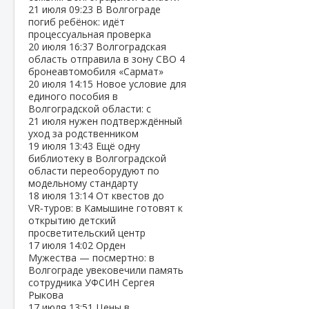
21 июля
09:23
В Волгограде
погиб ребёнок: идёт
процессуальная проверка
20 июля
16:37
Волгоградская
область отправила в зону СВО 4
бронеавтомобиля «Сармат»
20 июля
14:15
Новое условие для
единого пособия в
Волгоградской области: с
21 июля нужен подтверждённый
уход за родственником
19 июля
13:43
Ещё одну
библиотеку в Волгоградской
области переоборудуют по
модельному стандарту
18 июля
13:14
От квестов до
VR‑туров: в Камышине готовят к
открытию детский
просветительский центр
17 июля
14:02
Орден
Мужества — посмертно: в
Волгограде увековечили память
сотрудника УФСИН Сергея
Рыкова
17 июля
13:51
Цены в