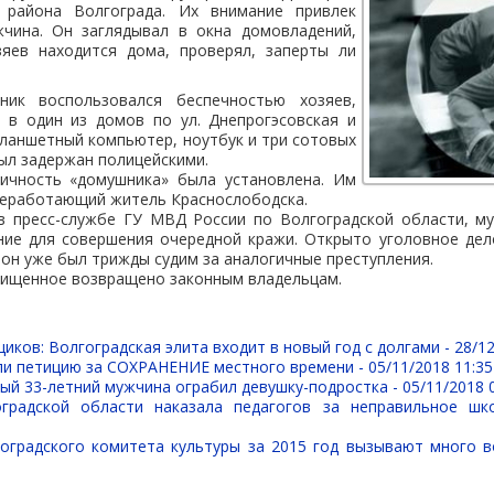
о района Волгограда. Их внимание привлек
чина. Он заглядывал в окна домовладений,
зяев находится дома, проверял, заперты ли
ник воспользовался беспечностью хозяев,
к в один из домов по ул. Днепрогэсовская и
ланшетный компьютер, ноутбук и три сотовых
был задержан полицейскими.
ичность «домушника» была установлена. Им
неработающий житель Краснослободска.
в пресс-службе ГУ МВД России по Волгоградской области, му
ние для совершения очередной кражи. Открыто уголовное дело
е он уже был трижды судим за аналогичные преступления.
хищенное возвращено законным владельцам.
иков: Волгоградская элита входит в новый год с долгами -
28/12
ли петицию за СОХРАНЕНИЕ местного времени -
05/11/2018 11:35
ый 33-летний мужчина ограбил девушку-подростка -
05/11/2018 
оградской области наказала педагогов за неправильное шк
оградского комитета культуры за 2015 год вызывают много 