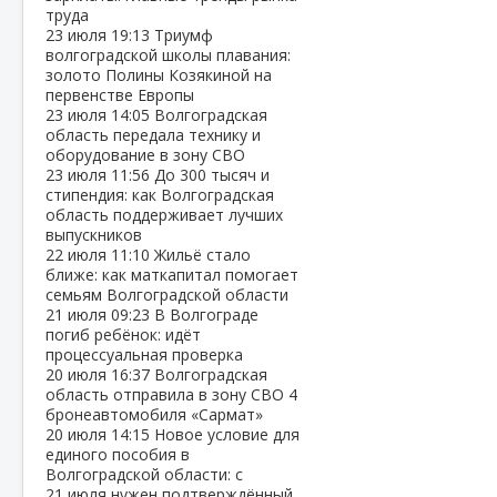
труда
23 июля
19:13
Триумф
волгоградской школы плавания:
золото Полины Козякиной на
первенстве Европы
23 июля
14:05
Волгоградская
область передала технику и
оборудование в зону СВО
23 июля
11:56
До 300 тысяч и
стипендия: как Волгоградская
область поддерживает лучших
выпускников
22 июля
11:10
Жильё стало
ближе: как маткапитал помогает
семьям Волгоградской области
21 июля
09:23
В Волгограде
погиб ребёнок: идёт
процессуальная проверка
20 июля
16:37
Волгоградская
область отправила в зону СВО 4
бронеавтомобиля «Сармат»
20 июля
14:15
Новое условие для
единого пособия в
Волгоградской области: с
21 июля нужен подтверждённый