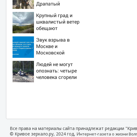
Драпатый
переплюнул
Крупный град и
Сырского
шквалистый ветер
обещают
ульяновцам на
Звук взрыва в
выходные
Москве и
Московской
области 7 августа
Людей не могут
2026 года: Причины,
опознать: четыре
источник, откуда
человека сгорели
был громкий хлопок
заживо в страшном
ДТП на трассе
07/08/2026 –
Новости
Все права на материалы сайта принадлежат редакции "Крив
© Кривое зеркало.ру, 2024 год, И
нтернет-газета о жизни Волг