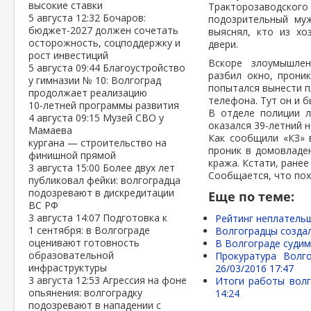
высокие ставки
Тракторозаводског
5 августа
12:32
Бочаров:
подозрительный муж
бюджет‑2027 должен сочетать
выяснял, кто из хо
осторожность, соцподдержку и
двери.
рост инвестиций
Вскоре злоумышлен
5 августа
09:44
Благоустройство
разбил окно, прони
у гимназии № 10: Волгоград
попытался вынести п
продолжает реализацию
телефона. Тут он и 
10‑летней программы развития
В отделе полиции л
4 августа
09:15
Музей СВО у
оказался 39-летний 
Мамаева
Как сообщили «КЗ» 
кургана — строительство на
проник в домовладе
финишной прямой
кража. Кстати, ране
3 августа
15:00
Более двух лет
Сообщается, что по
публиковал фейки: волгоградца
подозревают в дискредитации
Еще по теме:
ВС РФ
3 августа
14:07
Подготовка к
Рейтинг неплательщ
1 сентября: в Волгограде
Волгоградцы созда
оценивают готовность
В Волгограде судим
образовательной
Прокуратура Волг
инфраструктуры
26/03/2016 17:47
3 августа
12:53
Агрессия на фоне
Итоги работы волг
опьянения: волгоградку
14:24
подозревают в нападении с