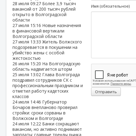
28 июля
09:27
Более 3,9 тысяч
Имя (обязательное)
вакансий от 200 тысяч рублей
открыто в Волгоградской
области
27 июля
15:16
Новые назначения
в финансовой вертикали
Волгоградской области
27 июля
13:33
Житель Волжского
подозревается в покушении на
убийство жены с особой
жестокостью
26 июля
15:20
На Волгоградскую
область надвигается шторм
25 июля
13:02
Глава Волгограда
поздравил сотрудников СК с
профессиональным праздником и
отметил работу кадетских
Отправить
классов
24 июля
14:46
Губернатор
Бочаров внепланово проверил
стройки: сроки сорваны в
Волжском и Волгограде
24 июля
12:22
Банки сокращают
вакансии, но активно поднимают
зарплаты: главные тренды рынка