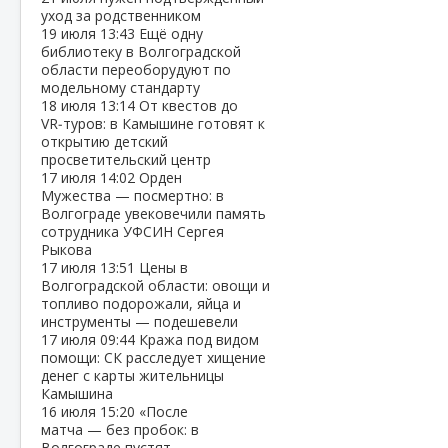
уход за родственником
19 июля
13:43
Ещё одну
библиотеку в Волгоградской
области переоборудуют по
модельному стандарту
18 июля
13:14
От квестов до
VR‑туров: в Камышине готовят к
открытию детский
просветительский центр
17 июля
14:02
Орден
Мужества — посмертно: в
Волгограде увековечили память
сотрудника УФСИН Сергея
Рыкова
17 июля
13:51
Цены в
Волгоградской области: овощи и
топливо подорожали, яйца и
инструменты — подешевели
17 июля
09:44
Кража под видом
помощи: СК расследует хищение
денег с карты жительницы
Камышина
16 июля
15:20
«После
матча — без пробок: в
Волгограде пустят