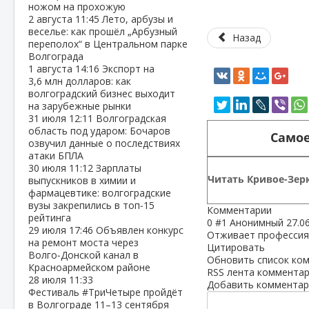
ножом на прохожую
2 августа
11:45
Лето, арбузы и
веселье: как прошёл „Арбузный
Назад
переполох“ в Центральном парке
Волгограда
1 августа
14:16
Экспорт на
3,6 млн долларов: как
волгоградский бизнес выходит
на зарубежные рынки
31 июля
12:11
Волгоградская
область под ударом: Бочаров
Самое
озвучил данные о последствиях
атаки БПЛА
30 июля
11:12
Зарплаты
Читать Кривое-Зерк
выпускников в химии и
фармацевтике: волгоградские
вузы закрепились в топ‑15
Комментарии
рейтинга
0
#1
Анонимный
27.0
29 июля
17:46
Объявлен конкурс
Отживает профессия.
на ремонт моста через
Цитировать
Волго‑Донской канал в
Обновить список ко
Красноармейском районе
RSS лента комментар
28 июля
11:33
Добавить комментар
Фестиваль #ТриЧетыре пройдёт
в Волгограде 11–13 сентября