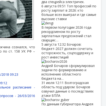
два спецрейса электричек.
6 августа
09:51
Топ профессий по
росту зарплат в 2026: кто
больше всех выиграл и где самые
высокие ставки
В первом полугодии 2026 года
рекордсменом по росту
зарплатных предложений стал
сварщик:…
5 августа
12:32
Бочаров:
жчина сознался, что
бюджет‑2027 должен сочетать
 по ст. 158 УК РФ –
осторожность, соцподдержку и
рост инвестиций
Андрей Бочаров сформулировал
задачи по формированию и
исполнению областного
/2018 09:23
бюджета на…
31 июля
12:11
Волгоградская
09:12
область под ударом: Бочаров
ольное расписание -
озвучил данные о последствиях
атаки БПЛА
вопросов -
26/03/2016
По данным губернатора Андрея