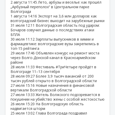
2 августа
11:45
Лето, арбузы и веселье: как прошёл
„Арбузный переполох“ в Центральном парке
Волгограда
1 августа
14:16
Экспорт на 3,6 млн долларов: как
волгоградский бизнес выходит на зарубежные рынки
31 июля
12:11
Волгоградская область под ударом:
Бочаров озвучил данные о последствиях атаки
БПЛА
30 июля
11:12
Зарплаты выпускников в химии и
фармацевтике: волгоградские вузы закрепились в
топ‑15 рейтинга
29 июля
17:46
Объявлен конкурс на ремонт моста
через Волго‑Донской канал в Красноармейском
районе
28 июля
11:33
Фестиваль #ТриЧетыре пройдёт в
Волгограде 11–13 сентября
28 июля
09:27
Более 3,9 тысяч вакансий от 200
тысяч рублей открыто в Волгоградской области
27 июля
15:16
Новые назначения в финансовой
вертикали Волгоградской области
27 июля
13:33
Житель Волжского подозревается в
покушении на убийство жены с особой жестокостью
26 июля
15:20
На Волгоградскую область
надвигается шторм
25 июля
13:02
Глава Волгограда поздравил