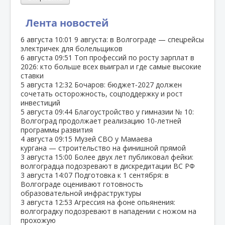
Лента новостей
6 августа
10:01
9 августа: в Волгограде — спецрейсы
электричек для болельщиков
6 августа
09:51
Топ профессий по росту зарплат в
2026: кто больше всех выиграл и где самые высокие
ставки
5 августа
12:32
Бочаров: бюджет‑2027 должен
сочетать осторожность, соцподдержку и рост
инвестиций
5 августа
09:44
Благоустройство у гимназии № 10:
Волгоград продолжает реализацию 10‑летней
программы развития
4 августа
09:15
Музей СВО у Мамаева
кургана — строительство на финишной прямой
3 августа
15:00
Более двух лет публиковал фейки:
волгоградца подозревают в дискредитации ВС РФ
3 августа
14:07
Подготовка к 1 сентября: в
Волгограде оценивают готовность
образовательной инфраструктуры
3 августа
12:53
Агрессия на фоне опьянения:
волгоградку подозревают в нападении с ножом на
прохожую