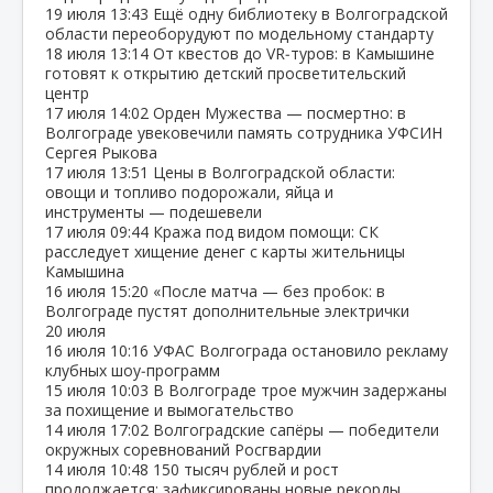
19 июля
13:43
Ещё одну библиотеку в Волгоградской
области переоборудуют по модельному стандарту
18 июля
13:14
От квестов до VR‑туров: в Камышине
готовят к открытию детский просветительский
центр
17 июля
14:02
Орден Мужества — посмертно: в
Волгограде увековечили память сотрудника УФСИН
Сергея Рыкова
17 июля
13:51
Цены в Волгоградской области:
овощи и топливо подорожали, яйца и
инструменты — подешевели
17 июля
09:44
Кража под видом помощи: СК
расследует хищение денег с карты жительницы
Камышина
16 июля
15:20
«После матча — без пробок: в
Волгограде пустят дополнительные электрички
20 июля
16 июля
10:16
УФАС Волгограда остановило рекламу
клубных шоу‑программ
15 июля
10:03
В Волгограде трое мужчин задержаны
за похищение и вымогательство
14 июля
17:02
Волгоградские сапёры — победители
окружных соревнований Росгвардии
14 июля
10:48
150 тысяч рублей и рост
продолжается: зафиксированы новые рекорды