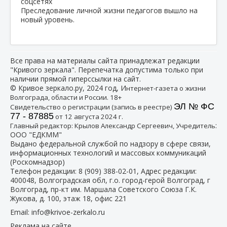
Преследование личной жизни педагогов вышло на
новый уровень.
Все права на материалы сайта принадлежат редакции
"Кривого зеркала". Перепечатка допустима только при
наличии прямой гиперссылки на сайт.
© Кривое зеркало.ру, 2024 год, И
нтернет-газета о жизни
Волгограда, области и России. 18+
ЭЛ № ФС
Свидетельство о регистрации (запись в реестре)
77 - 87885
от 12 августа 2024 г.
:
Главный редактор: Крылов Александр Сергеевич, Учредитель
ООО "ЕДКММ"
Выдано федеральной службой по надзору в сфере связи,
информационных технологий и массовых коммуникаций
(Роскомнадзор)
Телефон редакции:
8 (909) 388-02-01
, Адрес редакции:
400048, Волгоградская обл, г.о. город-герой Волгоград, г
Волгоград, пр-кт им. Маршала Советского Союза Г.К.
Жукова, д. 100, этаж 18, офис 221
Email:
info@krivoe-zerkalo.ru
Реклама на сайте