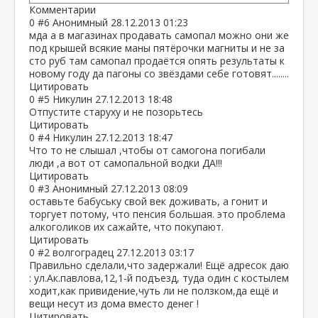
Комментарии
0
#6
Анонимный
28.12.2013 01:23
мда а в магазинах продавать самопал можно они же
под крышей всякие маны пятёрочки магниты и не за
сто руб там самопал продаётся опять результаты к
новому году да пагоны со звёздами себе готовят........
Цитировать
0
#5
Никулин
27.12.2013 18:48
Отпустите старуху и не позорьтесь
Цитировать
0
#4
Никулин
27.12.2013 18:47
Что то не слышал ,чтобы от самогона погибали
люди ,а вот от самопальной водки ДА!!!
Цитировать
0
#3
Анонимный
27.12.2013 08:09
оставьте бабуську свой век доживать, а гонит и
торгует потому, что пенсия большая. это проблема
алкоголиков их сажайте, что покупают.
Цитировать
0
#2
волгоградец
27.12.2013 03:17
Правильно сделали,что задержали! Ещё адресок даю
: ул.Ак.павлова,12,1-й подъезд, туда один с костылем
ходит,как привидение,чуть ли не ползком,да ещё и
вещи несут из дома вместо денег !
Цитировать