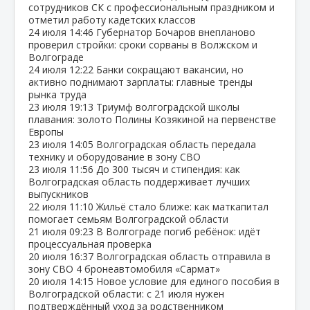
сотрудников СК с профессиональным праздником и
отметил работу кадетских классов
24 июля
14:46
Губернатор Бочаров внепланово
проверил стройки: сроки сорваны в Волжском и
Волгограде
24 июля
12:22
Банки сокращают вакансии, но
активно поднимают зарплаты: главные тренды
рынка труда
23 июля
19:13
Триумф волгоградской школы
плавания: золото Полины Козякиной на первенстве
Европы
23 июля
14:05
Волгоградская область передала
технику и оборудование в зону СВО
23 июля
11:56
До 300 тысяч и стипендия: как
Волгоградская область поддерживает лучших
выпускников
22 июля
11:10
Жильё стало ближе: как маткапитал
помогает семьям Волгоградской области
21 июля
09:23
В Волгограде погиб ребёнок: идёт
процессуальная проверка
20 июля
16:37
Волгоградская область отправила в
зону СВО 4 бронеавтомобиля «Сармат»
20 июля
14:15
Новое условие для единого пособия в
Волгоградской области: с 21 июля нужен
подтверждённый уход за родственником