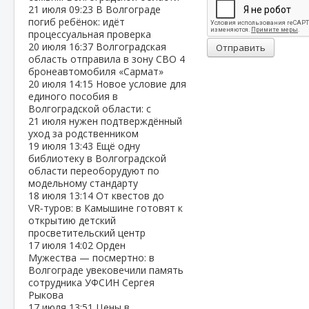
21 июля
09:23
В Волгограде
погиб ребёнок: идёт
процессуальная проверка
20 июля
16:37
Волгоградская
Отправить
область отправила в зону СВО 4
бронеавтомобиля «Сармат»
20 июля
14:15
Новое условие для
единого пособия в
Волгоградской области: с
21 июля нужен подтверждённый
уход за родственником
19 июля
13:43
Ещё одну
библиотеку в Волгоградской
области переоборудуют по
модельному стандарту
18 июля
13:14
От квестов до
VR‑туров: в Камышине готовят к
открытию детский
просветительский центр
17 июля
14:02
Орден
Мужества — посмертно: в
Волгограде увековечили память
сотрудника УФСИН Сергея
Рыкова
17 июля
13:51
Цены в