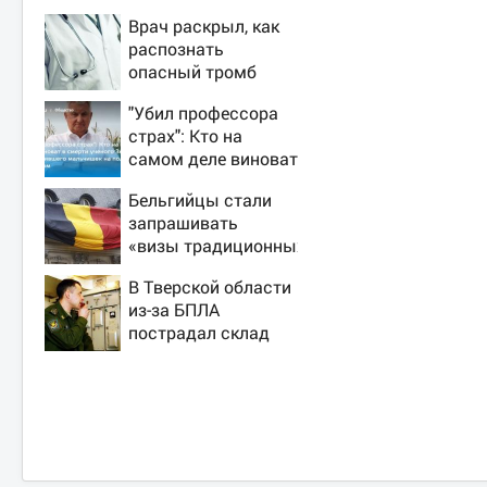
Врач раскрыл, как
распознать
опасный тромб
"Убил профессора
страх": Кто на
самом деле виноват
в смерти ученого
Бельгийцы стали
Зезина,
запрашивать
остановившего
«визы традиционных
мальчишек на поле
ценностей» в
с горохом
В Тверской области
посольстве РФ
из-за БПЛА
пострадал склад
Вайлдберриз и
постройки в СНТ –
Новости Твери и
городов Тверской
области сегодня -
Afanasy.biz –