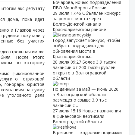
Бочарова, ночью подразделения
ПВО Минобороны России…
 итогам экс-депутату
29 июля
17:46
Объявлен конкурс
на ремонт моста через
ся дома, пока идет
Волго‑Донской канал в
Красноармейском районе
енко и Глазков через
трудники покупали у
Город запускает конкурс, чтобы
енные без участия
выбрать подрядчика для
обновления моста в
одконтрольная им же
Красноармейском…
обиля. После этого
28 июля
09:27
Более 3,9 тысяч
тчиком по которому
вакансий от 200 тысяч рублей
открыто в Волгоградской
мимо фиксированной
области
услуги от страховой
е, гонорары юристов
По данным за май — июнь 2026,
 компаниям на сумму
в Волгоградской области
ие уголовного дела
размещено свыше 3,9 тыс.
вакансий с…
27 июля
15:16
Новые назначения
в финансовой вертикали
Волгоградской области
В регионе — кадровые подвижки: