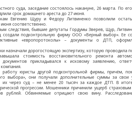
тного суда, заседание состоялось накануне, 26 марта. По его
длили срок домашнего ареста до 27 июня.
икам Евгению Щуру и Федору Литвиненко позволили остать
5 июня соответственно.
ым следствия, бывшие депутаты Гордумы Зверев, Щур, Литвин
 создали подконтрольную фирму ООО «Верный выбор». Ее со
иктивные «европоротоколы» – документы о ДТП, оформл
ки назначали дорогостоящую экспертизу, которую проводила п
завышала стоимость восстановительного ремонта автом
 документов прикладывался к исковому заявлению, отве
 компания.
и работу юристы другой подконтрольной фирмы, причём, по
го выбора», они получали дополнительные суммы за свои 
я их через суд – не менее 20 тысяч за каждое ДТП. В итог
трической прогрессии. Мошенники причинили ущерб страховым
в рублей. Обвиняемые отрицают свою вину. Расследован