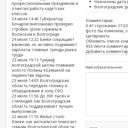
Назначены дата 
профессиональным праздником и
Волгоградские д
отметил работу кадетских
классов
24 июля
14:46
Губернатор
Комментарии
Бочаров внепланово проверил
0
#1
горожанин
27.03
стройки: сроки сорваны в
фото бы поменяли, э
Волжском и Волгограде
Цитировать
24 июля
12:22
Банки сокращают
Обновить список ко
вакансии, но активно поднимают
RSS лента комментар
зарплаты: главные тренды рынка
Добавить комментар
труда
23 июля
19:13
Триумф
волгоградской школы плавания:
Имя (обязательное)
золото Полины Козякиной на
первенстве Европы
23 июля
14:05
Волгоградская
область передала технику и
оборудование в зону СВО
23 июля
11:56
До 300 тысяч и
стипендия: как Волгоградская
область поддерживает лучших
выпускников
22 июля
11:10
Жильё стало
ближе: как маткапитал помогает
семьям Волгоградской области