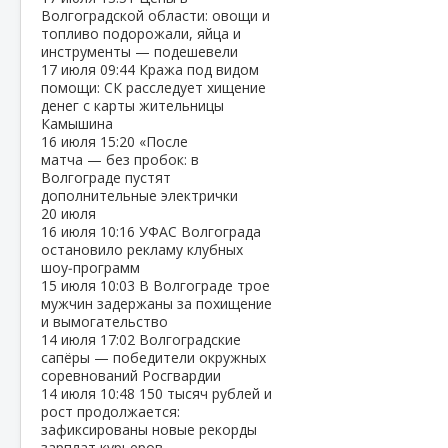
Волгоградской области: овощи и
топливо подорожали, яйца и
инструменты — подешевели
17 июля
09:44
Кража под видом
помощи: СК расследует хищение
денег с карты жительницы
Камышина
16 июля
15:20
«После
матча — без пробок: в
Волгограде пустят
дополнительные электрички
20 июля
16 июля
10:16
УФАС Волгограда
остановило рекламу клубных
шоу‑программ
15 июля
10:03
В Волгограде трое
мужчин задержаны за похищение
и вымогательство
14 июля
17:02
Волгоградские
сапёры — победители окружных
соревнований Росгвардии
14 июля
10:48
150 тысяч рублей и
рост продолжается:
зафиксированы новые рекорды
зарплат курьеров