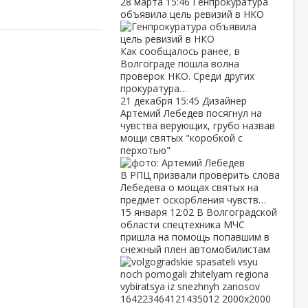
28 марта
15:46
Генпрокуратура
объявила цель ревизий в НКО
Как сообщалось ранее, в
Волгограде пошла волна
проверок НКО. Среди других
прокуратура…
21 декабря
15:45
Дизайнер
Артемий Лебедев посягнул на
чувства верующих, грубо назвав
мощи святых "коробкой с
перхотью"
В РПЦ призвали проверить слова
Лебедева о мощах святых на
предмет оскорбления чувств…
15 января
12:02
В Волгоградской
области спецтехника МЧС
пришла на помощь попавшим в
снежный плен автомобилистам