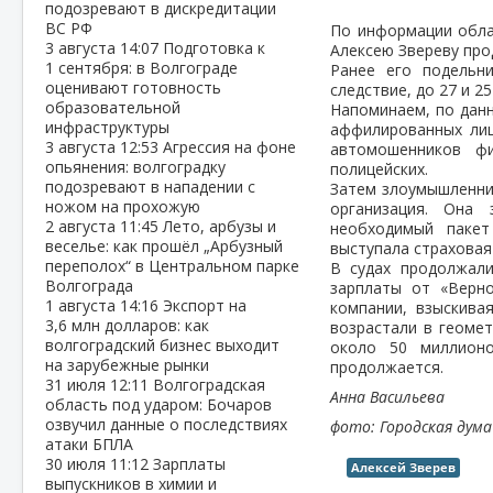
подозревают в дискредитации
ВС РФ
По информации облас
3 августа
14:07
Подготовка к
Алексею Звереву про
1 сентября: в Волгограде
Ранее его подельн
оценивают готовность
следствие, до 27 и 2
образовательной
Напоминаем, по данн
инфраструктуры
аффилированных лиц
3 августа
12:53
Агрессия на фоне
автомошенников ф
опьянения: волгоградку
полицейских.
подозревают в нападении с
Затем злоумышленни
ножом на прохожую
организация. Она 
2 августа
11:45
Лето, арбузы и
необходимый пакет
веселье: как прошёл „Арбузный
выступала страховая
переполох“ в Центральном парке
В судах продолжал
Волгограда
зарплаты от «Верно
1 августа
14:16
Экспорт на
компании, взыскива
3,6 млн долларов: как
возрастали в геоме
волгоградский бизнес выходит
около 50 миллионо
на зарубежные рынки
продолжается.
31 июля
12:11
Волгоградская
Анна Васильева
область под ударом: Бочаров
озвучил данные о последствиях
фото: Городская дума
атаки БПЛА
30 июля
11:12
Зарплаты
Алексей Зверев
выпускников в химии и