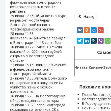
фармацевтике: волгоградские
вузы закрепились в топ‑15
рейтинга
29 июля
17:46
Объявлен конкурс
Назад
на ремонт моста через
Волго‑Донской канал в
Красноармейском районе
28 июля
11:33
Фестиваль #ТриЧетыре пройдёт
в Волгограде 11–13 сентября
28 июля
09:27
Более 3,9 тысяч
вакансий от 200 тысяч рублей
Самое
открыто в Волгоградской
области
27 июля
15:16
Новые назначения
Читать Кривое-Зерк
в финансовой вертикали
Волгоградской области
27 июля
13:33
Житель Волжского
подозревается в покушении на
Похожие нов
убийство жены с особой
жестокостью
Глава Волгоград
26 июля
15:20
На Волгоградскую
Волгоградских в
область надвигается шторм
В Городище авто
25 июля
13:02
Глава Волгограда
Почти 230 тысяч
поздравил сотрудников СК с