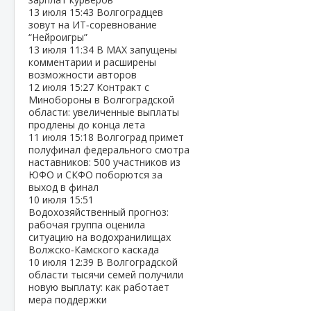
13 июля
15:43
Волгоградцев
зовут на ИТ‑соревнование
“Нейроигры”
13 июля
11:34
В МАХ запущены
комментарии и расширены
возможности авторов
12 июля
15:27
Контракт с
Минобороны в Волгоградской
области: увеличенные выплаты
продлены до конца лета
11 июля
15:18
Волгоград примет
полуфинал федерального смотра
наставников: 500 участников из
ЮФО и СКФО поборются за
выход в финал
10 июля
15:51
Водохозяйственный прогноз:
рабочая группа оценила
ситуацию на водохранилищах
Волжско‑Камского каскада
10 июля
12:39
В Волгоградской
области тысячи семей получили
новую выплату: как работает
мера поддержки