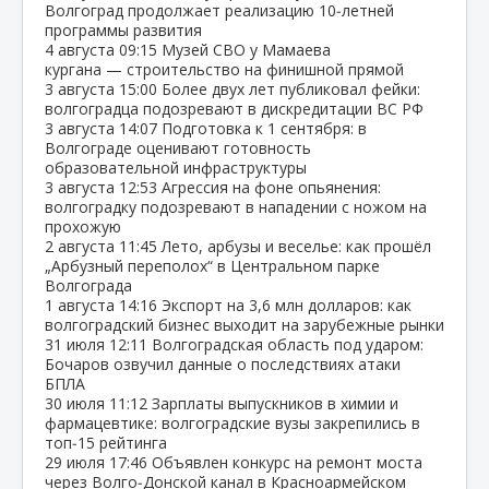
Волгоград продолжает реализацию 10‑летней
программы развития
4 августа
09:15
Музей СВО у Мамаева
кургана — строительство на финишной прямой
3 августа
15:00
Более двух лет публиковал фейки:
волгоградца подозревают в дискредитации ВС РФ
3 августа
14:07
Подготовка к 1 сентября: в
Волгограде оценивают готовность
образовательной инфраструктуры
3 августа
12:53
Агрессия на фоне опьянения:
волгоградку подозревают в нападении с ножом на
прохожую
2 августа
11:45
Лето, арбузы и веселье: как прошёл
„Арбузный переполох“ в Центральном парке
Волгограда
1 августа
14:16
Экспорт на 3,6 млн долларов: как
волгоградский бизнес выходит на зарубежные рынки
31 июля
12:11
Волгоградская область под ударом:
Бочаров озвучил данные о последствиях атаки
БПЛА
30 июля
11:12
Зарплаты выпускников в химии и
фармацевтике: волгоградские вузы закрепились в
топ‑15 рейтинга
29 июля
17:46
Объявлен конкурс на ремонт моста
через Волго‑Донской канал в Красноармейском