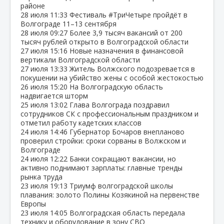
районе
28 июля
11:33
Фестиваль #ТриЧетыре пройдёт в
Волгограде 11–13 сентября
28 июля
09:27
Более 3,9 тысяч вакансий от 200
тысяч рублей открыто в Волгоградской области
27 июля
15:16
Новые назначения в финансовой
вертикали Волгоградской области
27 июля
13:33
Житель Волжского подозревается в
покушении на убийство жены с особой жестокостью
26 июля
15:20
На Волгоградскую область
надвигается шторм
25 июля
13:02
Глава Волгограда поздравил
сотрудников СК с профессиональным праздником и
отметил работу кадетских классов
24 июля
14:46
Губернатор Бочаров внепланово
проверил стройки: сроки сорваны в Волжском и
Волгограде
24 июля
12:22
Банки сокращают вакансии, но
активно поднимают зарплаты: главные тренды
рынка труда
23 июля
19:13
Триумф волгоградской школы
плавания: золото Полины Козякиной на первенстве
Европы
23 июля
14:05
Волгоградская область передала
технику и оборудование в зону СВО