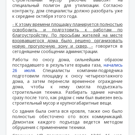
специальный полигон для утилизации. Согласно
контракту, дом специалисты должно разобрать уже
к середине октября этого года.
- К этому времени площадку планируется полностью
освободить и подготовить к работам по
благоустройству. По просьбам жителей на месте
взорвавшегося дома было решено организовать
новую прогулочную зону и сквер, -
говорится в
сегодняшнем сообщении администрации.
Работы по сносу дома, сильнейшим образом
пострадавшего в результате взрыва газа,
начались
26 июля.
Специалисты компании-подрядчика
подготовили площадку к сносу четырехэтажного
дома, а затем перенесли временное ограждение
дома, чтобы к нему смогла подъезжать
строительная техника. Разбирать здание начали
сразу после того, как рядом с ним был вывезен весь
строительный мусор и крупногабаритные вещи.
Со здания была снята вся кровля, также оно было
полностью обесточено ото всех коммуникаций.
Демонтаж каждого подъезда ведется методом
обрушения с применением техники.