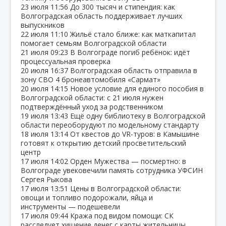
23 июля
11:56
До 300 тысяч и стипендия: как
Волгоградская область поддерживает лучших
выпускников
22 июля
11:10
Жильё стало ближе: как маткапитал
помогает семьям Волгоградской области
21 июля
09:23
В Волгограде погиб ребёнок: идёт
процессуальная проверка
20 июля
16:37
Волгоградская область отправила в
зону СВО 4 бронеавтомобиля «Сармат»
20 июля
14:15
Новое условие для единого пособия в
Волгоградской области: с 21 июля нужен
подтверждённый уход за родственником
19 июля
13:43
Ещё одну библиотеку в Волгоградской
области переоборудуют по модельному стандарту
18 июля
13:14
От квестов до VR‑туров: в Камышине
готовят к открытию детский просветительский
центр
17 июля
14:02
Орден Мужества — посмертно: в
Волгограде увековечили память сотрудника УФСИН
Сергея Рыкова
17 июля
13:51
Цены в Волгоградской области:
овощи и топливо подорожали, яйца и
инструменты — подешевели
17 июля
09:44
Кража под видом помощи: СК
расследует хищение денег с карты жительницы