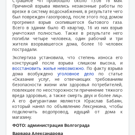
Страшное ЧП произошло около 13:06 16 мая.
Причиной взрыва явились незаконные работы по
врезке в систему водоснабжения, в результате чего
был поврежден газопровод, после этого под домом
прогремел взрыв скопившегося бытового газа.
Всего в здании было 45 квартир, 16 из них взрыв
уничтожил полностью. Также в результате него
погибли четыре человека, один рабочий и три
жителя взорвавшегося дома, более 10 человек
пострадали.
Экспертиза установила, что степень износа его
конструкций после взрыва слишком высока, и
восстановить жилье невозможно.
По факту взрыва
дома возбуждено
уголовное дело
по статье
«Оказание услуг, не отвечающих требованиям
безопасности жизни или здоровья потребителей,
повлекшее по неосторожности причинение тяжкого
вреда здоровью, а также смерть двух и более лиц».
А его фигурантами являются Юраслав Бабаян,
который нанял по объявлению Лексункина, чтобы
подключить водопровод, идущий от дома к
магазину.
ФОТО: администрация Волгограда
Варвара Александрова