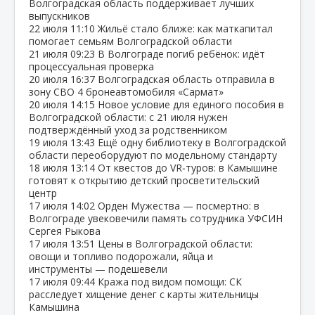
Волгоградская область поддерживает лучших
выпускников
22 июля
11:10
Жильё стало ближе: как маткапитал
помогает семьям Волгоградской области
21 июля
09:23
В Волгограде погиб ребёнок: идёт
процессуальная проверка
20 июля
16:37
Волгоградская область отправила в
зону СВО 4 бронеавтомобиля «Сармат»
20 июля
14:15
Новое условие для единого пособия в
Волгоградской области: с 21 июля нужен
подтверждённый уход за родственником
19 июля
13:43
Ещё одну библиотеку в Волгоградской
области переоборудуют по модельному стандарту
18 июля
13:14
От квестов до VR‑туров: в Камышине
готовят к открытию детский просветительский
центр
17 июля
14:02
Орден Мужества — посмертно: в
Волгограде увековечили память сотрудника УФСИН
Сергея Рыкова
17 июля
13:51
Цены в Волгоградской области:
овощи и топливо подорожали, яйца и
инструменты — подешевели
17 июля
09:44
Кража под видом помощи: СК
расследует хищение денег с карты жительницы
Камышина