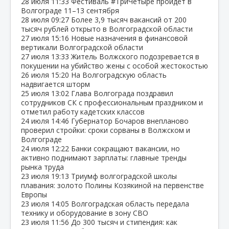
28 июля
11:33
Фестиваль #ТриЧетыре пройдёт в
Волгограде 11–13 сентября
28 июля
09:27
Более 3,9 тысяч вакансий от 200
тысяч рублей открыто в Волгоградской области
27 июля
15:16
Новые назначения в финансовой
вертикали Волгоградской области
27 июля
13:33
Житель Волжского подозревается в
покушении на убийство жены с особой жестокостью
26 июля
15:20
На Волгоградскую область
надвигается шторм
25 июля
13:02
Глава Волгограда поздравил
сотрудников СК с профессиональным праздником и
отметил работу кадетских классов
24 июля
14:46
Губернатор Бочаров внепланово
проверил стройки: сроки сорваны в Волжском и
Волгограде
24 июля
12:22
Банки сокращают вакансии, но
активно поднимают зарплаты: главные тренды
рынка труда
23 июля
19:13
Триумф волгоградской школы
плавания: золото Полины Козякиной на первенстве
Европы
23 июля
14:05
Волгоградская область передала
технику и оборудование в зону СВО
23 июля
11:56
До 300 тысяч и стипендия: как