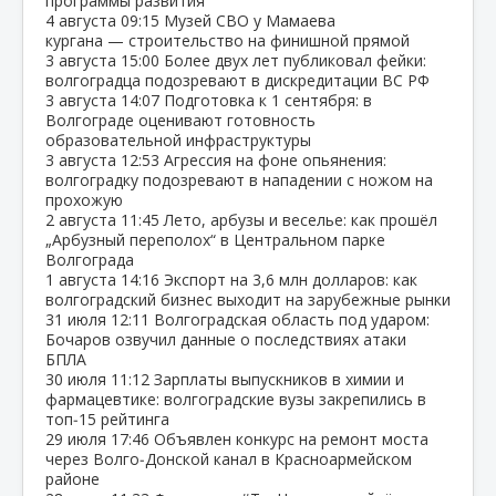
программы развития
4 августа
09:15
Музей СВО у Мамаева
кургана — строительство на финишной прямой
3 августа
15:00
Более двух лет публиковал фейки:
волгоградца подозревают в дискредитации ВС РФ
3 августа
14:07
Подготовка к 1 сентября: в
Волгограде оценивают готовность
образовательной инфраструктуры
3 августа
12:53
Агрессия на фоне опьянения:
волгоградку подозревают в нападении с ножом на
прохожую
2 августа
11:45
Лето, арбузы и веселье: как прошёл
„Арбузный переполох“ в Центральном парке
Волгограда
1 августа
14:16
Экспорт на 3,6 млн долларов: как
волгоградский бизнес выходит на зарубежные рынки
31 июля
12:11
Волгоградская область под ударом:
Бочаров озвучил данные о последствиях атаки
БПЛА
30 июля
11:12
Зарплаты выпускников в химии и
фармацевтике: волгоградские вузы закрепились в
топ‑15 рейтинга
29 июля
17:46
Объявлен конкурс на ремонт моста
через Волго‑Донской канал в Красноармейском
районе