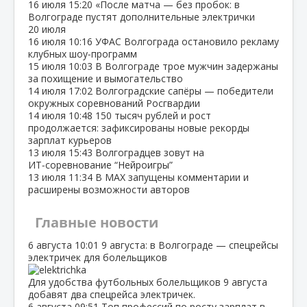
16 июля
15:20
«После матча — без пробок: в
Волгограде пустят дополнительные электрички
20 июля
16 июля
10:16
УФАС Волгограда остановило рекламу
клубных шоу‑программ
15 июля
10:03
В Волгограде трое мужчин задержаны
за похищение и вымогательство
14 июля
17:02
Волгоградские сапёры — победители
окружных соревнований Росгвардии
14 июля
10:48
150 тысяч рублей и рост
продолжается: зафиксированы новые рекорды
зарплат курьеров
13 июля
15:43
Волгоградцев зовут на
ИТ‑соревнование “Нейроигры”
13 июля
11:34
В МАХ запущены комментарии и
расширены возможности авторов
Главные новости
6 августа
10:01
9 августа: в Волгограде — спецрейсы
электричек для болельщиков
Для удобства футбольных болельщиков 9 августа
добавят два спецрейса электричек.
6 августа
09:51
Топ профессий по росту зарплат в