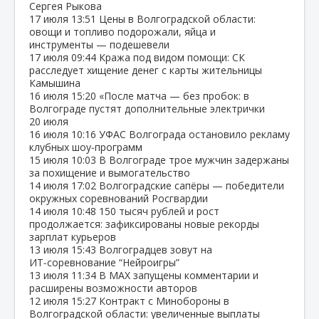
Сергея Рыкова
17 июля
13:51
Цены в Волгоградской области:
овощи и топливо подорожали, яйца и
инструменты — подешевели
17 июля
09:44
Кража под видом помощи: СК
расследует хищение денег с карты жительницы
Камышина
16 июля
15:20
«После матча — без пробок: в
Волгограде пустят дополнительные электрички
20 июля
16 июля
10:16
УФАС Волгограда остановило рекламу
клубных шоу‑программ
15 июля
10:03
В Волгограде трое мужчин задержаны
за похищение и вымогательство
14 июля
17:02
Волгоградские сапёры — победители
окружных соревнований Росгвардии
14 июля
10:48
150 тысяч рублей и рост
продолжается: зафиксированы новые рекорды
зарплат курьеров
13 июля
15:43
Волгоградцев зовут на
ИТ‑соревнование “Нейроигры”
13 июля
11:34
В МАХ запущены комментарии и
расширены возможности авторов
12 июля
15:27
Контракт с Минобороны в
Волгоградской области: увеличенные выплаты