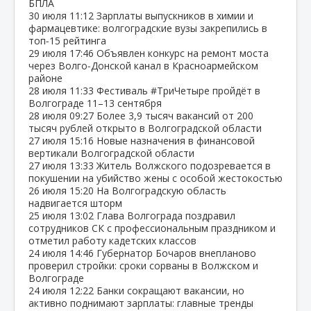
БПЛА
30 июля
11:12
Зарплаты выпускников в химии и
фармацевтике: волгоградские вузы закрепились в
топ‑15 рейтинга
29 июля
17:46
Объявлен конкурс на ремонт моста
через Волго‑Донской канал в Красноармейском
районе
28 июля
11:33
Фестиваль #ТриЧетыре пройдёт в
Волгограде 11–13 сентября
28 июля
09:27
Более 3,9 тысяч вакансий от 200
тысяч рублей открыто в Волгоградской области
27 июля
15:16
Новые назначения в финансовой
вертикали Волгоградской области
27 июля
13:33
Житель Волжского подозревается в
покушении на убийство жены с особой жестокостью
26 июля
15:20
На Волгоградскую область
надвигается шторм
25 июля
13:02
Глава Волгограда поздравил
сотрудников СК с профессиональным праздником и
отметил работу кадетских классов
24 июля
14:46
Губернатор Бочаров внепланово
проверил стройки: сроки сорваны в Волжском и
Волгограде
24 июля
12:22
Банки сокращают вакансии, но
активно поднимают зарплаты: главные тренды