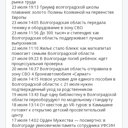
рынка труда
23 июля
19:13
Триумф волгоградской школы
плавания: золото Полины Козякиной на первенстве
Европы
23 июля
14:05
Волгоградская область передала
технику и оборудование в зону СВО
23 июля
11:56
До 300 тысяч и стипендия: как
Волгоградская область поддерживает лучших
выпускников
22 июля
11:10
Жильё стало ближе: как маткапитал
помогает семьям Волгоградской области
21 июля
09:23
В Волгограде погиб ребёнок: идёт
процессуальная проверка
20 июля
16:37
Волгоградская область отправила в
зону СВО 4 бронеавтомобиля «Сармат»
20 июля
14:15
Новое условие для единого пособия в
Волгоградской области: с 21 июля нужен
подтверждённый уход за родственником
19 июля
13:43
Ещё одну библиотеку в Волгоградской
области переоборудуют по модельному стандарту
18 июля
13:14
От квестов до VR‑туров: в Камышине
готовят к открытию детский просветительский
центр
17 июля
14:02
Орден Мужества — посмертно: в
Волгограде увековечили память сотрудника УФСИН