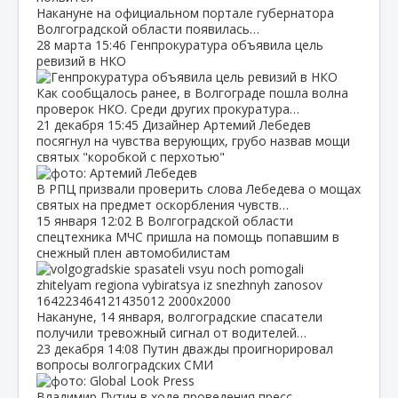
Накануне на официальном портале губернатора
Волгоградской области появилась…
28 марта
15:46
Генпрокуратура объявила цель
ревизий в НКО
Как сообщалось ранее, в Волгограде пошла волна
проверок НКО. Среди других прокуратура…
21 декабря
15:45
Дизайнер Артемий Лебедев
посягнул на чувства верующих, грубо назвав мощи
святых "коробкой с перхотью"
В РПЦ призвали проверить слова Лебедева о мощах
святых на предмет оскорбления чувств…
15 января
12:02
В Волгоградской области
спецтехника МЧС пришла на помощь попавшим в
снежный плен автомобилистам
Накануне, 14 января, волгоградские спасатели
получили тревожный сигнал от водителей…
23 декабря
14:08
Путин дважды проигнорировал
вопросы волгоградских СМИ
Владимир Путин в ходе проведения пресс-