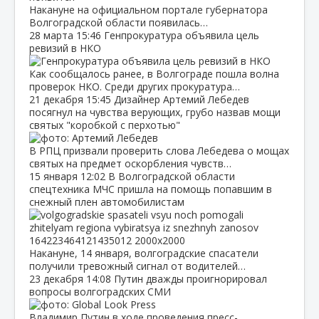
Накануне на официальном портале губернатора
Волгоградской области появилась…
28 марта
15:46
Генпрокуратура объявила цель
ревизий в НКО
Как сообщалось ранее, в Волгограде пошла волна
проверок НКО. Среди других прокуратура…
21 декабря
15:45
Дизайнер Артемий Лебедев
посягнул на чувства верующих, грубо назвав мощи
святых "коробкой с перхотью"
В РПЦ призвали проверить слова Лебедева о мощах
святых на предмет оскорбления чувств…
15 января
12:02
В Волгоградской области
спецтехника МЧС пришла на помощь попавшим в
снежный плен автомобилистам
Накануне, 14 января, волгоградские спасатели
получили тревожный сигнал от водителей…
23 декабря
14:08
Путин дважды проигнорировал
вопросы волгоградских СМИ
Владимир Путин в ходе проведения пресс-