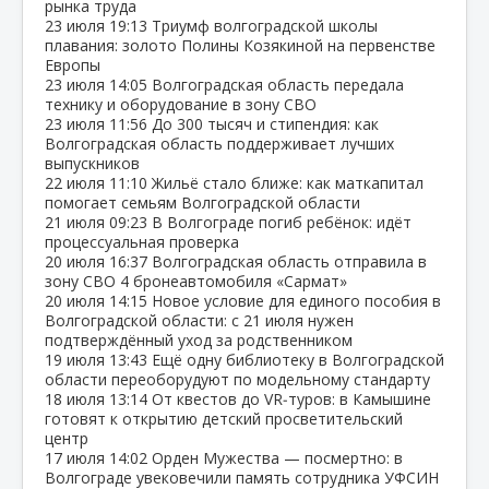
рынка труда
23 июля
19:13
Триумф волгоградской школы
плавания: золото Полины Козякиной на первенстве
Европы
23 июля
14:05
Волгоградская область передала
технику и оборудование в зону СВО
23 июля
11:56
До 300 тысяч и стипендия: как
Волгоградская область поддерживает лучших
выпускников
22 июля
11:10
Жильё стало ближе: как маткапитал
помогает семьям Волгоградской области
21 июля
09:23
В Волгограде погиб ребёнок: идёт
процессуальная проверка
20 июля
16:37
Волгоградская область отправила в
зону СВО 4 бронеавтомобиля «Сармат»
20 июля
14:15
Новое условие для единого пособия в
Волгоградской области: с 21 июля нужен
подтверждённый уход за родственником
19 июля
13:43
Ещё одну библиотеку в Волгоградской
области переоборудуют по модельному стандарту
18 июля
13:14
От квестов до VR‑туров: в Камышине
готовят к открытию детский просветительский
центр
17 июля
14:02
Орден Мужества — посмертно: в
Волгограде увековечили память сотрудника УФСИН