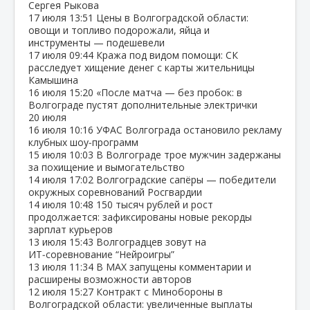
Сергея Рыкова
17 июля
13:51
Цены в Волгоградской области:
овощи и топливо подорожали, яйца и
инструменты — подешевели
17 июля
09:44
Кража под видом помощи: СК
расследует хищение денег с карты жительницы
Камышина
16 июля
15:20
«После матча — без пробок: в
Волгограде пустят дополнительные электрички
20 июля
16 июля
10:16
УФАС Волгограда остановило рекламу
клубных шоу‑программ
15 июля
10:03
В Волгограде трое мужчин задержаны
за похищение и вымогательство
14 июля
17:02
Волгоградские сапёры — победители
окружных соревнований Росгвардии
14 июля
10:48
150 тысяч рублей и рост
продолжается: зафиксированы новые рекорды
зарплат курьеров
13 июля
15:43
Волгоградцев зовут на
ИТ‑соревнование “Нейроигры”
13 июля
11:34
В МАХ запущены комментарии и
расширены возможности авторов
12 июля
15:27
Контракт с Минобороны в
Волгоградской области: увеличенные выплаты