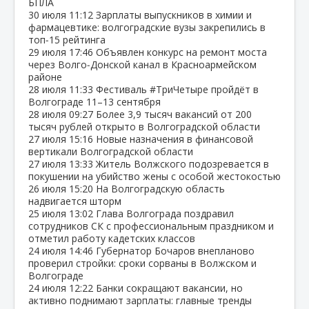
БПЛА
30 июля
11:12
Зарплаты выпускников в химии и
фармацевтике: волгоградские вузы закрепились в
топ‑15 рейтинга
29 июля
17:46
Объявлен конкурс на ремонт моста
через Волго‑Донской канал в Красноармейском
районе
28 июля
11:33
Фестиваль #ТриЧетыре пройдёт в
Волгограде 11–13 сентября
28 июля
09:27
Более 3,9 тысяч вакансий от 200
тысяч рублей открыто в Волгоградской области
27 июля
15:16
Новые назначения в финансовой
вертикали Волгоградской области
27 июля
13:33
Житель Волжского подозревается в
покушении на убийство жены с особой жестокостью
26 июля
15:20
На Волгоградскую область
надвигается шторм
25 июля
13:02
Глава Волгограда поздравил
сотрудников СК с профессиональным праздником и
отметил работу кадетских классов
24 июля
14:46
Губернатор Бочаров внепланово
проверил стройки: сроки сорваны в Волжском и
Волгограде
24 июля
12:22
Банки сокращают вакансии, но
активно поднимают зарплаты: главные тренды