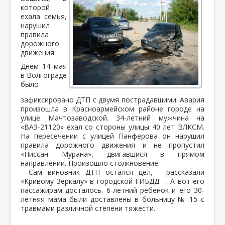
которой
ехала семья,
нарушил
правила
дорожного
движения.
Днем 14 мая
в Волгограде
было
зафиксировано ДТП с двумя пострадавшими. Авария
произошла в Красноармейском районе городе на
улице Мачтозаводской. 34-летний мужчина на
«ВАЗ-21120» ехал со стороны улицы 40 лет ВЛКСМ.
На пересечении с улицей Панферова он нарушил
правила дорожного движения и не пропустил
«Ниссан Мурана», двигавшися в прямом
направлении. Произошло столкновение.
- Сам виновник ДТП остался цел, - рассказали
«Кривому Зеркалу» в городской ГИБДД. – А вот его
пассажирам досталось. 6-летний ребенок и его 30-
летняя мама были доставлены в больницу № 15 с
травмами различной степени тяжести.