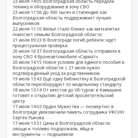
23 июля
14:05
Волгоградская область передала
технику и оборудование в зону СВО
23 июля
11:56
До 300 тысяч и стипендия: как
Волгоградская область поддерживает лучших
выпускников
22 июля
11:10
Жильё стало ближе: как маткапитал
помогает семьям Волгоградской области
21 июля
09:23
В Волгограде погиб ребёнок: идёт
процессуальная проверка
20 июля
16:37
Волгоградская область отправила в
зону СВО 4 бронеавтомобиля «Сармат»
20 июля
14:15
Новое условие для единого пособия в
Волгоградской области: с 21 июля нужен
подтверждённый уход за родственником
19 июля
13:43
Ещё одну библиотеку в Волгоградской
области переоборудуют по модельному стандарту
18 июля
13:14
От квестов до VR‑туров: в Камышине
готовят к открытию детский просветительский
центр
17 июля
14:02
Орден Мужества — посмертно: в
Волгограде увековечили память сотрудника УФСИН
Сергея Рыкова
17 июля
13:51
Цены в Волгоградской области:
овощи и топливо подорожали, яйца и
инструменты — подешевели