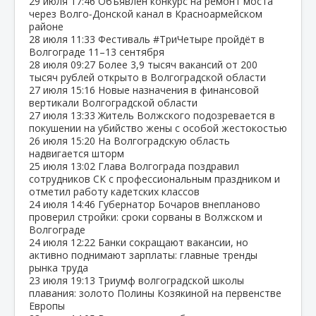
29 июля
17:46
Объявлен конкурс на ремонт моста
через Волго‑Донской канал в Красноармейском
районе
28 июля
11:33
Фестиваль #ТриЧетыре пройдёт в
Волгограде 11–13 сентября
28 июля
09:27
Более 3,9 тысяч вакансий от 200
тысяч рублей открыто в Волгоградской области
27 июля
15:16
Новые назначения в финансовой
вертикали Волгоградской области
27 июля
13:33
Житель Волжского подозревается в
покушении на убийство жены с особой жестокостью
26 июля
15:20
На Волгоградскую область
надвигается шторм
25 июля
13:02
Глава Волгограда поздравил
сотрудников СК с профессиональным праздником и
отметил работу кадетских классов
24 июля
14:46
Губернатор Бочаров внепланово
проверил стройки: сроки сорваны в Волжском и
Волгограде
24 июля
12:22
Банки сокращают вакансии, но
активно поднимают зарплаты: главные тренды
рынка труда
23 июля
19:13
Триумф волгоградской школы
плавания: золото Полины Козякиной на первенстве
Европы