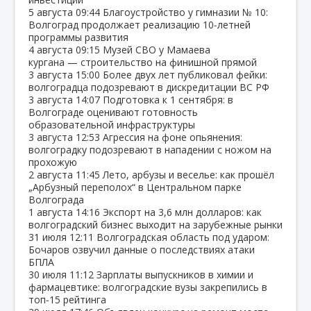
5 августа
09:44
Благоустройство у гимназии № 10:
Волгоград продолжает реализацию 10‑летней
программы развития
4 августа
09:15
Музей СВО у Мамаева
кургана — строительство на финишной прямой
3 августа
15:00
Более двух лет публиковал фейки:
волгоградца подозревают в дискредитации ВС РФ
3 августа
14:07
Подготовка к 1 сентября: в
Волгограде оценивают готовность
образовательной инфраструктуры
3 августа
12:53
Агрессия на фоне опьянения:
волгоградку подозревают в нападении с ножом на
прохожую
2 августа
11:45
Лето, арбузы и веселье: как прошёл
„Арбузный переполох“ в Центральном парке
Волгограда
1 августа
14:16
Экспорт на 3,6 млн долларов: как
волгоградский бизнес выходит на зарубежные рынки
31 июля
12:11
Волгоградская область под ударом:
Бочаров озвучил данные о последствиях атаки
БПЛА
30 июля
11:12
Зарплаты выпускников в химии и
фармацевтике: волгоградские вузы закрепились в
топ‑15 рейтинга