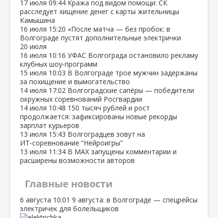
17 июля
09:44
Кража под видом помощи: СК
расследует хищение денег с карты жительницы
Камышина
16 июля
15:20
«После матча — без пробок: в
Волгограде пустят дополнительные электрички
20 июля
16 июля
10:16
УФАС Волгограда остановило рекламу
клубных шоу‑программ
15 июля
10:03
В Волгограде трое мужчин задержаны
за похищение и вымогательство
14 июля
17:02
Волгоградские сапёры — победители
окружных соревнований Росгвардии
14 июля
10:48
150 тысяч рублей и рост
продолжается: зафиксированы новые рекорды
зарплат курьеров
13 июля
15:43
Волгоградцев зовут на
ИТ‑соревнование “Нейроигры”
13 июля
11:34
В МАХ запущены комментарии и
расширены возможности авторов
Главные новости
6 августа
10:01
9 августа: в Волгограде — спецрейсы
электричек для болельщиков