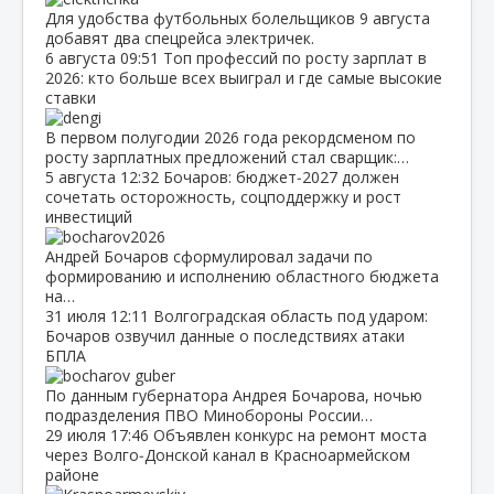
Для удобства футбольных болельщиков 9 августа
добавят два спецрейса электричек.
6 августа
09:51
Топ профессий по росту зарплат в
2026: кто больше всех выиграл и где самые высокие
ставки
В первом полугодии 2026 года рекордсменом по
росту зарплатных предложений стал сварщик:…
5 августа
12:32
Бочаров: бюджет‑2027 должен
сочетать осторожность, соцподдержку и рост
инвестиций
Андрей Бочаров сформулировал задачи по
формированию и исполнению областного бюджета
на…
31 июля
12:11
Волгоградская область под ударом:
Бочаров озвучил данные о последствиях атаки
БПЛА
По данным губернатора Андрея Бочарова, ночью
подразделения ПВО Минобороны России…
29 июля
17:46
Объявлен конкурс на ремонт моста
через Волго‑Донской канал в Красноармейском
районе