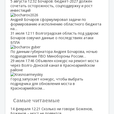
5 августа
12:32
Бочаров: бюджет‑2027 должен
сочетать осторожность, соцподдержку и рост
инвестиций
Андрей Бочаров сформулировал задачи по
формированию и исполнению областного бюджета
на…
31 июля
12:11
Волгоградская область под ударом:
Бочаров озвучил данные о последствиях атаки
БПЛА
По данным губернатора Андрея Бочарова, ночью
подразделения ПВО Минобороны России…
29 июля
17:46
Объявлен конкурс на ремонт моста
через Волго‑Донской канал в Красноармейском
районе
Город запускает конкурс, чтобы выбрать
подрядчика для обновления моста в
Красноармейском…
Самые читаемые
14 февраля
12:21
Сколько ни говори: Боженов,
Боженов – мост не появится