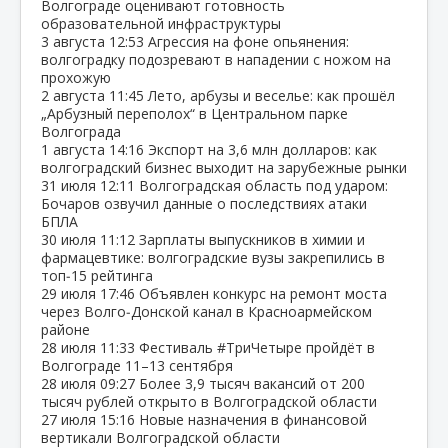
Волгограде оценивают готовность
образовательной инфраструктуры
3 августа
12:53
Агрессия на фоне опьянения:
волгоградку подозревают в нападении с ножом на
прохожую
2 августа
11:45
Лето, арбузы и веселье: как прошёл
„Арбузный переполох“ в Центральном парке
Волгограда
1 августа
14:16
Экспорт на 3,6 млн долларов: как
волгоградский бизнес выходит на зарубежные рынки
31 июля
12:11
Волгоградская область под ударом:
Бочаров озвучил данные о последствиях атаки
БПЛА
30 июля
11:12
Зарплаты выпускников в химии и
фармацевтике: волгоградские вузы закрепились в
топ‑15 рейтинга
29 июля
17:46
Объявлен конкурс на ремонт моста
через Волго‑Донской канал в Красноармейском
районе
28 июля
11:33
Фестиваль #ТриЧетыре пройдёт в
Волгограде 11–13 сентября
28 июля
09:27
Более 3,9 тысяч вакансий от 200
тысяч рублей открыто в Волгоградской области
27 июля
15:16
Новые назначения в финансовой
вертикали Волгоградской области