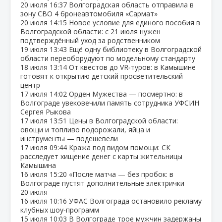
20 июля
16:37
Волгоградская область отправила в
зону СВО 4 бронеавтомобиля «Сармат»
20 июля
14:15
Новое условие для единого пособия в
Волгоградской области: с 21 июля нужен
подтверждённый уход за родственником
19 июля
13:43
Ещё одну библиотеку в Волгоградской
области переоборудуют по модельному стандарту
18 июля
13:14
От квестов до VR‑туров: в Камышине
готовят к открытию детский просветительский
центр
17 июля
14:02
Орден Мужества — посмертно: в
Волгограде увековечили память сотрудника УФСИН
Сергея Рыкова
17 июля
13:51
Цены в Волгоградской области:
овощи и топливо подорожали, яйца и
инструменты — подешевели
17 июля
09:44
Кража под видом помощи: СК
расследует хищение денег с карты жительницы
Камышина
16 июля
15:20
«После матча — без пробок: в
Волгограде пустят дополнительные электрички
20 июля
16 июля
10:16
УФАС Волгограда остановило рекламу
клубных шоу‑программ
15 июля
10:03
В Волгограде трое мужчин задержаны