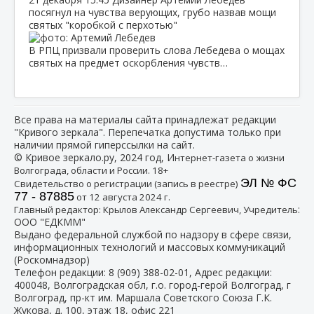
посягнул на чувства верующих, грубо назвав мощи
святых "коробкой с перхотью"
В РПЦ призвали проверить слова Лебедева о мощах
святых на предмет оскорбления чувств…
Все права на материалы сайта принадлежат редакции
"Кривого зеркала". Перепечатка допустима только при
наличии прямой гиперссылки на сайт.
© Кривое зеркало.ру, 2024 год, И
нтернет-газета о жизни
Волгограда, области и России. 18+
ЭЛ № ФС
Свидетельство о регистрации (запись в реестре)
77 - 87885
от 12 августа 2024 г.
:
Главный редактор: Крылов Александр Сергеевич, Учредитель
ООО "ЕДКММ"
Выдано федеральной службой по надзору в сфере связи,
информационных технологий и массовых коммуникаций
(Роскомнадзор)
Телефон редакции:
8 (909) 388-02-01
, Адрес редакции:
400048, Волгоградская обл, г.о. город-герой Волгоград, г
Волгоград, пр-кт им. Маршала Советского Союза Г.К.
Жукова, д. 100, этаж 18, офис 221