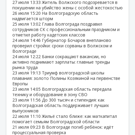
27 июля
13:33
Житель Волжского подозревается в
покушении на убийство жены с особой жестокостью
26 июля
15:20
На Волгоградскую область
надвигается шторм
25 июля
13:02
Глава Волгограда поздравил
сотрудников СК с профессиональным праздником и
отметил работу кадетских классов
24 июля
14:46
Губернатор Бочаров внепланово
проверил стройки: сроки сорваны в Волжском и
Волгограде
24 июля
12:22
Банки сокращают вакансии, но
активно поднимают зарплаты: главные тренды
рынка труда
23 июля
19:13
Триумф волгоградской школы
плавания: золото Полины Козякиной на первенстве
Европы
23 июля
14:05
Волгоградская область передала
технику и оборудование в зону СВО
23 июля
11:56
До 300 тысяч и стипендия: как
Волгоградская область поддерживает лучших
выпускников
22 июля
11:10
Жильё стало ближе: как маткапитал
помогает семьям Волгоградской области
21 июля
09:23
В Волгограде погиб ребёнок: идёт
процессуальная проверка