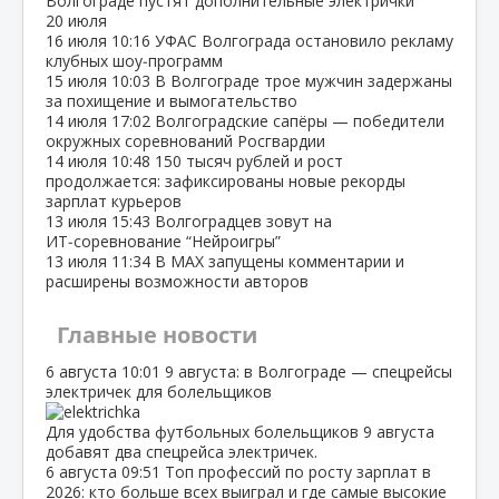
Волгограде пустят дополнительные электрички
20 июля
16 июля
10:16
УФАС Волгограда остановило рекламу
клубных шоу‑программ
15 июля
10:03
В Волгограде трое мужчин задержаны
за похищение и вымогательство
14 июля
17:02
Волгоградские сапёры — победители
окружных соревнований Росгвардии
14 июля
10:48
150 тысяч рублей и рост
продолжается: зафиксированы новые рекорды
зарплат курьеров
13 июля
15:43
Волгоградцев зовут на
ИТ‑соревнование “Нейроигры”
13 июля
11:34
В МАХ запущены комментарии и
расширены возможности авторов
Главные новости
6 августа
10:01
9 августа: в Волгограде — спецрейсы
электричек для болельщиков
Для удобства футбольных болельщиков 9 августа
добавят два спецрейса электричек.
6 августа
09:51
Топ профессий по росту зарплат в
2026: кто больше всех выиграл и где самые высокие