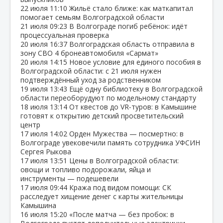
22 июля
11:10
Жильё стало ближе: как маткапитал
помогает семьям Волгоградской области
21 июля
09:23
В Волгограде погиб ребёнок: идёт
процессуальная проверка
20 июля
16:37
Волгоградская область отправила в
зону СВО 4 бронеавтомобиля «Сармат»
20 июля
14:15
Новое условие для единого пособия в
Волгоградской области: с 21 июля нужен
подтверждённый уход за родственником
19 июля
13:43
Ещё одну библиотеку в Волгоградской
области переоборудуют по модельному стандарту
18 июля
13:14
От квестов до VR‑туров: в Камышине
готовят к открытию детский просветительский
центр
17 июля
14:02
Орден Мужества — посмертно: в
Волгограде увековечили память сотрудника УФСИН
Сергея Рыкова
17 июля
13:51
Цены в Волгоградской области:
овощи и топливо подорожали, яйца и
инструменты — подешевели
17 июля
09:44
Кража под видом помощи: СК
расследует хищение денег с карты жительницы
Камышина
16 июля
15:20
«После матча — без пробок: в