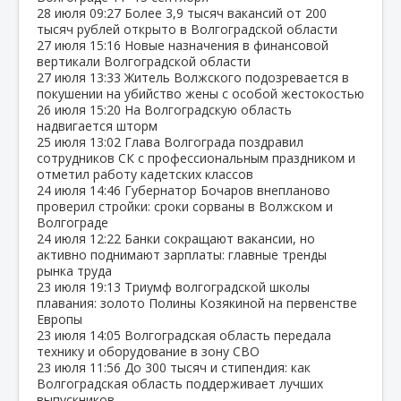
28 июля
09:27
Более 3,9 тысяч вакансий от 200
тысяч рублей открыто в Волгоградской области
27 июля
15:16
Новые назначения в финансовой
вертикали Волгоградской области
27 июля
13:33
Житель Волжского подозревается в
покушении на убийство жены с особой жестокостью
26 июля
15:20
На Волгоградскую область
надвигается шторм
25 июля
13:02
Глава Волгограда поздравил
сотрудников СК с профессиональным праздником и
отметил работу кадетских классов
24 июля
14:46
Губернатор Бочаров внепланово
проверил стройки: сроки сорваны в Волжском и
Волгограде
24 июля
12:22
Банки сокращают вакансии, но
активно поднимают зарплаты: главные тренды
рынка труда
23 июля
19:13
Триумф волгоградской школы
плавания: золото Полины Козякиной на первенстве
Европы
23 июля
14:05
Волгоградская область передала
технику и оборудование в зону СВО
23 июля
11:56
До 300 тысяч и стипендия: как
Волгоградская область поддерживает лучших
выпускников