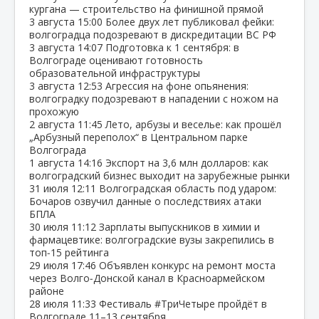
кургана — строительство на финишной прямой
3 августа
15:00
Более двух лет публиковал фейки:
волгоградца подозревают в дискредитации ВС РФ
3 августа
14:07
Подготовка к 1 сентября: в
Волгограде оценивают готовность
образовательной инфраструктуры
3 августа
12:53
Агрессия на фоне опьянения:
волгоградку подозревают в нападении с ножом на
прохожую
2 августа
11:45
Лето, арбузы и веселье: как прошёл
„Арбузный переполох“ в Центральном парке
Волгограда
1 августа
14:16
Экспорт на 3,6 млн долларов: как
волгоградский бизнес выходит на зарубежные рынки
31 июля
12:11
Волгоградская область под ударом:
Бочаров озвучил данные о последствиях атаки
БПЛА
30 июля
11:12
Зарплаты выпускников в химии и
фармацевтике: волгоградские вузы закрепились в
топ‑15 рейтинга
29 июля
17:46
Объявлен конкурс на ремонт моста
через Волго‑Донской канал в Красноармейском
районе
28 июля
11:33
Фестиваль #ТриЧетыре пройдёт в
Волгограде 11–13 сентября