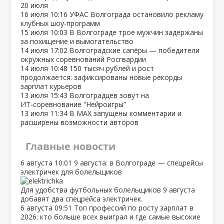
20 июля
16 июля
10:16
УФАС Волгограда остановило рекламу
клубных шоу‑программ
15 июля
10:03
В Волгограде трое мужчин задержаны
за похищение и вымогательство
14 июля
17:02
Волгоградские сапёры — победители
окружных соревнований Росгвардии
14 июля
10:48
150 тысяч рублей и рост
продолжается: зафиксированы новые рекорды
зарплат курьеров
13 июля
15:43
Волгоградцев зовут на
ИТ‑соревнование “Нейроигры”
13 июля
11:34
В МАХ запущены комментарии и
расширены возможности авторов
Главные новости
6 августа
10:01
9 августа: в Волгограде — спецрейсы
электричек для болельщиков
Для удобства футбольных болельщиков 9 августа
добавят два спецрейса электричек.
6 августа
09:51
Топ профессий по росту зарплат в
2026: кто больше всех выиграл и где самые высокие