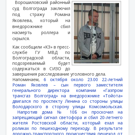
Ворошиловский районный
суд Волгограда заключил
под стражу Романа
Яковлева, который на
внедорожнике сбил
насмерть роллера и
скрылся.
Как сообщили «КЗ» в пресс-
службе ГУ МВД по
Волгоградской области,
подозреваемый будет
содержаться в СИЗО до
завершения расследование уголовного дела.
Напоминаем,
6 октября около 23.00 22-летний
Роман Яковлев – сын первого заместителя
генерального директора компании «Газпром
трансгаз Волгоград» на внедорожнике «Тойота»
двигался по проспекту Ленина со стороны улицы
Володарского в сторону улицы Комсомольская.
Напротив дома № 10Б он проскочил на
запрещающий сигнал светофора и сбил 20-летнего
жителя Ростовской области, который ехал на
роликах по пешеходному переходу. В результате
дорожно-транспортного происшествия пешеход от