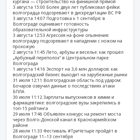
кургана — строительство на финишной прямой
3 августа
15:00
Более двух лет публиковал фейки:
волгоградца подозревают в дискредитации ВС РФ
3 августа
14:07
Подготовка к 1 сентября: в
Волгограде оценивают готовность
образовательной инфраструктуры
3 августа
12:53
Агрессия на фоне опьянения:
волгоградку подозревают в нападении с ножом на
прохожую
2 августа
11:45
Лето, арбузы и веселье: как прошёл
„Арбузный переполох“ в Центральном парке
Волгограда
1 августа
14:16
Экспорт на 3,6 млн долларов: как
волгоградский бизнес выходит на зарубежные рынки
31 июля
12:11
Волгоградская область под ударом:
Бочаров озвучил данные о последствиях атаки
БПЛА
30 июля
11:12
Зарплаты выпускников в химии и
фармацевтике: волгоградские вузы закрепились в
топ‑15 рейтинга
29 июля
17:46
Объявлен конкурс на ремонт моста
через Волго‑Донской канал в Красноармейском
районе
28 июля
11:33
Фестиваль #ТриЧетыре пройдёт в
Волгограде 11–13 сентября