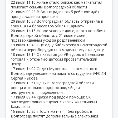
22 июля
11:10
Жильё стало ближе: как маткапитал
помогает семьям Волгоградской области
21 июля
09:23
В Волгограде погиб ребёнок: идёт
процессуальная проверка
20 июля
16:37
Волгоградская область отправила в
зону СВО 4 бронеавтомобиля «Сармат»
20 июля
14:15
Новое условие для единого пособия в
Волгоградской области: с 21 июля нужен
подтверждённый уход за родственником
19 июля
13:43
Ещё одну библиотеку в Волгоградской
области переоборудуют по модельному стандарту
18 июля
13:14
От квестов до VR‑туров: в Камышине
готовят к открытию детский просветительский
центр
17 июля
14:02
Орден Мужества — посмертно: в
Волгограде увековечили память сотрудника УФСИН
Сергея Рыкова
17 июля
13:51
Цены в Волгоградской области:
овощи и топливо подорожали, яйца и
инструменты — подешевели
17 июля
09:44
Кража под видом помощи: СК
расследует хищение денег с карты жительницы
Камышина
16 июля
15:20
«После матча — без пробок: в
Волгограде пустят дополнительные электрички