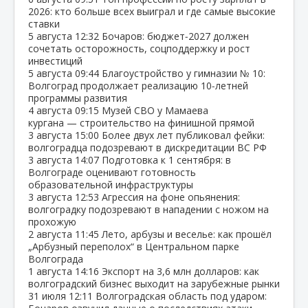
2026: кто больше всех выиграл и где самые высокие
ставки
5 августа
12:32
Бочаров: бюджет‑2027 должен
сочетать осторожность, соцподдержку и рост
инвестиций
5 августа
09:44
Благоустройство у гимназии № 10:
Волгоград продолжает реализацию 10‑летней
программы развития
4 августа
09:15
Музей СВО у Мамаева
кургана — строительство на финишной прямой
3 августа
15:00
Более двух лет публиковал фейки:
волгоградца подозревают в дискредитации ВС РФ
3 августа
14:07
Подготовка к 1 сентября: в
Волгограде оценивают готовность
образовательной инфраструктуры
3 августа
12:53
Агрессия на фоне опьянения:
волгоградку подозревают в нападении с ножом на
прохожую
2 августа
11:45
Лето, арбузы и веселье: как прошёл
„Арбузный переполох“ в Центральном парке
Волгограда
1 августа
14:16
Экспорт на 3,6 млн долларов: как
волгоградский бизнес выходит на зарубежные рынки
31 июля
12:11
Волгоградская область под ударом: