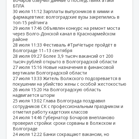
Бочаров озвучил данные о последствиях атаки
БПЛА
30 июля
11:12
Зарплаты выпускников в химии и
фармацевтике: волгоградские вузы закрепились в
топ‑15 рейтинга
29 июля
17:46
Объявлен конкурс на ремонт моста
через Волго‑Донской канал в Красноармейском
районе
28 июля
11:33
Фестиваль #ТриЧетыре пройдёт в
Волгограде 11–13 сентября
28 июля
09:27
Более 3,9 тысяч вакансий от 200
тысяч рублей открыто в Волгоградской области
27 июля
15:16
Новые назначения в финансовой
вертикали Волгоградской области
27 июля
13:33
Житель Волжского подозревается в
покушении на убийство жены с особой жестокостью
26 июля
15:20
На Волгоградскую область
надвигается шторм
25 июля
13:02
Глава Волгограда поздравил
сотрудников СК с профессиональным праздником и
отметил работу кадетских классов
24 июля
14:46
Губернатор Бочаров внепланово
проверил стройки: сроки сорваны в Волжском и
Волгограде
24 июля
12:22
Банки сокращают вакансии, но