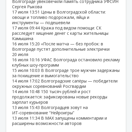
Волгограде увековечили память сотрудника УФСИН
Сергея Рыкова
17 июля
13:51
Цены в Волгоградской области:
овощи и топливо подорожали, яйца и
инструменты — подешевели
17 июля
09:44
Кража под видом помощи: СК
расследует хищение денег с карты жительницы
Камышина
16 июля
15:20
«После матча — без пробок: в
Волгограде пустят дополнительные электрички
20 июля
16 июля
10:16
УФАС Волгограда остановило рекламу
клубных шоу‑программ
15 июля
10:03
В Волгограде трое мужчин задержаны
за похищение и вымогательство
14 июля
17:02
Волгоградские сапёры — победители
окружных соревнований Росгвардии
14 июля
10:48
150 тысяч рублей и рост
продолжается: зафиксированы новые рекорды
зарплат курьеров
13 июля
15:43
Волгоградцев зовут на
ИТ‑соревнование “Нейроигры”
13 июля
11:34
В МАХ запущены комментарии и
расширены возможности авторов