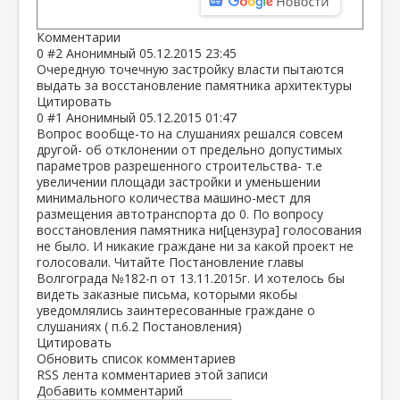
Комментарии
0
#2
Анонимный
05.12.2015 23:45
Очередную точечную застройку власти пытаются
выдать за восстановление памятника архитектуры
Цитировать
0
#1
Анонимный
05.12.2015 01:47
Вопрос вообще-то на слушаниях решался совсем
другой- об отклонении от предельно допустимых
параметров разрешенного строительства- т.е
увеличении площади застройки и уменьшении
минимального количества машино-мест для
размещения автотранспорта до 0. По вопросу
восстановления памятника ни[цензура] голосования
не было. И никакие граждане ни за какой проект не
голосовали. Читайте Постановление главы
Волгограда №182-п от 13.11.2015г. И хотелось бы
видеть заказные письма, которыми якобы
уведомлялись заинтересованные граждане о
слушаниях ( п.6.2 Постановления)
Цитировать
Обновить список комментариев
RSS лента комментариев этой записи
Добавить комментарий