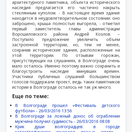
архитектурного памятника, объекта исторического
наследия предлагается его частично накрыть
стеклянным куполом. - В настоящее время здание
находится в неудовлетворительном состоянии: оно
заброшено, крыша полностью выгорела, - отметил
первый заместитель главы администрации
Ворошиловского района Андрей Козлов. –
Поступило предложение увеличить объем
застроенной территории, но, тем не менее,
сохранив исторические здания, расположенные на
этой территории. По отзывам горожан,
присутствующих на слушаниях, в Волгограде очень
мало осталось Именно поэтому важно сохранить и
благоустроить наследие минувших времен.
Участники публичных слушаний большинством
голосов поддержали проект, ведь таких памятников
истории в Волгограде осталось не так уж много.
Еще по теме:
В Волгограде прошел «Фестиваль детского
футбола» -
26/03/2016 13:56
В Волгограде за ложный донос об ограблении
мужчина получил судимость -
26/03/2016 08:08
Крик души волгоградцев: в городе
катастрофически исчезают лесные земли -