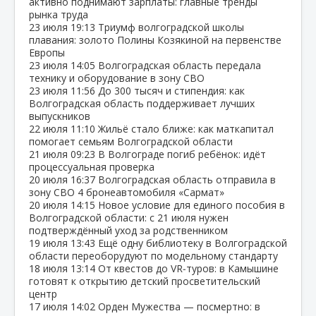
активно поднимают зарплаты: главные тренды
рынка труда
23 июля
19:13
Триумф волгоградской школы
плавания: золото Полины Козякиной на первенстве
Европы
23 июля
14:05
Волгоградская область передала
технику и оборудование в зону СВО
23 июля
11:56
До 300 тысяч и стипендия: как
Волгоградская область поддерживает лучших
выпускников
22 июля
11:10
Жильё стало ближе: как маткапитал
помогает семьям Волгоградской области
21 июля
09:23
В Волгограде погиб ребёнок: идёт
процессуальная проверка
20 июля
16:37
Волгоградская область отправила в
зону СВО 4 бронеавтомобиля «Сармат»
20 июля
14:15
Новое условие для единого пособия в
Волгоградской области: с 21 июля нужен
подтверждённый уход за родственником
19 июля
13:43
Ещё одну библиотеку в Волгоградской
области переоборудуют по модельному стандарту
18 июля
13:14
От квестов до VR‑туров: в Камышине
готовят к открытию детский просветительский
центр
17 июля
14:02
Орден Мужества — посмертно: в