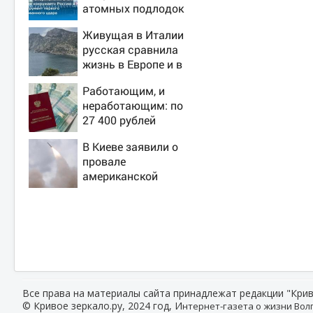
атомных подлодок
«окружает» Россию
Живущая в Италии
и Китай: это
русская сравнила
инструмент первого
жизнь в Европе и в
массированного
Крыму
удара
Работающим, и
неработающим: по
27 400 рублей
вручат пенсионерам
В Киеве заявили о
в сентябре -
провале
PrimaMedia.ru
американской
операции «Убей
лучника» против
России
Все права на материалы сайта принадлежат редакции "Крив
© Кривое зеркало.ру, 2024 год, И
нтернет-газета о жизни Волг