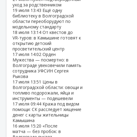
уход за родственником
19 июля
13:43
Ещё одну
библиотеку в Волгоградской
области переоборудуют по
модельному стандарту
18 июля
13:14
От квестов до
VR‑туров: в Камышине готовят к
открытию детский
просветительский центр
17 июля
14:02
Орден
Мужества — посмертно: в
Волгограде увековечили память
сотрудника УФСИН Сергея
Рыкова
17 июля
13:51
Цены в
Волгоградской области: овощи и
топливо подорожали, яйца и
инструменты — подешевели
17 июля
09:44
Кража под видом
помощи: СК расследует хищение
денег с карты жительницы
Камышина
16 июля
15:20
«После
матча — без пробок: в
Волгограде пустят