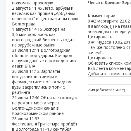
Читать Кривое-Зерк
ножом на прохожую
2 августа
11:45
Лето, арбузы и
веселье: как прошёл „Арбузный
Комментарии
переполох“ в Центральном парке
0
#2
маргарита
22.02
Волгограда
я валяюсь)))) на гла
1 августа
14:16
Экспорт на
возмещают теперь уще
3,6 млн долларов: как
Цитировать
волгоградский бизнес выходит
0
#1
Чудеса
19.02.201
на зарубежные рынки
Там же постоянно сто
31 июля
12:11
Волгоградская
зачем?...
область под ударом: Бочаров
Цитировать
озвучил данные о последствиях
Обновить список ко
атаки БПЛА
RSS лента комментар
30 июля
11:12
Зарплаты
Добавить комментар
выпускников в химии и
фармацевтике: волгоградские
вузы закрепились в топ‑15
Имя (обязательное)
рейтинга
29 июля
17:46
Объявлен конкурс
на ремонт моста через
Волго‑Донской канал в
Красноармейском районе
28 июля
11:33
Фестиваль #ТриЧетыре пройдёт
в Волгограде 11–13 сентября