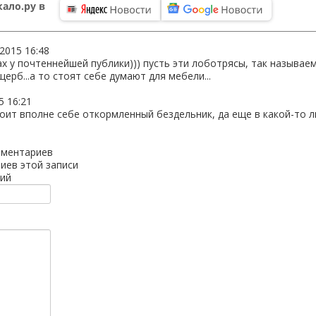
ало.ру в
.2015 16:48
зах у почтеннейшей публики))) пусть эти лоботрясы, так называе
рб...а то стоят себе думают для мебели...
5 16:21
ит вполне себе откормленный бездельник, да еще в какой-то ли
мментариев
иев этой записи
ий