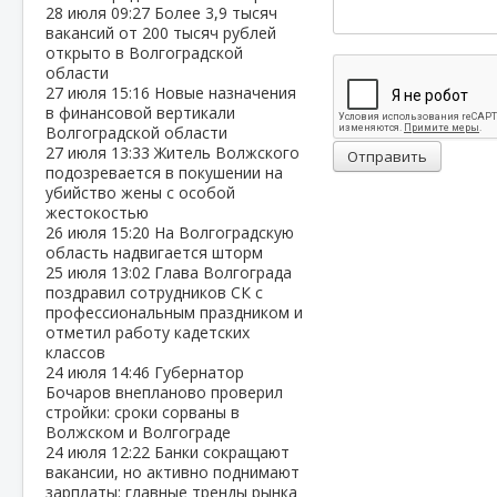
28 июля
09:27
Более 3,9 тысяч
вакансий от 200 тысяч рублей
открыто в Волгоградской
области
27 июля
15:16
Новые назначения
в финансовой вертикали
Волгоградской области
27 июля
13:33
Житель Волжского
Отправить
подозревается в покушении на
убийство жены с особой
жестокостью
26 июля
15:20
На Волгоградскую
область надвигается шторм
25 июля
13:02
Глава Волгограда
поздравил сотрудников СК с
профессиональным праздником и
отметил работу кадетских
классов
24 июля
14:46
Губернатор
Бочаров внепланово проверил
стройки: сроки сорваны в
Волжском и Волгограде
24 июля
12:22
Банки сокращают
вакансии, но активно поднимают
зарплаты: главные тренды рынка