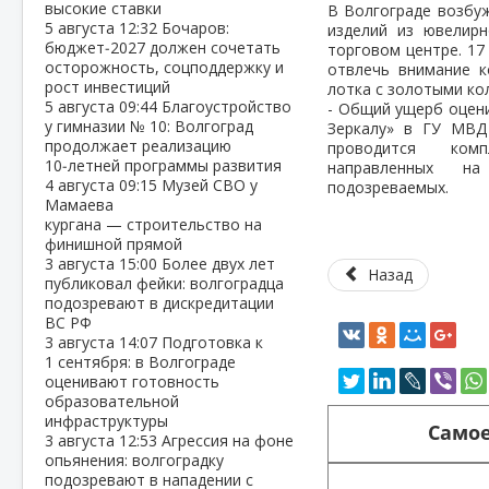
высокие ставки
В Волгограде возбу
5 августа
12:32
Бочаров:
изделий из ювелир
бюджет‑2027 должен сочетать
торговом центре. 17
осторожность, соцподдержку и
отвлечь внимание к
рост инвестиций
лотка с золотыми ко
5 августа
09:44
Благоустройство
- Общий ущерб оцени
у гимназии № 10: Волгоград
Зеркалу» в ГУ МВД
продолжает реализацию
проводится комп
10‑летней программы развития
направленных н
4 августа
09:15
Музей СВО у
подозреваемых.
Мамаева
кургана — строительство на
финишной прямой
3 августа
15:00
Более двух лет
Назад
публиковал фейки: волгоградца
подозревают в дискредитации
ВС РФ
3 августа
14:07
Подготовка к
1 сентября: в Волгограде
оценивают готовность
образовательной
инфраструктуры
Самое
3 августа
12:53
Агрессия на фоне
опьянения: волгоградку
подозревают в нападении с