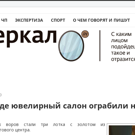
 ЧП
ЭКСПЕРТИЗА
СПОРТ
О ЧЕМ ГОВОРЯТ И ПИШУТ
9
аде ювелирный салон ограбили н
ых воров стали три лотка с золотом из
ового центра.