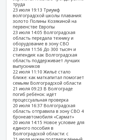
труда
23 июля
19:13
Триумф
волгоградской школы плавания:
золото Полины Козякиной на
первенстве Европы
23 июля
14:05
Волгоградская
область передала технику и
оборудование в зону СВО
23 июля
11:56
До 300 тысяч и
стипендия: как Волгоградская
область поддерживает лучших
выпускников
22 июля
11:10
Жильё стало
ближе: как маткапитал помогает
семьям Волгоградской области
21 июля
09:23
В Волгограде
погиб ребёнок: идёт
процессуальная проверка
20 июля
16:37
Волгоградская
область отправила в зону СВО 4
бронеавтомобиля «Сармат»
20 июля
14:15
Новое условие для
единого пособия в
Волгоградской области: с
21 июля нужен подтверждённый