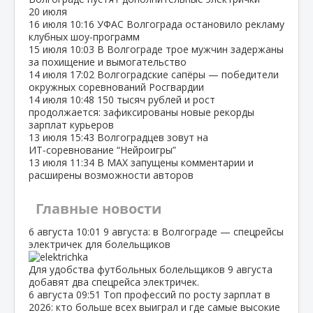
20 июля
16 июля
10:16
УФАС Волгограда остановило рекламу
клубных шоу‑программ
15 июля
10:03
В Волгограде трое мужчин задержаны
за похищение и вымогательство
14 июля
17:02
Волгоградские сапёры — победители
окружных соревнований Росгвардии
14 июля
10:48
150 тысяч рублей и рост
продолжается: зафиксированы новые рекорды
зарплат курьеров
13 июля
15:43
Волгоградцев зовут на
ИТ‑соревнование “Нейроигры”
13 июля
11:34
В МАХ запущены комментарии и
расширены возможности авторов
Главные новости
6 августа
10:01
9 августа: в Волгограде — спецрейсы
электричек для болельщиков
Для удобства футбольных болельщиков 9 августа
добавят два спецрейса электричек.
6 августа
09:51
Топ профессий по росту зарплат в
2026: кто больше всех выиграл и где самые высокие