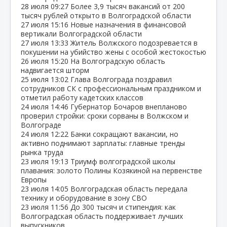
28 июля
09:27
Более 3,9 тысяч вакансий от 200
тысяч рублей открыто в Волгоградской области
27 июля
15:16
Новые назначения в финансовой
вертикали Волгоградской области
27 июля
13:33
Житель Волжского подозревается в
покушении на убийство жены с особой жестокостью
26 июля
15:20
На Волгоградскую область
надвигается шторм
25 июля
13:02
Глава Волгограда поздравил
сотрудников СК с профессиональным праздником и
отметил работу кадетских классов
24 июля
14:46
Губернатор Бочаров внепланово
проверил стройки: сроки сорваны в Волжском и
Волгограде
24 июля
12:22
Банки сокращают вакансии, но
активно поднимают зарплаты: главные тренды
рынка труда
23 июля
19:13
Триумф волгоградской школы
плавания: золото Полины Козякиной на первенстве
Европы
23 июля
14:05
Волгоградская область передала
технику и оборудование в зону СВО
23 июля
11:56
До 300 тысяч и стипендия: как
Волгоградская область поддерживает лучших
выпускников