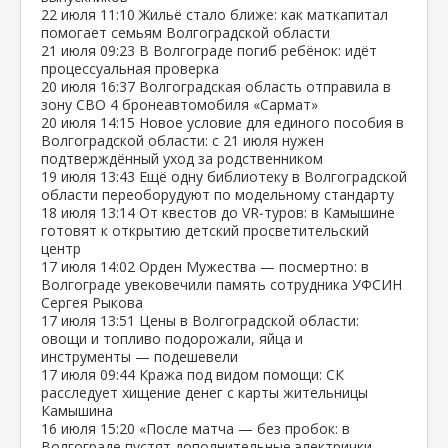
22 июля
11:10
Жильё стало ближе: как маткапитал
помогает семьям Волгоградской области
21 июля
09:23
В Волгограде погиб ребёнок: идёт
процессуальная проверка
20 июля
16:37
Волгоградская область отправила в
зону СВО 4 бронеавтомобиля «Сармат»
20 июля
14:15
Новое условие для единого пособия в
Волгоградской области: с 21 июля нужен
подтверждённый уход за родственником
19 июля
13:43
Ещё одну библиотеку в Волгоградской
области переоборудуют по модельному стандарту
18 июля
13:14
От квестов до VR‑туров: в Камышине
готовят к открытию детский просветительский
центр
17 июля
14:02
Орден Мужества — посмертно: в
Волгограде увековечили память сотрудника УФСИН
Сергея Рыкова
17 июля
13:51
Цены в Волгоградской области:
овощи и топливо подорожали, яйца и
инструменты — подешевели
17 июля
09:44
Кража под видом помощи: СК
расследует хищение денег с карты жительницы
Камышина
16 июля
15:20
«После матча — без пробок: в
Волгограде пустят дополнительные электрички