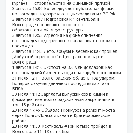
кургана — строительство на финишной прямой
3 августа
15:00
Более двух лет публиковал фейки:
волгоградца подозревают в дискредитации ВС РФ
3 августа
14:07
Подготовка к 1 сентября: в
Волгограде оценивают готовность
образовательной инфраструктуры
3 августа
12:53
Агрессия на фоне опьянения:
волгоградку подозревают в нападении с ножом на
прохожую
2 августа
11:45
Лето, арбузы и веселье: как прошёл
„Арбузный переполох“ в Центральном парке
Волгограда
1 августа
14:16
Экспорт на 3,6 млн долларов: как
волгоградский бизнес выходит на зарубежные рынки
31 июля
12:11
Волгоградская область под ударом:
Бочаров озвучил данные о последствиях атаки
БПЛА
30 июля
11:12
Зарплаты выпускников в химии и
фармацевтике: волгоградские вузы закрепились в
топ‑15 рейтинга
29 июля
17:46
Объявлен конкурс на ремонт моста
через Волго‑Донской канал в Красноармейском
районе
28 июля
11:33
Фестиваль #ТриЧетыре пройдёт в
Волгограде 11–13 сентября