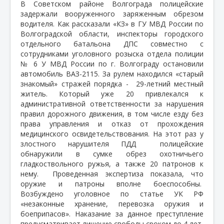
В Советском районе Волгограда полицейские
задержали вооруженного заряженным обрезом
водителя. Как рассказали «КЗ» в ГУ МВД России по
Волгоградской области, инспекторы городского
отдельного батальона ДПС совместно с
сотрудниками уголовного розыска отдела полиции
№ 6 У МВД России по г. Волгограду остановили
автомобиль ВАЗ-2115. За рулем находился «старый
знакомый» стражей порядка -
29-летний местный
житель. Который уже 20 привлекался к
административной ответственности за нарушения
правил дорожного движения, в том числе езду без
права управления и отказ от прохождения
медицинского освидетельствования. На этот раз у
злостного нарушителя ПДД
полицейские
обнаружили в сумке обрез охотничьего
гладкоствольного ружья, а также 20 патронов к
нему.
Проведенная экспертиза показала, что
оружие и патроны вполне боеспособны.
Возбуждено уголовное по статье УК РФ
«незаконные хранение, перевозка оружия и
боеприпасов». Наказание за данное преступление
предусматривает лишение свободы сроком до 4 лет.