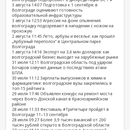
3 августа
14:07
Подготовка к 1 сентября: в
Волгограде оценивают готовность
образовательной инфраструктуры
3 августа
12:53
Агрессия на фоне опьянения:
волгоградку подозревают в нападении с ножом на
прохожую
2 августа
11:45
Лето, арбузы и веселье: как прошёл
„Арбузный переполох“ в Центральном парке
Волгограда
1 августа
14:16
Экспорт на 3,6 млн долларов: как
волгоградский бизнес выходит на зарубежные рынки
31 июля
12:11
Волгоградская область под ударом:
Бочаров озвучил данные о последствиях атаки
БПЛА
30 июля
11:12
Зарплаты выпускников в химии и
фармацевтике: волгоградские вузы закрепились в
топ‑15 рейтинга
29 июля
17:46
Объявлен конкурс на ремонт моста
через Волго‑Донской канал в Красноармейском
районе
28 июля
11:33
Фестиваль #ТриЧетыре пройдёт в
Волгограде 11–13 сентября
28 июля
09:27
Более 3,9 тысяч вакансий от 200
тысяч рублей открыто в Волгоградской области