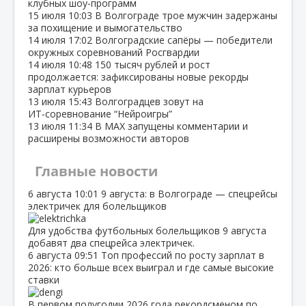
клубных шоу‑программ
15 июля
10:03
В Волгограде трое мужчин задержаны
за похищение и вымогательство
14 июля
17:02
Волгоградские сапёры — победители
окружных соревнований Росгвардии
14 июля
10:48
150 тысяч рублей и рост
продолжается: зафиксированы новые рекорды
зарплат курьеров
13 июля
15:43
Волгоградцев зовут на
ИТ‑соревнование “Нейроигры”
13 июля
11:34
В МАХ запущены комментарии и
расширены возможности авторов
Главные новости
6 августа
10:01
9 августа: в Волгограде — спецрейсы
электричек для болельщиков
Для удобства футбольных болельщиков 9 августа
добавят два спецрейса электричек.
6 августа
09:51
Топ профессий по росту зарплат в
2026: кто больше всех выиграл и где самые высокие
ставки
В первом полугодии 2026 года рекордсменом по