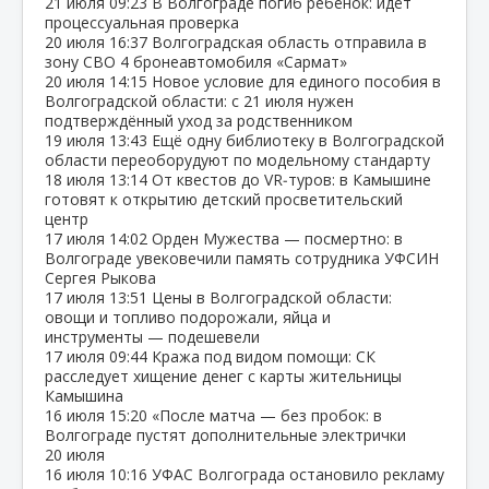
21 июля
09:23
В Волгограде погиб ребёнок: идёт
процессуальная проверка
20 июля
16:37
Волгоградская область отправила в
зону СВО 4 бронеавтомобиля «Сармат»
20 июля
14:15
Новое условие для единого пособия в
Волгоградской области: с 21 июля нужен
подтверждённый уход за родственником
19 июля
13:43
Ещё одну библиотеку в Волгоградской
области переоборудуют по модельному стандарту
18 июля
13:14
От квестов до VR‑туров: в Камышине
готовят к открытию детский просветительский
центр
17 июля
14:02
Орден Мужества — посмертно: в
Волгограде увековечили память сотрудника УФСИН
Сергея Рыкова
17 июля
13:51
Цены в Волгоградской области:
овощи и топливо подорожали, яйца и
инструменты — подешевели
17 июля
09:44
Кража под видом помощи: СК
расследует хищение денег с карты жительницы
Камышина
16 июля
15:20
«После матча — без пробок: в
Волгограде пустят дополнительные электрички
20 июля
16 июля
10:16
УФАС Волгограда остановило рекламу