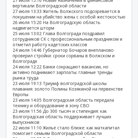
27 июля
15:16
Новые назначения в финансовой
вертикали Волгоградской области
27 июля
13:33
Житель Волжского подозревается в
покушении на убийство жены с особой жестокостью
26 июля
15:20
На Волгоградскую область
надвигается шторм
25 июля
13:02
Глава Волгограда поздравил
сотрудников СК с профессиональным праздником и
отметил работу кадетских классов
24 июля
14:46
Губернатор Бочаров внепланово
проверил стройки: сроки сорваны в Волжском и
Волгограде
24 июля
12:22
Банки сокращают вакансии, но
активно поднимают зарплаты: главные тренды
рынка труда
23 июля
19:13
Триумф волгоградской школы
плавания: золото Полины Козякиной на первенстве
Европы
23 июля
14:05
Волгоградская область передала
технику и оборудование в зону СВО
23 июля
11:56
До 300 тысяч и стипендия: как
Волгоградская область поддерживает лучших
выпускников
22 июля
11:10
Жильё стало ближе: как маткапитал
помогает семьям Волгоградской области