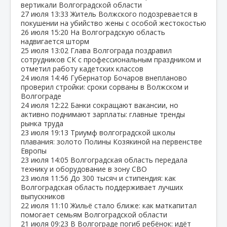
вертикали Волгоградской области
27 июля
13:33
Житель Волжского подозревается в
покушении на убийство жены с особой жестокостью
26 июля
15:20
На Волгоградскую область
надвигается шторм
25 июля
13:02
Глава Волгограда поздравил
сотрудников СК с профессиональным праздником и
отметил работу кадетских классов
24 июля
14:46
Губернатор Бочаров внепланово
проверил стройки: сроки сорваны в Волжском и
Волгограде
24 июля
12:22
Банки сокращают вакансии, но
активно поднимают зарплаты: главные тренды
рынка труда
23 июля
19:13
Триумф волгоградской школы
плавания: золото Полины Козякиной на первенстве
Европы
23 июля
14:05
Волгоградская область передала
технику и оборудование в зону СВО
23 июля
11:56
До 300 тысяч и стипендия: как
Волгоградская область поддерживает лучших
выпускников
22 июля
11:10
Жильё стало ближе: как маткапитал
помогает семьям Волгоградской области
21 июля
09:23
В Волгограде погиб ребёнок: идёт