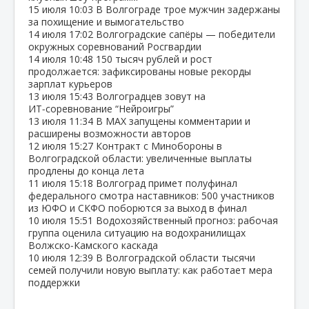
15 июля
10:03
В Волгограде трое мужчин задержаны
за похищение и вымогательство
14 июля
17:02
Волгоградские сапёры — победители
окружных соревнований Росгвардии
14 июля
10:48
150 тысяч рублей и рост
продолжается: зафиксированы новые рекорды
зарплат курьеров
13 июля
15:43
Волгоградцев зовут на
ИТ‑соревнование “Нейроигры”
13 июля
11:34
В МАХ запущены комментарии и
расширены возможности авторов
12 июля
15:27
Контракт с Минобороны в
Волгоградской области: увеличенные выплаты
продлены до конца лета
11 июля
15:18
Волгоград примет полуфинал
федерального смотра наставников: 500 участников
из ЮФО и СКФО поборются за выход в финал
10 июля
15:51
Водохозяйственный прогноз: рабочая
группа оценила ситуацию на водохранилищах
Волжско‑Камского каскада
10 июля
12:39
В Волгоградской области тысячи
семей получили новую выплату: как работает мера
поддержки