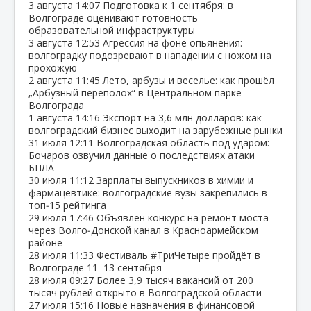
3 августа
14:07
Подготовка к 1 сентября: в
Волгограде оценивают готовность
образовательной инфраструктуры
3 августа
12:53
Агрессия на фоне опьянения:
волгоградку подозревают в нападении с ножом на
прохожую
2 августа
11:45
Лето, арбузы и веселье: как прошёл
„Арбузный переполох“ в Центральном парке
Волгограда
1 августа
14:16
Экспорт на 3,6 млн долларов: как
волгоградский бизнес выходит на зарубежные рынки
31 июля
12:11
Волгоградская область под ударом:
Бочаров озвучил данные о последствиях атаки
БПЛА
30 июля
11:12
Зарплаты выпускников в химии и
фармацевтике: волгоградские вузы закрепились в
топ‑15 рейтинга
29 июля
17:46
Объявлен конкурс на ремонт моста
через Волго‑Донской канал в Красноармейском
районе
28 июля
11:33
Фестиваль #ТриЧетыре пройдёт в
Волгограде 11–13 сентября
28 июля
09:27
Более 3,9 тысяч вакансий от 200
тысяч рублей открыто в Волгоградской области
27 июля
15:16
Новые назначения в финансовой