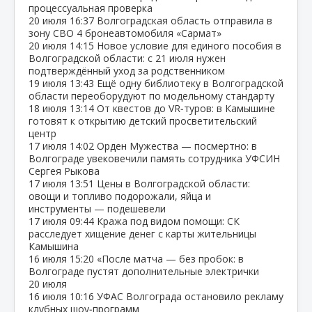
процессуальная проверка
20 июля
16:37
Волгоградская область отправила в
зону СВО 4 бронеавтомобиля «Сармат»
20 июля
14:15
Новое условие для единого пособия в
Волгоградской области: с 21 июля нужен
подтверждённый уход за родственником
19 июля
13:43
Ещё одну библиотеку в Волгоградской
области переоборудуют по модельному стандарту
18 июля
13:14
От квестов до VR‑туров: в Камышине
готовят к открытию детский просветительский
центр
17 июля
14:02
Орден Мужества — посмертно: в
Волгограде увековечили память сотрудника УФСИН
Сергея Рыкова
17 июля
13:51
Цены в Волгоградской области:
овощи и топливо подорожали, яйца и
инструменты — подешевели
17 июля
09:44
Кража под видом помощи: СК
расследует хищение денег с карты жительницы
Камышина
16 июля
15:20
«После матча — без пробок: в
Волгограде пустят дополнительные электрички
20 июля
16 июля
10:16
УФАС Волгограда остановило рекламу
клубных шоу‑программ