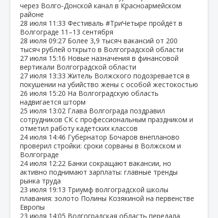
через Волго‑Донской канал в Красноармейском
районе
28 июля
11:33
Фестиваль #ТриЧетыре пройдёт в
Волгограде 11–13 сентября
28 июля
09:27
Более 3,9 тысяч вакансий от 200
тысяч рублей открыто в Волгоградской области
27 июля
15:16
Новые назначения в финансовой
вертикали Волгоградской области
27 июля
13:33
Житель Волжского подозревается в
покушении на убийство жены с особой жестокостью
26 июля
15:20
На Волгоградскую область
надвигается шторм
25 июля
13:02
Глава Волгограда поздравил
сотрудников СК с профессиональным праздником и
отметил работу кадетских классов
24 июля
14:46
Губернатор Бочаров внепланово
проверил стройки: сроки сорваны в Волжском и
Волгограде
24 июля
12:22
Банки сокращают вакансии, но
активно поднимают зарплаты: главные тренды
рынка труда
23 июля
19:13
Триумф волгоградской школы
плавания: золото Полины Козякиной на первенстве
Европы
23 июля
14:05
Волгоградская область передала