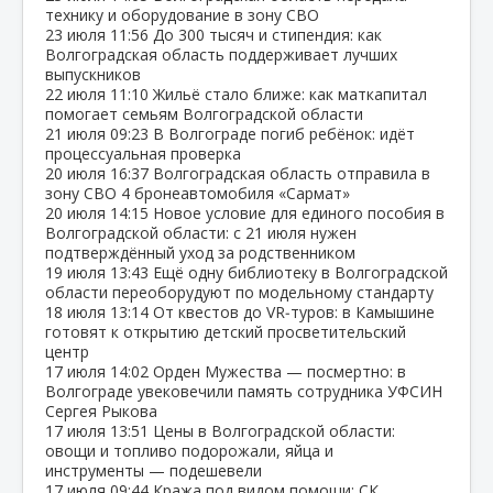
технику и оборудование в зону СВО
23 июля
11:56
До 300 тысяч и стипендия: как
Волгоградская область поддерживает лучших
выпускников
22 июля
11:10
Жильё стало ближе: как маткапитал
помогает семьям Волгоградской области
21 июля
09:23
В Волгограде погиб ребёнок: идёт
процессуальная проверка
20 июля
16:37
Волгоградская область отправила в
зону СВО 4 бронеавтомобиля «Сармат»
20 июля
14:15
Новое условие для единого пособия в
Волгоградской области: с 21 июля нужен
подтверждённый уход за родственником
19 июля
13:43
Ещё одну библиотеку в Волгоградской
области переоборудуют по модельному стандарту
18 июля
13:14
От квестов до VR‑туров: в Камышине
готовят к открытию детский просветительский
центр
17 июля
14:02
Орден Мужества — посмертно: в
Волгограде увековечили память сотрудника УФСИН
Сергея Рыкова
17 июля
13:51
Цены в Волгоградской области:
овощи и топливо подорожали, яйца и
инструменты — подешевели
17 июля
09:44
Кража под видом помощи: СК