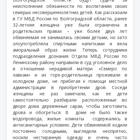
неисполнение обязанности по воспитанию своих
семерых несовершеннолетних детей. Как рассказали
в ГУ МВД России по Волгоградской области, ранее
32-летняя женщина уже была ограничена в
родительских правах – уже более двух лет
обвиняемая не занималась своими детьми, но зато
злоупотребляла спиртными напитками и вела
аморальный образ жизни. Теперь сотрудники
подразделения дознания Отдела МВД России по
Ленинскому району направили в суд уголовное дело
в отношении нерадивой матери. «Семеро по
лавкам» и их горе-родительница проживали в
холодном доме, не прибегая к помощи местной
администрации в приобретении дров. Соседи
женщины не раз замечали, как ее дети
самостоятельно разбирали расположенные во
дворе дома деревянные сараи, чтобы заготовить
дрова и обогреться. В
доме не было также
водопровода, жилые комнаты
содержались в
антисанитарных условиях. Дети обвиняемой ходили
постоянно голодными, выглядели неопрятно,
носили нестиранную одежду и очень часто