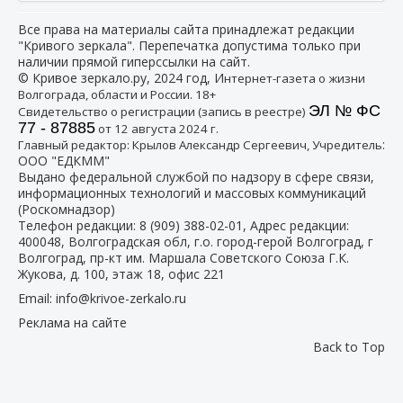
Все права на материалы сайта принадлежат редакции
"Кривого зеркала". Перепечатка допустима только при
наличии прямой гиперссылки на сайт.
© Кривое зеркало.ру, 2024 год, И
нтернет-газета о жизни
Волгограда, области и России. 18+
ЭЛ № ФС
Свидетельство о регистрации (запись в реестре)
77 - 87885
от 12 августа 2024 г.
:
Главный редактор: Крылов Александр Сергеевич, Учредитель
ООО "ЕДКММ"
Выдано федеральной службой по надзору в сфере связи,
информационных технологий и массовых коммуникаций
(Роскомнадзор)
Телефон редакции:
8 (909) 388-02-01
, Адрес редакции:
400048, Волгоградская обл, г.о. город-герой Волгоград, г
Волгоград, пр-кт им. Маршала Советского Союза Г.К.
Жукова, д. 100, этаж 18, офис 221
Email:
info@krivoe-zerkalo.ru
Реклама на сайте
Back to Top