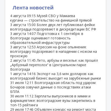
Лента новостей
4 августа
09:15
Музей СВО у Мамаева
кургана — строительство на финишной прямой
3 августа
15:00
Более двух лет публиковал фейки:
волгоградца подозревают в дискредитации ВС РФ
3 августа
14:07
Подготовка к 1 сентября: в
Волгограде оценивают готовность
образовательной инфраструктуры
3 августа
12:53
Агрессия на фоне опьянения:
волгоградку подозревают в нападении с ножом на
прохожую
2 августа
11:45
Лето, арбузы и веселье: как прошёл
„Арбузный переполох“ в Центральном парке
Волгограда
1 августа
14:16
Экспорт на 3,6 млн долларов: как
волгоградский бизнес выходит на зарубежные рынки
31 июля
12:11
Волгоградская область под ударом:
Бочаров озвучил данные о последствиях атаки
БПЛА
30 июля
11:12
Зарплаты выпускников в химии и
фармацевтике: волгоградские вузы закрепились в
топ‑15 рейтинга
29 июля
17:46
Объявлен конкурс на ремонт моста