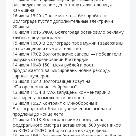
расследует хищение денег с карты жительницы
Камышина
16 июля
15:20
«После матча — без пробок: в
Волгограде пустят дополнительные электрички
20 июля
16 июля
10:16
УФАС Волгограда остановило рекламу
клубных шоу‑программ
15 июля
10:03
В Волгограде трое мужчин задержаны
за похищение и вымогательство
14 июля
17:02
Волгоградские сапёры — победители
окружных соревнований Росгвардии
14 июля
10:48
150 тысяч рублей и рост
продолжается: зафиксированы новые рекорды
зарплат курьеров
13 июля
15:43
Волгоградцев зовут на
ИТ‑соревнование “Нейроигры”
13 июля
11:34
В МАХ запущены комментарии и
расширены возможности авторов
12 июля
15:27
Контракт с Минобороны в
Волгоградской области: увеличенные выплаты
продлены до конца лета
11 июля
15:18
Волгоград примет полуфинал
федерального смотра наставников: 500 участников
из ЮФО и СКФО поборются за выход в финал
10 июля
15:51
Водохозяйственный прогноз: рабочая