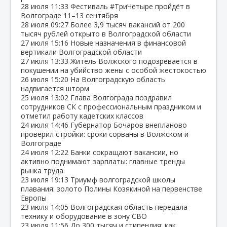
28 июля
11:33
Фестиваль #ТриЧетыре пройдёт в
Волгограде 11–13 сентября
28 июля
09:27
Более 3,9 тысяч вакансий от 200
тысяч рублей открыто в Волгоградской области
27 июля
15:16
Новые назначения в финансовой
вертикали Волгоградской области
27 июля
13:33
Житель Волжского подозревается в
покушении на убийство жены с особой жестокостью
26 июля
15:20
На Волгоградскую область
надвигается шторм
25 июля
13:02
Глава Волгограда поздравил
сотрудников СК с профессиональным праздником и
отметил работу кадетских классов
24 июля
14:46
Губернатор Бочаров внепланово
проверил стройки: сроки сорваны в Волжском и
Волгограде
24 июля
12:22
Банки сокращают вакансии, но
активно поднимают зарплаты: главные тренды
рынка труда
23 июля
19:13
Триумф волгоградской школы
плавания: золото Полины Козякиной на первенстве
Европы
23 июля
14:05
Волгоградская область передала
технику и оборудование в зону СВО
23 июля
11:56
До 300 тысяч и стипендия: как