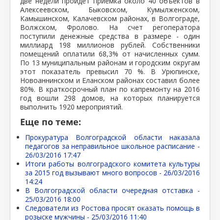
две недели пройдет приемка около 40 объектов в
Алексеевском, Быковском, Кумылженском,
Камышинском, Калачевском районах, в Волгограде,
Волжском, Фролово. На счет регоператора
поступили денежные средства в размере - один
миллиард 198 миллионов рублей. Собственники
помещений оплатили 68,3% от начисленных сумм.
По 13 муниципальным районам и городским округам
этот показатель превысил 70 %. В Урюпинске,
Новоаннинском и Еланском районах составил более
80%. В краткосрочный план по капремонту на 2016
год вошли 298 домов, на которых планируется
выполнить 1920 мероприятий.
Еще по теме:
Прокуратура Волгоградской области наказала
педагогов за неправильное школьное расписание -
26/03/2016 17:47
Итоги работы волгоградского комитета культуры
за 2015 год вызывают много вопросов -
26/03/2016
14:24
В Волгоградской области очередная отставка -
25/03/2016 18:00
Следователи из Ростова просят оказать помощь в
розыске мужчины -
25/03/2016 11:40