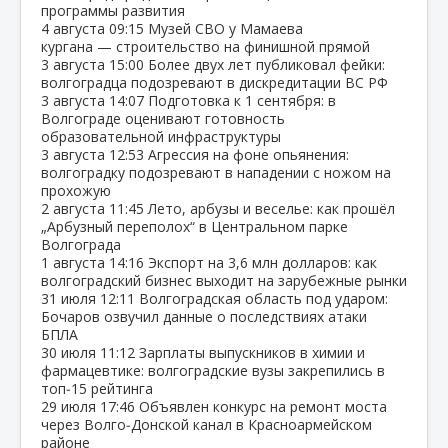
программы развития
4 августа
09:15
Музей СВО у Мамаева
кургана — строительство на финишной прямой
3 августа
15:00
Более двух лет публиковал фейки:
волгоградца подозревают в дискредитации ВС РФ
3 августа
14:07
Подготовка к 1 сентября: в
Волгограде оценивают готовность
образовательной инфраструктуры
3 августа
12:53
Агрессия на фоне опьянения:
волгоградку подозревают в нападении с ножом на
прохожую
2 августа
11:45
Лето, арбузы и веселье: как прошёл
„Арбузный переполох“ в Центральном парке
Волгограда
1 августа
14:16
Экспорт на 3,6 млн долларов: как
волгоградский бизнес выходит на зарубежные рынки
31 июля
12:11
Волгоградская область под ударом:
Бочаров озвучил данные о последствиях атаки
БПЛА
30 июля
11:12
Зарплаты выпускников в химии и
фармацевтике: волгоградские вузы закрепились в
топ‑15 рейтинга
29 июля
17:46
Объявлен конкурс на ремонт моста
через Волго‑Донской канал в Красноармейском
районе