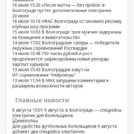
16 июля
15:20
«После матча — без пробок: в
Волгограде пустят дополнительные электрички
20 июля
16 июля
10:16
УФАС Волгограда остановило рекламу
клубных шоу‑программ
15 июля
10:03
В Волгограде трое мужчин задержаны
за похищение и вымогательство
14 июля
17:02
Волгоградские сапёры — победители
окружных соревнований Росгвардии
14 июля
10:48
150 тысяч рублей и рост
продолжается: зафиксированы новые рекорды
зарплат курьеров
13 июля
15:43
Волгоградцев зовут на
ИТ‑соревнование “Нейроигры”
13 июля
11:34
В МАХ запущены комментарии и
расширены возможности авторов
Главные новости
6 августа
10:01
9 августа: в Волгограде — спецрейсы
электричек для болельщиков
Для удобства футбольных болельщиков 9 августа
добавят два спецрейса электричек.