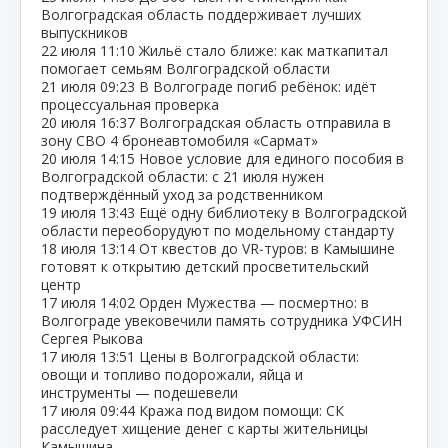
Волгоградская область поддерживает лучших
выпускников
22 июля
11:10
Жильё стало ближе: как маткапитал
помогает семьям Волгоградской области
21 июля
09:23
В Волгограде погиб ребёнок: идёт
процессуальная проверка
20 июля
16:37
Волгоградская область отправила в
зону СВО 4 бронеавтомобиля «Сармат»
20 июля
14:15
Новое условие для единого пособия в
Волгоградской области: с 21 июля нужен
подтверждённый уход за родственником
19 июля
13:43
Ещё одну библиотеку в Волгоградской
области переоборудуют по модельному стандарту
18 июля
13:14
От квестов до VR‑туров: в Камышине
готовят к открытию детский просветительский
центр
17 июля
14:02
Орден Мужества — посмертно: в
Волгограде увековечили память сотрудника УФСИН
Сергея Рыкова
17 июля
13:51
Цены в Волгоградской области:
овощи и топливо подорожали, яйца и
инструменты — подешевели
17 июля
09:44
Кража под видом помощи: СК
расследует хищение денег с карты жительницы
Камышина