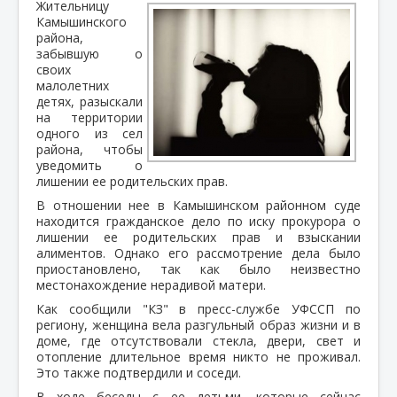
Жительницу
Камышинского
района,
забывшую о
своих
малолетних
детях, разыскали
на территории
одного из сел
района, чтобы
уведомить о
лишении ее родительских прав.
В отношении нее в Камышинском районном суде
находится гражданское дело по иску прокурора о
лишении ее родительских прав и взыскании
алиментов. Однако его рассмотрение дела было
приостановлено, так как было неизвестно
местонахождение нерадивой матери.
Как сообщили "КЗ" в пресс-службе УФССП по
региону, женщина вела разгульный образ жизни и в
доме, где отсутствовали стекла, двери, свет и
отопление длительное время никто не проживал.
Это также подтвердили и соседи.
В ходе беседы с ее детьми, которые сейчас