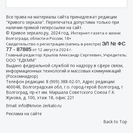
Все права на материалы сайта принадлежат редакции
"Кривого зеркала". Перепечатка допустима только при
наличии прямой гиперссылки на сайт.
© Кривое зеркало.ру, 2024 год, И
нтернет-газета о жизни
Волгограда, области и России. 18+
ЭЛ № ФС
Свидетельство о регистрации (запись в реестре)
77 - 87885
от 12 августа 2024 г.
:
Главный редактор: Крылов Александр Сергеевич, Учредитель
ООО "ЕДКММ"
Выдано федеральной службой по надзору в сфере связи,
информационных технологий и массовых коммуникаций
(Роскомнадзор)
Телефон редакции:
8 (909) 388-02-01
, Адрес редакции:
400048, Волгоградская обл, г.о. город-герой Волгоград, г
Волгоград, пр-кт им. Маршала Советского Союза Г.К.
Жукова, д. 100, этаж 18, офис 221
Email:
info@krivoe-zerkalo.ru
Реклама на сайте
Back to Top