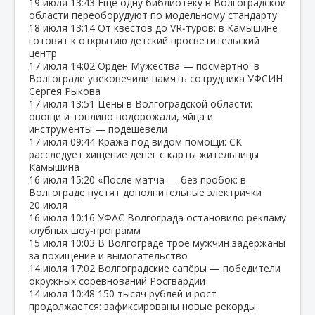
19 июля
13:43
Ещё одну библиотеку в Волгоградской
области переоборудуют по модельному стандарту
18 июля
13:14
От квестов до VR‑туров: в Камышине
готовят к открытию детский просветительский
центр
17 июля
14:02
Орден Мужества — посмертно: в
Волгограде увековечили память сотрудника УФСИН
Сергея Рыкова
17 июля
13:51
Цены в Волгоградской области:
овощи и топливо подорожали, яйца и
инструменты — подешевели
17 июля
09:44
Кража под видом помощи: СК
расследует хищение денег с карты жительницы
Камышина
16 июля
15:20
«После матча — без пробок: в
Волгограде пустят дополнительные электрички
20 июля
16 июля
10:16
УФАС Волгограда остановило рекламу
клубных шоу‑программ
15 июля
10:03
В Волгограде трое мужчин задержаны
за похищение и вымогательство
14 июля
17:02
Волгоградские сапёры — победители
окружных соревнований Росгвардии
14 июля
10:48
150 тысяч рублей и рост
продолжается: зафиксированы новые рекорды