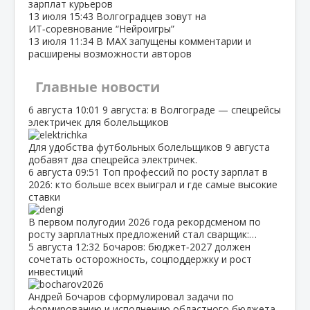
зарплат курьеров
13 июля
15:43
Волгоградцев зовут на
ИТ‑соревнование “Нейроигры”
13 июля
11:34
В МАХ запущены комментарии и
расширены возможности авторов
Главные новости
6 августа
10:01
9 августа: в Волгограде — спецрейсы
электричек для болельщиков
Для удобства футбольных болельщиков 9 августа
добавят два спецрейса электричек.
6 августа
09:51
Топ профессий по росту зарплат в
2026: кто больше всех выиграл и где самые высокие
ставки
В первом полугодии 2026 года рекордсменом по
росту зарплатных предложений стал сварщик:…
5 августа
12:32
Бочаров: бюджет‑2027 должен
сочетать осторожность, соцподдержку и рост
инвестиций
Андрей Бочаров сформулировал задачи по
формированию и исполнению областного бюджета