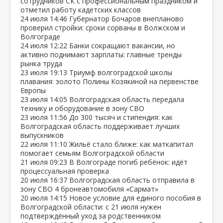
сотрудников СК с профессиональным праздником и
отметил работу кадетских классов
24 июля
14:46
Губернатор Бочаров внепланово
проверил стройки: сроки сорваны в Волжском и
Волгограде
24 июля
12:22
Банки сокращают вакансии, но
активно поднимают зарплаты: главные тренды
рынка труда
23 июля
19:13
Триумф волгоградской школы
плавания: золото Полины Козякиной на первенстве
Европы
23 июля
14:05
Волгоградская область передала
технику и оборудование в зону СВО
23 июля
11:56
До 300 тысяч и стипендия: как
Волгоградская область поддерживает лучших
выпускников
22 июля
11:10
Жильё стало ближе: как маткапитал
помогает семьям Волгоградской области
21 июля
09:23
В Волгограде погиб ребёнок: идёт
процессуальная проверка
20 июля
16:37
Волгоградская область отправила в
зону СВО 4 бронеавтомобиля «Сармат»
20 июля
14:15
Новое условие для единого пособия в
Волгоградской области: с 21 июля нужен
подтверждённый уход за родственником