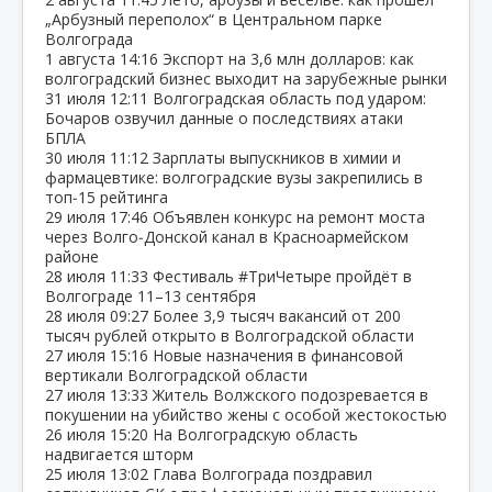
„Арбузный переполох“ в Центральном парке
Волгограда
1 августа
14:16
Экспорт на 3,6 млн долларов: как
волгоградский бизнес выходит на зарубежные рынки
31 июля
12:11
Волгоградская область под ударом:
Бочаров озвучил данные о последствиях атаки
БПЛА
30 июля
11:12
Зарплаты выпускников в химии и
фармацевтике: волгоградские вузы закрепились в
топ‑15 рейтинга
29 июля
17:46
Объявлен конкурс на ремонт моста
через Волго‑Донской канал в Красноармейском
районе
28 июля
11:33
Фестиваль #ТриЧетыре пройдёт в
Волгограде 11–13 сентября
28 июля
09:27
Более 3,9 тысяч вакансий от 200
тысяч рублей открыто в Волгоградской области
27 июля
15:16
Новые назначения в финансовой
вертикали Волгоградской области
27 июля
13:33
Житель Волжского подозревается в
покушении на убийство жены с особой жестокостью
26 июля
15:20
На Волгоградскую область
надвигается шторм
25 июля
13:02
Глава Волгограда поздравил