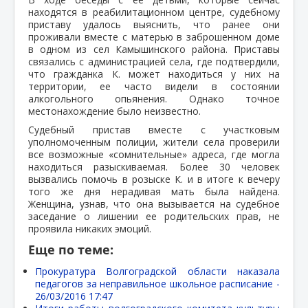
находятся в реабилитационном центре, судебному
приставу удалось выяснить, что ранее они
проживали вместе с матерью в заброшенном доме
в одном из сел Камышинского района. Приставы
связались с администрацией села, где подтвердили,
что гражданка К. может находиться у них на
территории, ее часто видели в состоянии
алкогольного опьянения. Однако точное
местонахождение было неизвестно.
Судебный пристав вместе с участковым
уполномоченным полиции, жители села проверили
все возможные «сомнительные» адреса, где могла
находиться разыскиваемая. Более 30 человек
вызвались помочь в розыске К. и в итоге к вечеру
того же дня нерадивая мать была найдена.
Женщина, узнав, что она вызывается на судебное
заседание о лишении ее родительских прав, не
проявила никаких эмоций.
Еще по теме:
Прокуратура Волгоградской области наказала
педагогов за неправильное школьное расписание -
26/03/2016 17:47