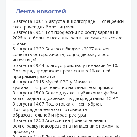
Лента новостей
6 августа
10:01
9 августа: в Волгограде — спецрейсы
электричек для болельщиков
6 августа
09:51
Топ профессий по росту зарплат в
2026: кто больше всех выиграл и где самые высокие
ставки
5 августа
12:32
Бочаров: бюджет‑2027 должен
сочетать осторожность, соцподдержку и рост
инвестиций
5 августа
09:44
Благоустройство у гимназии № 10:
Волгоград продолжает реализацию 10‑летней
программы развития
4 августа
09:15
Музей СВО у Мамаева
кургана — строительство на финишной прямой
3 августа
15:00
Более двух лет публиковал фейки:
волгоградца подозревают в дискредитации ВС РФ
3 августа
14:07
Подготовка к 1 сентября: в
Волгограде оценивают готовность
образовательной инфраструктуры
3 августа
12:53
Агрессия на фоне опьянения:
волгоградку подозревают в нападении с ножом на
прохожую
2 августа
11:45
Лето, арбузы и веселье: как прошёл