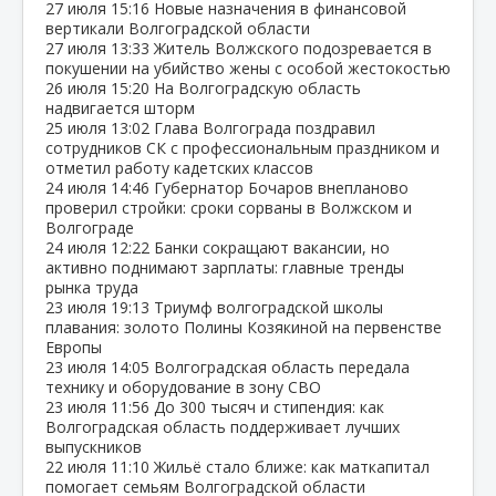
27 июля
15:16
Новые назначения в финансовой
вертикали Волгоградской области
27 июля
13:33
Житель Волжского подозревается в
покушении на убийство жены с особой жестокостью
26 июля
15:20
На Волгоградскую область
надвигается шторм
25 июля
13:02
Глава Волгограда поздравил
сотрудников СК с профессиональным праздником и
отметил работу кадетских классов
24 июля
14:46
Губернатор Бочаров внепланово
проверил стройки: сроки сорваны в Волжском и
Волгограде
24 июля
12:22
Банки сокращают вакансии, но
активно поднимают зарплаты: главные тренды
рынка труда
23 июля
19:13
Триумф волгоградской школы
плавания: золото Полины Козякиной на первенстве
Европы
23 июля
14:05
Волгоградская область передала
технику и оборудование в зону СВО
23 июля
11:56
До 300 тысяч и стипендия: как
Волгоградская область поддерживает лучших
выпускников
22 июля
11:10
Жильё стало ближе: как маткапитал
помогает семьям Волгоградской области