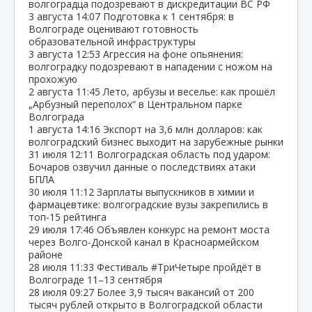
волгоградца подозревают в дискредитации ВС РФ
3 августа
14:07
Подготовка к 1 сентября: в
Волгограде оценивают готовность
образовательной инфраструктуры
3 августа
12:53
Агрессия на фоне опьянения:
волгоградку подозревают в нападении с ножом на
прохожую
2 августа
11:45
Лето, арбузы и веселье: как прошёл
„Арбузный переполох“ в Центральном парке
Волгограда
1 августа
14:16
Экспорт на 3,6 млн долларов: как
волгоградский бизнес выходит на зарубежные рынки
31 июля
12:11
Волгоградская область под ударом:
Бочаров озвучил данные о последствиях атаки
БПЛА
30 июля
11:12
Зарплаты выпускников в химии и
фармацевтике: волгоградские вузы закрепились в
топ‑15 рейтинга
29 июля
17:46
Объявлен конкурс на ремонт моста
через Волго‑Донской канал в Красноармейском
районе
28 июля
11:33
Фестиваль #ТриЧетыре пройдёт в
Волгограде 11–13 сентября
28 июля
09:27
Более 3,9 тысяч вакансий от 200
тысяч рублей открыто в Волгоградской области