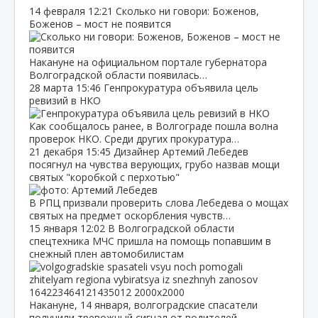
14 февраля
12:21
Сколько ни говори: Боженов,
Боженов – мост не появится
Накануне на официальном портале губернатора
Волгоградской области появилась…
28 марта
15:46
Генпрокуратура объявила цель
ревизий в НКО
Как сообщалось ранее, в Волгограде пошла волна
проверок НКО. Среди других прокуратура…
21 декабря
15:45
Дизайнер Артемий Лебедев
посягнул на чувства верующих, грубо назвав мощи
святых "коробкой с перхотью"
В РПЦ призвали проверить слова Лебедева о мощах
святых на предмет оскорбления чувств…
15 января
12:02
В Волгоградской области
спецтехника МЧС пришла на помощь попавшим в
снежный плен автомобилистам
Накануне, 14 января, волгоградские спасатели
получили тревожный сигнал от водителей…