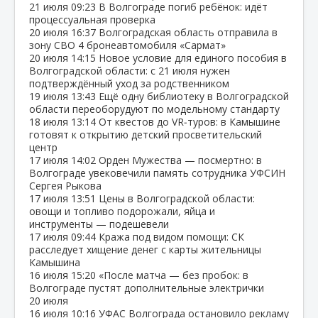
21 июля
09:23
В Волгограде погиб ребёнок: идёт
процессуальная проверка
20 июля
16:37
Волгоградская область отправила в
зону СВО 4 бронеавтомобиля «Сармат»
20 июля
14:15
Новое условие для единого пособия в
Волгоградской области: с 21 июля нужен
подтверждённый уход за родственником
19 июля
13:43
Ещё одну библиотеку в Волгоградской
области переоборудуют по модельному стандарту
18 июля
13:14
От квестов до VR‑туров: в Камышине
готовят к открытию детский просветительский
центр
17 июля
14:02
Орден Мужества — посмертно: в
Волгограде увековечили память сотрудника УФСИН
Сергея Рыкова
17 июля
13:51
Цены в Волгоградской области:
овощи и топливо подорожали, яйца и
инструменты — подешевели
17 июля
09:44
Кража под видом помощи: СК
расследует хищение денег с карты жительницы
Камышина
16 июля
15:20
«После матча — без пробок: в
Волгограде пустят дополнительные электрички
20 июля
16 июля
10:16
УФАС Волгограда остановило рекламу