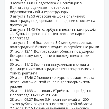
3 августа
14:07
Подготовка к 1 сентября: в
Волгограде оценивают готовность
образовательной инфраструктуры
3 августа
12:53
Агрессия на фоне опьянения:
волгоградку подозревают в нападении с ножом на
прохожую
2 августа
11:45
Лето, арбузы и веселье: как прошёл
„Арбузный переполох“ в Центральном парке
Волгограда
1 августа
14:16
Экспорт на 3,6 млн долларов: как
волгоградский бизнес выходит на зарубежные рынки
31 июля
12:11
Волгоградская область под ударом:
Бочаров озвучил данные о последствиях атаки
БПЛА
30 июля
11:12
Зарплаты выпускников в химии и
фармацевтике: волгоградские вузы закрепились в
топ‑15 рейтинга
29 июля
17:46
Объявлен конкурс на ремонт моста
через Волго‑Донской канал в Красноармейском
районе
28 июля
11:33
Фестиваль #ТриЧетыре пройдёт в
Волгограде 11–13 сентября
28 июля
09:27
Более 3,9 тысяч вакансий от 200
тысяч рублей открыто в Волгоградской области
27 июля
15:16
Новые назначения в финансовой