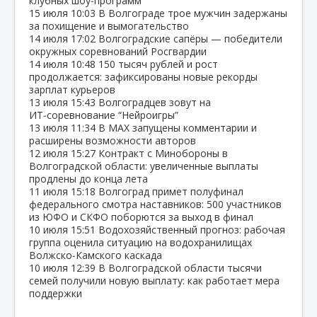
клубных шоу‑программ
15 июля
10:03
В Волгограде трое мужчин задержаны
за похищение и вымогательство
14 июля
17:02
Волгоградские сапёры — победители
окружных соревнований Росгвардии
14 июля
10:48
150 тысяч рублей и рост
продолжается: зафиксированы новые рекорды
зарплат курьеров
13 июля
15:43
Волгоградцев зовут на
ИТ‑соревнование “Нейроигры”
13 июля
11:34
В МАХ запущены комментарии и
расширены возможности авторов
12 июля
15:27
Контракт с Минобороны в
Волгоградской области: увеличенные выплаты
продлены до конца лета
11 июля
15:18
Волгоград примет полуфинал
федерального смотра наставников: 500 участников
из ЮФО и СКФО поборются за выход в финал
10 июля
15:51
Водохозяйственный прогноз: рабочая
группа оценила ситуацию на водохранилищах
Волжско‑Камского каскада
10 июля
12:39
В Волгоградской области тысячи
семей получили новую выплату: как работает мера
поддержки