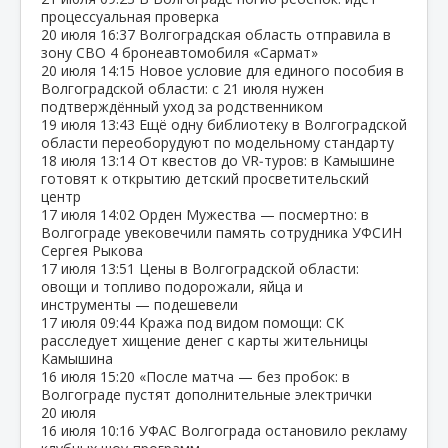
процессуальная проверка
20 июля
16:37
Волгоградская область отправила в
зону СВО 4 бронеавтомобиля «Сармат»
20 июля
14:15
Новое условие для единого пособия в
Волгоградской области: с 21 июля нужен
подтверждённый уход за родственником
19 июля
13:43
Ещё одну библиотеку в Волгоградской
области переоборудуют по модельному стандарту
18 июля
13:14
От квестов до VR‑туров: в Камышине
готовят к открытию детский просветительский
центр
17 июля
14:02
Орден Мужества — посмертно: в
Волгограде увековечили память сотрудника УФСИН
Сергея Рыкова
17 июля
13:51
Цены в Волгоградской области:
овощи и топливо подорожали, яйца и
инструменты — подешевели
17 июля
09:44
Кража под видом помощи: СК
расследует хищение денег с карты жительницы
Камышина
16 июля
15:20
«После матча — без пробок: в
Волгограде пустят дополнительные электрички
20 июля
16 июля
10:16
УФАС Волгограда остановило рекламу