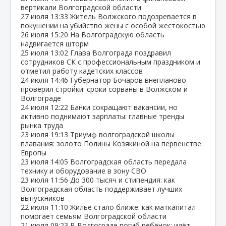
вертикали Волгоградской области
27 июля
13:33
Житель Волжского подозревается в
покушении на убийство жены с особой жестокостью
26 июля
15:20
На Волгоградскую область
надвигается шторм
25 июля
13:02
Глава Волгограда поздравил
сотрудников СК с профессиональным праздником и
отметил работу кадетских классов
24 июля
14:46
Губернатор Бочаров внепланово
проверил стройки: сроки сорваны в Волжском и
Волгограде
24 июля
12:22
Банки сокращают вакансии, но
активно поднимают зарплаты: главные тренды
рынка труда
23 июля
19:13
Триумф волгоградской школы
плавания: золото Полины Козякиной на первенстве
Европы
23 июля
14:05
Волгоградская область передала
технику и оборудование в зону СВО
23 июля
11:56
До 300 тысяч и стипендия: как
Волгоградская область поддерживает лучших
выпускников
22 июля
11:10
Жильё стало ближе: как маткапитал
помогает семьям Волгоградской области
21 июля
09:23
В Волгограде погиб ребёнок: идёт