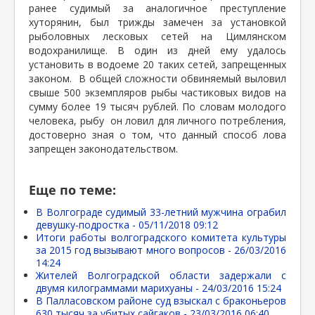
ранее судимый за аналогичное преступление
хуторянин, был трижды замечен за установкой
рыболовных лесковых сетей на Цимлянском
водохранилище. В один из дней ему удалось
установить в водоеме 20 таких сетей, запрещенных
законом.
В общей сложности обвиняемый выловил
свыше 500 экземпляров рыбы частиковых видов на
сумму более 19 тысяч рублей. По словам молодого
человека, рыбу
он ловил для личного потребления,
достоверно зная о том, что данный способ лова
запрещен законодательством.
Еще по теме:
В Волгограде судимый 33-летний мужчина ограбил
девушку-подростка -
05/11/2018 09:12
Итоги работы волгоградского комитета культуры
за 2015 год вызывают много вопросов -
26/03/2016
14:24
Жителей Волгоградской области задержали с
двумя килограммами марихуаны -
24/03/2016 15:24
В Палласовском районе суд взыскал с браконьеров
630 тысяч за убитых сайгаков -
23/03/2016 06:40