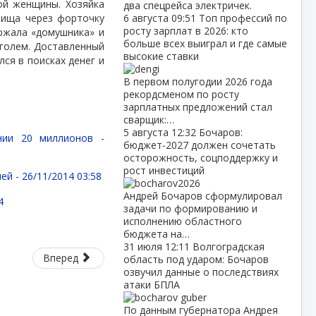
ой женщины. Хозяйка
два спецрейса электричек.
илища через форточку
6 августа
09:51
Топ профессий по
росту зарплат в 2026: кто
ржала «домушника» и
больше всех выиграл и где самые
голем. Доставленный
высокие ставки
ся в поисках денег и
В первом полугодии 2026 года
рекордсменом по росту
зарплатных предложений стал
сварщик:…
5 августа
12:32
Бочаров:
нии 20 миллионов -
бюджет‑2027 должен сочетать
осторожность, соцподдержку и
рост инвестиций
лей -
26/11/2014 03:58
Андрей Бочаров сформулировал
4
задачи по формированию и
исполнению областного
бюджета на…
31 июля
12:11
Волгоградская
Вперед
область под ударом: Бочаров
озвучил данные о последствиях
атаки БПЛА
По данным губернатора Андрея