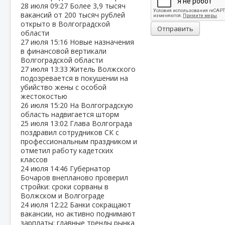
28 июля
09:27
Более 3,9 тысяч
вакансий от 200 тысяч рублей
открыто в Волгоградской
Отправить
области
27 июля
15:16
Новые назначения
в финансовой вертикали
Волгоградской области
27 июля
13:33
Житель Волжского
подозревается в покушении на
убийство жены с особой
жестокостью
26 июля
15:20
На Волгоградскую
область надвигается шторм
25 июля
13:02
Глава Волгограда
поздравил сотрудников СК с
профессиональным праздником и
отметил работу кадетских
классов
24 июля
14:46
Губернатор
Бочаров внепланово проверил
стройки: сроки сорваны в
Волжском и Волгограде
24 июля
12:22
Банки сокращают
вакансии, но активно поднимают
зарплаты: главные тренды рынка