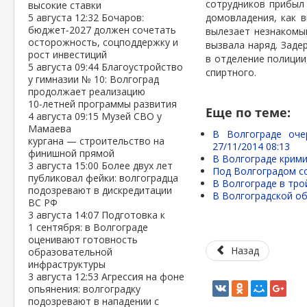
сотрудников прибыл
высокие ставки
5 августа
12:32
Бочаров:
домовладения, как 
бюджет‑2027 должен сочетать
вылезает незнакомы
осторожность, соцподдержку и
вызвала наряд. Зад
рост инвестиций
в отделение полиции
5 августа
09:44
Благоустройство
спиртного.
у гимназии № 10: Волгоград
продолжает реализацию
10‑летней программы развития
Еще по теме:
4 августа
09:15
Музей СВО у
Мамаева
В Волгограде оче
кургана — строительство на
27/11/2014 08:13
финишной прямой
В Волгограде крими
3 августа
15:00
Более двух лет
Под Волгоградом со
публиковал фейки: волгоградца
В Волгограде в тро
подозревают в дискредитации
В Волгоградской о
ВС РФ
3 августа
14:07
Подготовка к
1 сентября: в Волгограде
оценивают готовность
Назад
образовательной
инфраструктуры
3 августа
12:53
Агрессия на фоне
опьянения: волгоградку
подозревают в нападении с