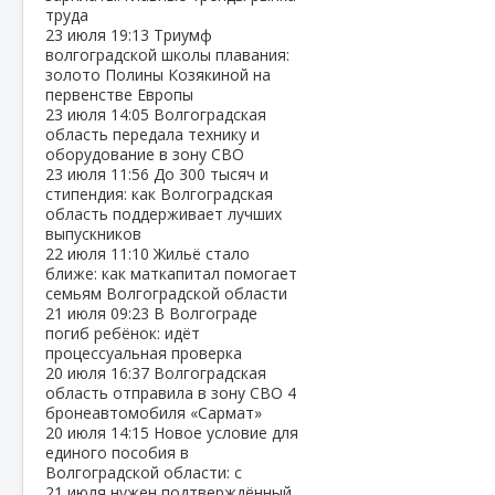
труда
23 июля
19:13
Триумф
волгоградской школы плавания:
золото Полины Козякиной на
первенстве Европы
23 июля
14:05
Волгоградская
область передала технику и
оборудование в зону СВО
23 июля
11:56
До 300 тысяч и
стипендия: как Волгоградская
область поддерживает лучших
выпускников
22 июля
11:10
Жильё стало
ближе: как маткапитал помогает
семьям Волгоградской области
21 июля
09:23
В Волгограде
погиб ребёнок: идёт
процессуальная проверка
20 июля
16:37
Волгоградская
область отправила в зону СВО 4
бронеавтомобиля «Сармат»
20 июля
14:15
Новое условие для
единого пособия в
Волгоградской области: с
21 июля нужен подтверждённый