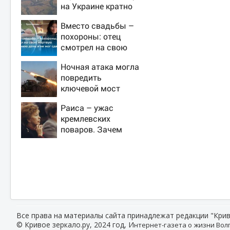
на Украине кратно
увеличилась
Вместо свадьбы –
точность попаданий
похороны: отец
по объектам ВСУ
смотрел на свою
мертвую 16-летнюю
Ночная атака могла
дочь и не мог
повредить
сдержать слезы
ключевой мост
через Днестр в
Раиса – ужас
Одесской области
кремлевских
поваров. Зачем
жена Горбачева
требовала пять
видов каши каждое
утро?
Все права на материалы сайта принадлежат редакции "Крив
© Кривое зеркало.ру, 2024 год, И
нтернет-газета о жизни Волг