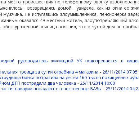
 на место происшествия по телефонному звонку взволнованн
выяснилось,
возвращаясь домой,
увидела, как из окна ее ж
й мужчина. Не испугавшись злоумышленника, пенсионерка заде
ержанным оказался 49-местный житель, злоупотребляющий алко
, обескураженный пьяница пояснил, что в чужой дом он пробрал
редной руководитель жилищной УК подозревается в хище
нальная троица за сутки ограбила 4 магазина -
26/11/2014 07:05
трудница банка потратила на детей 160 тысяч похищенных руб
йном ДТП пострадали два человека -
25/11/2014 10:00
бласти в аварии попадают отечественные ВАЗы -
25/11/2014 04:2