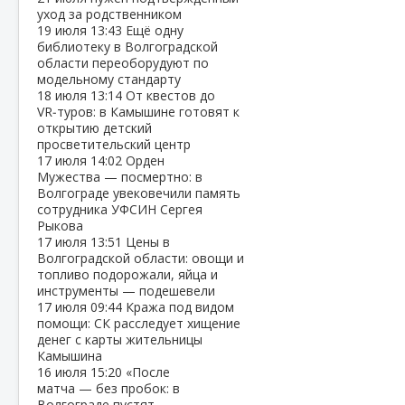
уход за родственником
19 июля
13:43
Ещё одну
библиотеку в Волгоградской
области переоборудуют по
модельному стандарту
18 июля
13:14
От квестов до
VR‑туров: в Камышине готовят к
открытию детский
просветительский центр
17 июля
14:02
Орден
Мужества — посмертно: в
Волгограде увековечили память
сотрудника УФСИН Сергея
Рыкова
17 июля
13:51
Цены в
Волгоградской области: овощи и
топливо подорожали, яйца и
инструменты — подешевели
17 июля
09:44
Кража под видом
помощи: СК расследует хищение
денег с карты жительницы
Камышина
16 июля
15:20
«После
матча — без пробок: в
Волгограде пустят