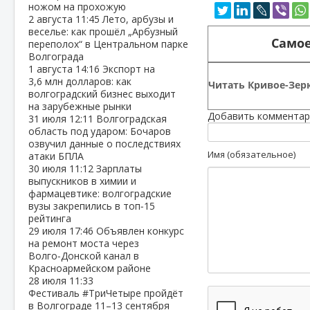
ножом на прохожую
2 августа
11:45
Лето, арбузы и
веселье: как прошёл „Арбузный
Самое
переполох“ в Центральном парке
Волгограда
1 августа
14:16
Экспорт на
3,6 млн долларов: как
Читать Кривое-Зерк
волгоградский бизнес выходит
на зарубежные рынки
Добавить комментар
31 июля
12:11
Волгоградская
область под ударом: Бочаров
озвучил данные о последствиях
Имя (обязательное)
атаки БПЛА
30 июля
11:12
Зарплаты
выпускников в химии и
фармацевтике: волгоградские
вузы закрепились в топ‑15
рейтинга
29 июля
17:46
Объявлен конкурс
на ремонт моста через
Волго‑Донской канал в
Красноармейском районе
28 июля
11:33
Фестиваль #ТриЧетыре пройдёт
в Волгограде 11–13 сентября